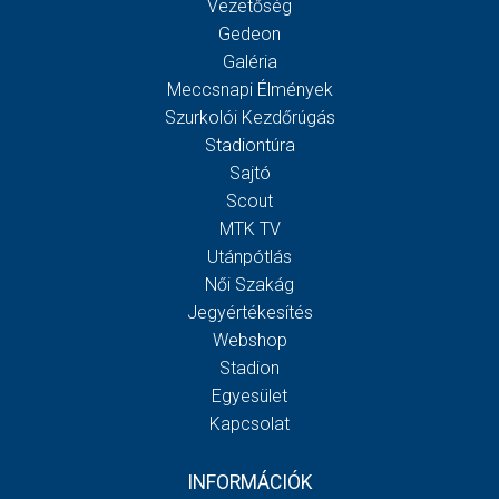
Vezetőség
Gedeon
Galéria
Meccsnapi Élmények
Szurkolói Kezdőrúgás
Stadiontúra
Sajtó
Scout
MTK TV
Utánpótlás
Női Szakág
Jegyértékesítés
Webshop
Stadion
Egyesület
Kapcsolat
INFORMÁCIÓK