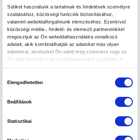
Sütiket használunk a tartalmak és hirdetések személyre
szabásához, közösségi funkciók biztosításához,
valamint weboldalforgalmunk elemzéséhez. Ezenkívül
COSTANTINO: „VÉGIG KÜZDÖTTÜNK A
közösségi média-, hirdető- és elemező partnereinkkel
HÁROM PONTÉRT” (VIDEÓ)
megosztjuk az Ön weboldalhasználatra vonatkozó
adatait, akik kombinálhatják az adatokat más olyan
2021-07-31 18:07:35
Vezetőedzőnk, Giovanni Costantino értékelte a Gyirmót
adatokkal, amelyeket Ön adott meg számukra vagy az
Ön által használt más szolgáltatásokból gyűjtöttek. A
elleni találkozót.
weboldalon való böngészés folytatásával Ön hozzájárul a
sütik használatához.
Hozzájárulás
Elengedhetetlen
kiválasztása
Beállítások
Statisztikai