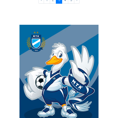
‹
1
2
3
4
5
›