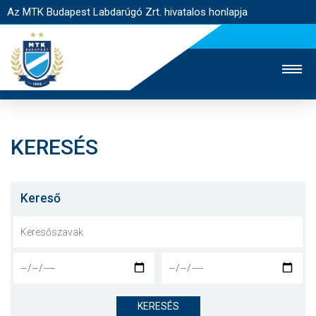
Az MTK Budapest Labdarúgó Zrt. hivatalos honlapja
KERESÉS
MTK TV
UTÁNPÓTLÁS
NŐI SZAKÁG
JEGYÉRTÉKESÍTÉS
WEBSHOP
STADION
Kereső
EGYESÜLET
KAPCSOLAT
NYITÓLAP
HÍREK
KERESÉS
CSAPATOK