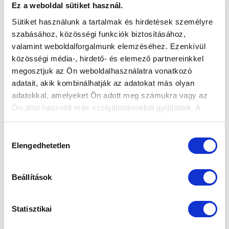
Ez a weboldal sütiket használ.
Sütiket használunk a tartalmak és hirdetések személyre
szabásához, közösségi funkciók biztosításához,
valamint weboldalforgalmunk elemzéséhez. Ezenkívül
KÉPGALÉRIA: MOL FEHÉRVÁR FC - MTK
közösségi média-, hirdető- és elemező partnereinkkel
BUDAPEST 1-2 (1-0)
megosztjuk az Ön weboldalhasználatra vonatkozó
2021-02-14 23:46:03
adatait, akik kombinálhatják az adatokat más olyan
Képekben a Fehérvár elleni siker.
adatokkal, amelyeket Ön adott meg számukra vagy az
Ön által használt más szolgáltatásokból gyűjtöttek. A
weboldalon való böngészés folytatásával Ön hozzájárul a
sütik használatához.
Hozzájárulás
Elengedhetetlen
kiválasztása
Beállítások
Statisztikai