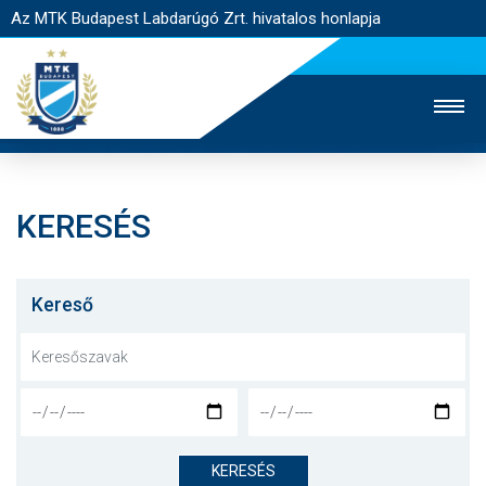
Az MTK Budapest Labdarúgó Zrt. hivatalos honlapja
KERESÉS
MTK TV
UTÁNPÓTLÁS
NŐI SZAKÁG
JEGYÉRTÉKESÍTÉS
WEBSHOP
STADION
Kereső
EGYESÜLET
KAPCSOLAT
NYITÓLAP
HÍREK
KERESÉS
CSAPATOK