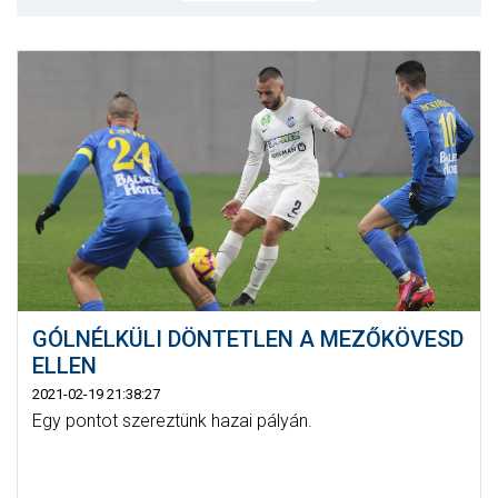
MÉRKŐZÉSEK
KLUB
GALÉRIA
SZURKOLÓI ÉLMÉNYEK
AKKREDITÁCIÓ
GÓLNÉLKÜLI DÖNTETLEN A MEZŐKÖVESD
ELLEN
2021-02-19 21:38:27
Egy pontot szereztünk hazai pályán.