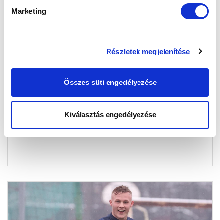
Marketing
Részletek megjelenítése
BRAVÚR: FORDÍTOTTUNK ÉS GYŐZTÜNK
FEHÉRVÁRON!
Összes süti engedélyezése
2021-02-14 18:37:05
Elhoztuk a három pontot a bajnokesélyes otthonából.
Kiválasztás engedélyezése