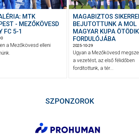
ALÉRIA: MTK
MAGABIZTOS SIKERRE
PEST - MEZŐKÖVESD
BEJUTOTTUNK A MOL
 FC 5-1
MAGYAR KUPA ÖTÖDIK
FORDULÓJÁBA
30
n a Mezőkövesd elleni
2025-10-29
Ugyan a Mezőkövesd megsze
münk.
a vezetést, az első félidőben
fordítottunk, a tér...
SZPONZOROK