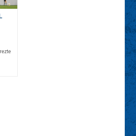
L
rezte