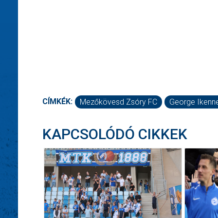
CÍMKÉK:
Mezőkövesd Zsóry FC
George Ikenne
KAPCSOLÓDÓ CIKKEK