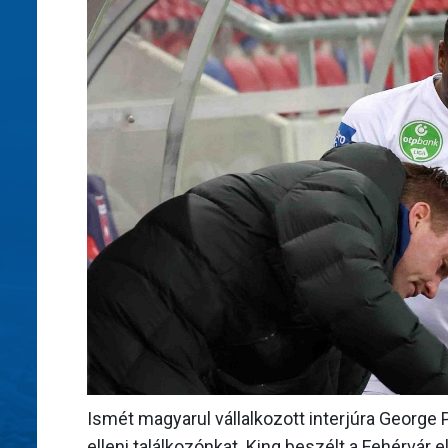
Ismét magyarul vállalkozott interjúra George 
elleni találkozónkat. King beszélt a Fehérvár