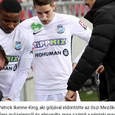
GALÉRIA
SZURKOLÓI ÉLMÉNYEK
AKKREDITÁCIÓ
Patrick Ikenne-King, aki góljával eldöntötte az őszi Mező
 elleni győzelemről és elmondta, mire számít a pénteki me