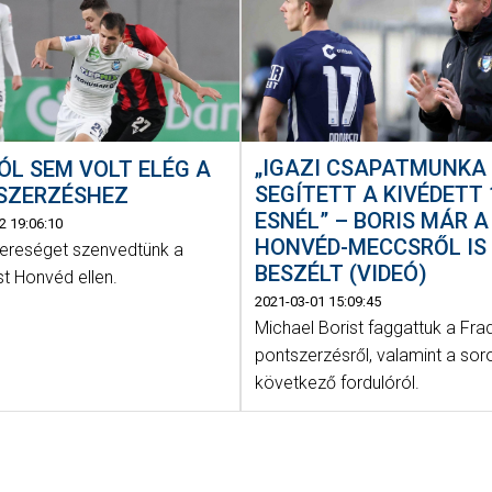
„IGAZI CSAPATMUNKA 
ÓL SEM VOLT ELÉG A
SEGÍTETT A KIVÉDETT 
SZERZÉSHEZ
ESNÉL” – BORIS MÁR A
2 19:06:10
HONVÉD-MECCSRŐL IS
vereséget szenvedtünk a
BESZÉLT (VIDEÓ)
t Honvéd ellen.
2021-03-01 15:09:45
Michael Borist faggattuk a Fradi
pontszerzésről, valamint a sor
következő fordulóról.