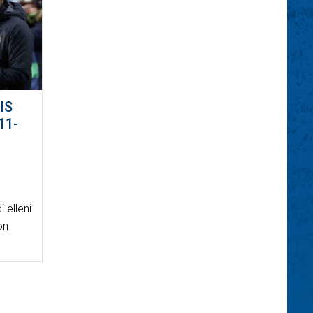
IS
11-
 elleni
on