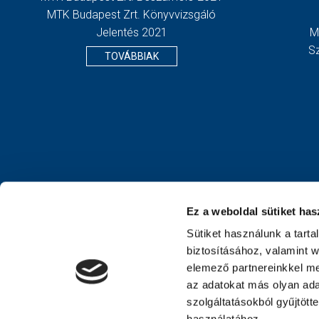
MTK Budapest Zrt. Könyvvizsgáló
Jelentés 2021
M
S
TOVÁBBIAK
Ez a weboldal sütiket has
Sütiket használunk a tart
biztosításához, valamint 
elemező partnereinkkel me
az adatokat más olyan ad
szolgáltatásokból gyűjtött
használatához.