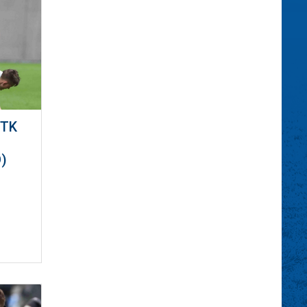
MTK
)