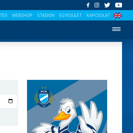
ÍTÉS
WEBSHOP
STADION
EGYESÜLET
KAPCSOLAT