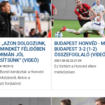
: „AZON DOLGOZUNK,
BUDAPEST HONVÉD - 
MINDKÉT FÉLIDŐBEN
BUDAPEST 3-2 (1-2)
ORMÁN JÓL
ÖSSZEFOGLALÓ (VIDEÓ
SÍTSÜNK” (VIDEÓ)
2021-03-02 22:21:39
Ez történt a Honvéd elleni
4 18:29:12
 Borist kérdeztük a Honvéd
mérkőzésen.
érkőzésről, illetve a
ő fordulóról.