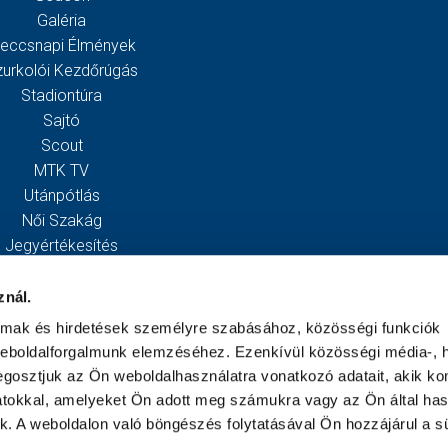
Galéria
eccsnapi Élmények
zurkolói Kezdőrúgás
Stadiontúra
Sajtó
Scout
MTK TV
Utánpótlás
Női Szakág
Jegyértékesítés
Webshop
Stadion
znál.
Egyesület
almak és hirdetések személyre szabásához, közösségi funkciók
Kapcsolat
weboldalforgalmunk elemzéséhez. Ezenkívül közösségi média-, h
gosztjuk az Ön weboldalhasználatra vonatkozó adatait, akik ko
atokkal, amelyeket Ön adott meg számukra vagy az Ön által ha
ek. A weboldalon való böngészés folytatásával Ön hozzájárul a sü