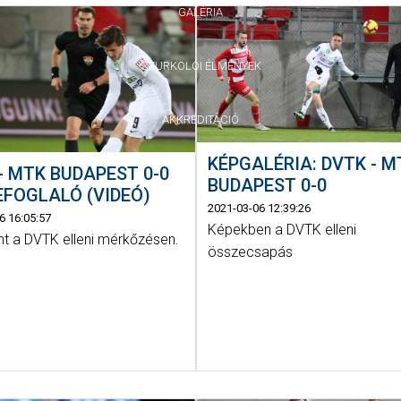
GALÉRIA
SZURKOLÓI ÉLMÉNYEK
AKKREDITÁCIÓ
KÉPGALÉRIA: DVTK - M
- MTK BUDAPEST 0-0
BUDAPEST 0-0
FOGLALÓ (VIDEÓ)
2021-03-06 12:39:26
6 16:05:57
Képekben a DVTK elleni
nt a DVTK elleni mérkőzésen.
összecsapás