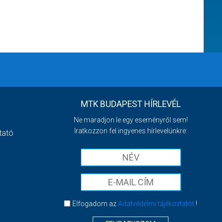
MTK BUDAPEST HÍRLEVÉL
Ne maradjon le egy eseményről sem!
Iratkozzon fel ingyenes hírlevelünkre:
tató
Elfogadom az
Adatvédelmi tájékoztatót
!