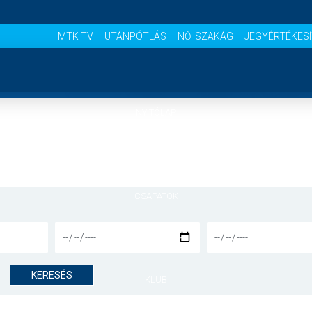
MTK TV
UTÁNPÓTLÁS
NŐI SZAKÁG
JEGYÉRTÉKES
NYITÓLAP
HÍREK
CSAPATOK
MÉRKŐZÉSEK
KERESÉS
KLUB