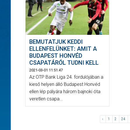
BEMUTATJUK KEDDI
ELLENFELÜNKET: AMIT A
BUDAPEST HONVÉD
CSAPATÁRÓL TUDNI KELL
2021-03-01 11:51:47
Az OTP Bank Liga 24. fordulójában a
kieső helyen álló Budapest Honvéd
ellen lép pályára három bajnoki óta
veretlen csapa...
‹
1
2
24