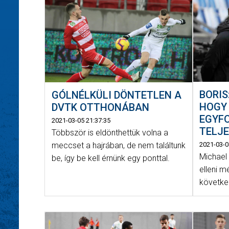
BORIS
GÓLNÉLKÜLI DÖNTETLEN A
HOGY 
DVTK OTTHONÁBAN
EGYF
2021-03-05 21:37:35
TELJE
Többször is eldönthettük volna a
2021-03-0
meccset a hajrában, de nem találtunk
Michael
be, így be kell érnünk egy ponttal.
elleni m
következ