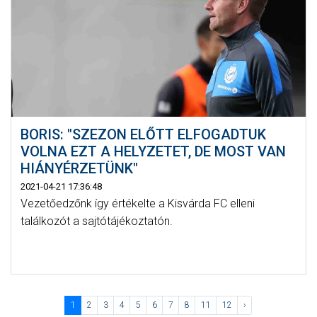
BORIS: "SZEZON ELŐTT ELFOGADTUK
VOLNA EZT A HELYZETET, DE MOST VAN
HIÁNYÉRZETÜNK"
2021-04-21 17:36:48
Vezetőedzőnk így értékelte a Kisvárda FC elleni
találkozót a sajtótájékoztatón.
1
2
3
4
5
6
7
8
11
12
›