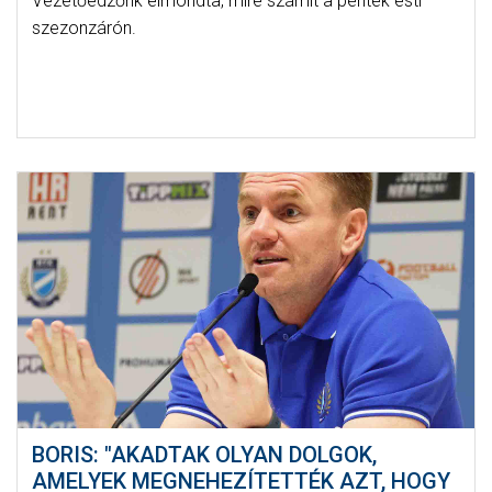
Vezetőedzőnk elmondta, mire számít a péntek esti
szezonzárón.
BORIS: "AKADTAK OLYAN DOLGOK,
AMELYEK MEGNEHEZÍTETTÉK AZT, HOGY