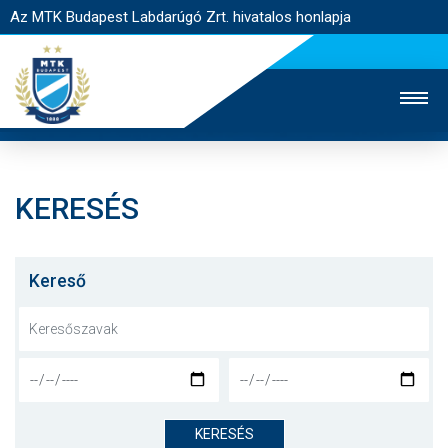
Az MTK Budapest Labdarúgó Zrt. hivatalos honlapja
KERESÉS
MTK TV
UTÁNPÓTLÁS
NŐI SZAKÁG
JEGYÉRTÉKESÍTÉS
WEBSHOP
STADION
Kereső
EGYESÜLET
KAPCSOLAT
NYITÓLAP
HÍREK
KERESÉS
CSAPATOK