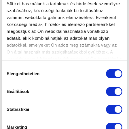
Sütiket használunk a tartalmak és hirdetések személyre
szabásához, közösségi funkciók biztosításához,
valamint weboldalforgalmunk elemzéséhez. Ezenkívül
BORIS: "MEGÉRDEMELT GYŐZELMET
közösségi média-, hirdető- és elemező partnereinkkel
ARATTUNK"
megosztjuk az Ön weboldalhasználatra vonatkozó
2021-04-24 21:39:12
adatait, akik kombinálhatják az adatokat más olyan
Vezetőedzőnk így értékelt az újpesti sikerünk után.
adatokkal, amelyeket Ön adott meg számukra vagy az
Ön által használt más szolgáltatásokból gyűjtöttek. A
weboldalon való böngészés folytatásával Ön hozzájárul a
sütik használatához.
Hozzájárulás
Elengedhetetlen
kiválasztása
Beállítások
Statisztikai
Marketing