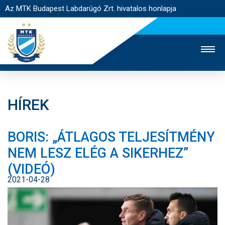
Az MTK Budapest Labdarúgó Zrt. hivatalos honlapja
HÍREK
MTK TV
UTÁNPÓTLÁS
NŐI SZAKÁG
BORIS: „ÁTLAGOS TELJESÍTMÉNY
JEGYÉRTÉKESÍTÉS
WEBSHOP
STADION
NEM LESZ ELÉG A SIKERHEZ”
EGYESÜLET
KAPCSOLAT
(VIDEÓ)
2021-04-28
NYITÓLAP
HÍREK
CSAPATOK