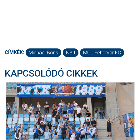
CÍMKÉK:
Michael Boris
NB I
MOL Fehérvár FC
KAPCSOLÓDÓ CIKKEK