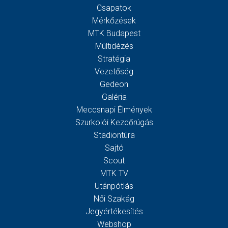
Csapatok
Mérkőzések
MTK Budapest
Múltidézés
Stratégia
Vezetőség
Gedeon
Galéria
Meccsnapi Élmények
Szurkolói Kezdőrúgás
Stadiontúra
Sajtó
Scout
MTK TV
Utánpótlás
Női Szakág
Jegyértékesítés
Webshop