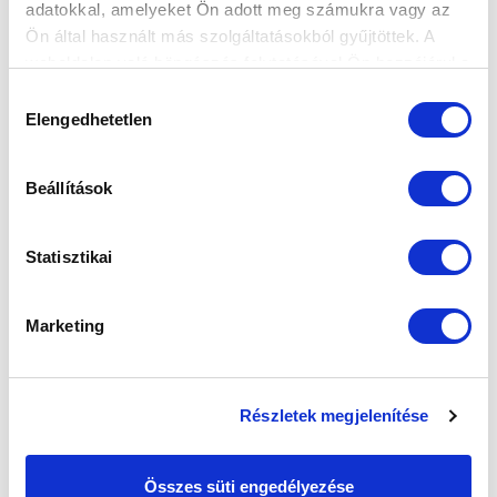
adatokkal, amelyeket Ön adott meg számukra vagy az
Ön által használt más szolgáltatásokból gyűjtöttek. A
weboldalon való böngészés folytatásával Ön hozzájárul a
SZPONZOROK
sütik használatához.
Hozzájárulás
Elengedhetetlen
kiválasztása
Beállítások
Statisztikai
Marketing
Részletek megjelenítése
Összes süti engedélyezése