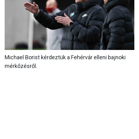
MÉRKŐZÉSEK
KLUB
GALÉRIA
SZURKOLÓI ÉLMÉNYEK
Michael Borist kérdeztük a Fehérvár elleni bajnoki
AKKREDITÁCIÓ
mérkőzésről.