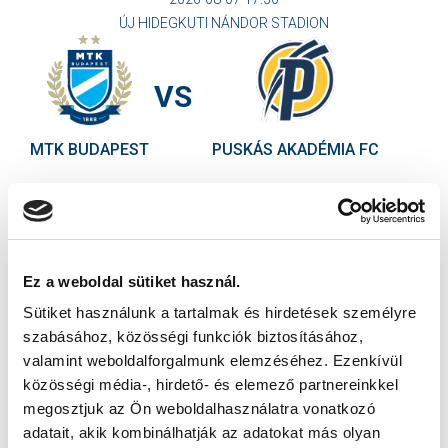
ÚJ HIDEGKUTI NÁNDOR STADION
VS
MTK BUDAPEST
PUSKÁS AKADÉMIA FC
MTK BUDAPEST HÍRLEVÉL
Ne maradjon le egy eseményről sem! Iratkozzon fel ingyenes
hírlevelünkre:
Ez a weboldal sütiket használ.
Sütiket használunk a tartalmak és hirdetések személyre
szabásához, közösségi funkciók biztosításához,
valamint weboldalforgalmunk elemzéséhez. Ezenkívül
közösségi média-, hirdető- és elemező partnereinkkel
Elfogadom az
Adatvédelmi tájékoztatót
!
megosztjuk az Ön weboldalhasználatra vonatkozó
adatait, akik kombinálhatják az adatokat más olyan
FELIRATKOZOM