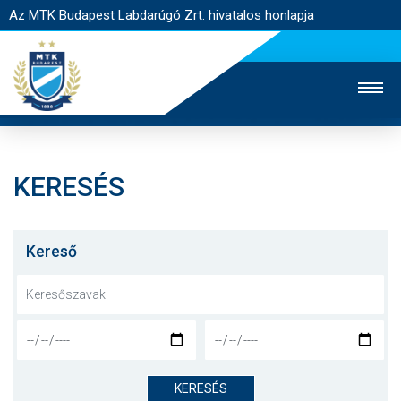
Az MTK Budapest Labdarúgó Zrt. hivatalos honlapja
KERESÉS
MTK TV
UTÁNPÓTLÁS
NŐI SZAKÁG
JEGYÉRTÉKESÍTÉS
WEBSHOP
STADION
Kereső
EGYESÜLET
KAPCSOLAT
NYITÓLAP
HÍREK
KERESÉS
CSAPATOK