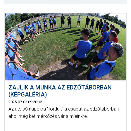
MÉRKŐZÉSEK
KLUB
GALÉRIA
SZURKOLÓI ÉLMÉNYEK
AKKREDITÁCIÓ
ZAJLIK A MUNKA AZ EDZŐTÁBORBAN
(KÉPGALÉRIA)
2025-07-02 09:20:15
Az utolsó napokra "fordult" a csapat az edzőtáborban,
ahol még két mérkőzés vár a mieinkre.