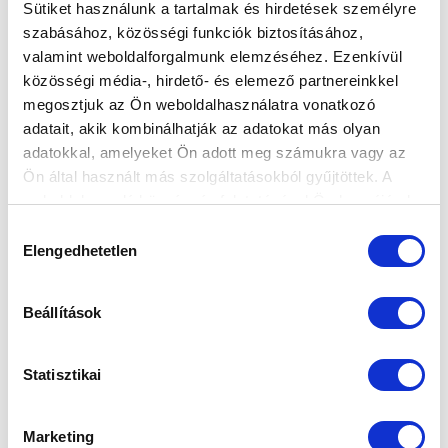
Sütiket használunk a tartalmak és hirdetések személyre
szabásához, közösségi funkciók biztosításához,
valamint weboldalforgalmunk elemzéséhez. Ezenkívül
KÉSZÜLÜNK AZ ÚJABB RANGADÓRA
közösségi média-, hirdető- és elemező partnereinkkel
(KÉPGALÉRIA)
megosztjuk az Ön weboldalhasználatra vonatkozó
2025-04-10 09:29:06
adatait, akik kombinálhatják az adatokat más olyan
Képriport a csapat hétközi edzéséről.
adatokkal, amelyeket Ön adott meg számukra vagy az
Ön által használt más szolgáltatásokból gyűjtöttek. A
weboldalon való böngészés folytatásával Ön hozzájárul a
sütik használatához.
Hozzájárulás
Elengedhetetlen
kiválasztása
Beállítások
Statisztikai
Marketing