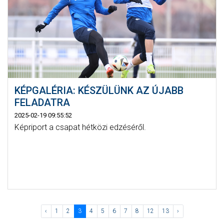
KÉPGALÉRIA: KÉSZÜLÜNK AZ ÚJABB
FELADATRA
2025-02-19 09:55:52
Képriport a csapat hétközi edzéséről.
‹
1
2
3
4
5
6
7
8
12
13
›