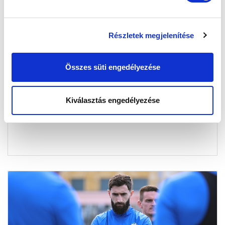
Részletek megjelenítése
MÁR AZ ÚJABB FELADATRA KÉSZÜLÜNK
(KÉPGALÉRIA)
Összes süti engedélyezése
2025-03-27 14:42:49
Képriport a csapat hétközi edzéséről.
Kiválasztás engedélyezése