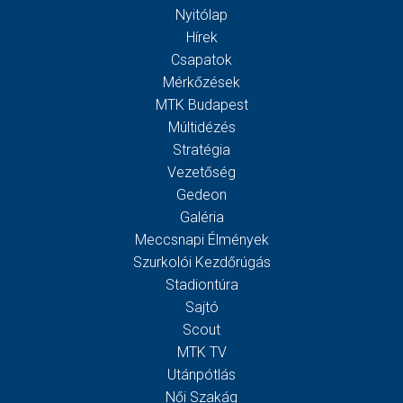
Nyitólap
Hírek
Csapatok
Mérkőzések
MTK Budapest
Múltidézés
Stratégia
Vezetőség
Gedeon
Galéria
Meccsnapi Élmények
Szurkolói Kezdőrúgás
Stadiontúra
Sajtó
Scout
MTK TV
Utánpótlás
Női Szakág