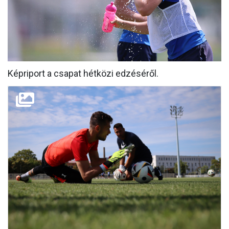
MÉRKŐZÉSEK
KLUB
GALÉRIA
Képriport a csapat hétközi edzéséről.
SZURKOLÓI ÉLMÉNYEK
AKKREDITÁCIÓ