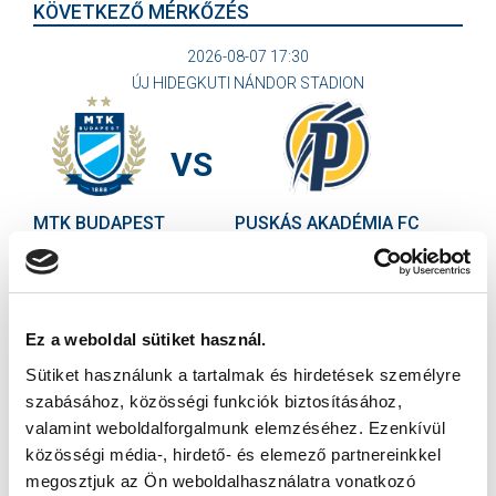
KÖVETKEZŐ MÉRKŐZÉS
2026-08-07 17:30
ÚJ HIDEGKUTI NÁNDOR STADION
VS
MTK BUDAPEST
PUSKÁS AKADÉMIA FC
MTK BUDAPEST HÍRLEVÉL
Ne maradjon le egy eseményről sem! Iratkozzon fel ingyenes
Ez a weboldal sütiket használ.
hírlevelünkre:
Sütiket használunk a tartalmak és hirdetések személyre
szabásához, közösségi funkciók biztosításához,
valamint weboldalforgalmunk elemzéséhez. Ezenkívül
közösségi média-, hirdető- és elemező partnereinkkel
megosztjuk az Ön weboldalhasználatra vonatkozó