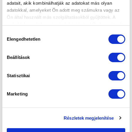
Elfogadom az
Adatvédelmi tájékoztatót
!
adatait, akik kombinálhatják az adatokat más olyan
adatokkal, amelyeket Ön adott meg számukra vagy az
FELIRATKOZOM
Ön által használt más szolgáltatásokból gyűjtöttek. A
weboldalon való böngészés folytatásával Ön hozzájárul a
sütik használatához.
Hozzájárulás
SZPONZOROK
Elengedhetetlen
kiválasztása
Beállítások
Statisztikai
Marketing
Részletek megjelenítése