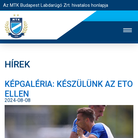
Az MTK Budapest Labdarúgó Zrt. hivatalos honlapja
HÍREK
MTK TV
UTÁNPÓTLÁS
NŐI SZAKÁG
KÉPGALÉRIA: KÉSZÜLÜNK AZ ETO
JEGYÉRTÉKESÍTÉS
WEBSHOP
STADION
ELLEN
EGYESÜLET
KAPCSOLAT
2024-08-08
NYITÓLAP
HÍREK
CSAPATOK