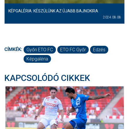
KÉPGALÉRIA: KÉSZÜLÜNK AZ ÚJABB BAJNOKIRA
2024.08.08
CÍMKÉK:
Győri ETO FC
ETO FC Győr
Edzés
Képgaléria
KAPCSOLÓDÓ CIKKEK