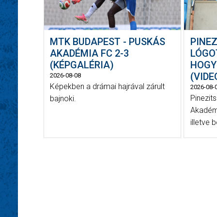
MTK BUDAPEST - PUSKÁS
PINEZ
AKADÉMIA FC 2-3
LÓGO
(KÉPGALÉRIA)
HOGY
(VIDE
2026-08-08
Képekben a drámai hajrával zárult
2026-08-
Pinezit
bajnoki.
Akadémi
illetve b