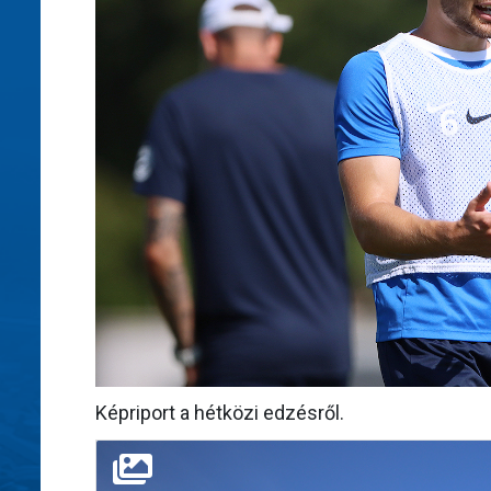
Képriport a hétközi edzésről.