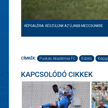
KÉPGALÉRIA: KÉSZÜLÜNK AZ ÚJABB MECCSÜNKRE
CÍMKÉK:
Puskás Akadémia FC
Edzés
Képga
KAPCSOLÓDÓ CIKKEK