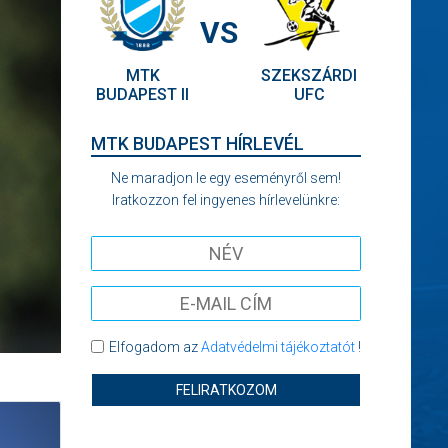
VS
MTK
SZEKSZÁRDI
BUDAPEST II
UFC
MTK BUDAPEST HÍRLEVÉL
Ne maradjon le egy eseményről sem!
Iratkozzon fel ingyenes hírlevelünkre:
Elfogadom az
Adatvédelmi tájékoztatót
!
FELIRATKOZOM