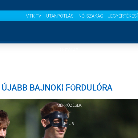
MTK TV
UTÁNPÓTLÁS
NŐI SZAKÁG
JEGYÉRTÉKES
NYITÓLAP
HÍREK
Z ÚJABB BAJNOKI FORDULÓRA
CSAPATOK
MÉRKŐZÉSEK
KLUB