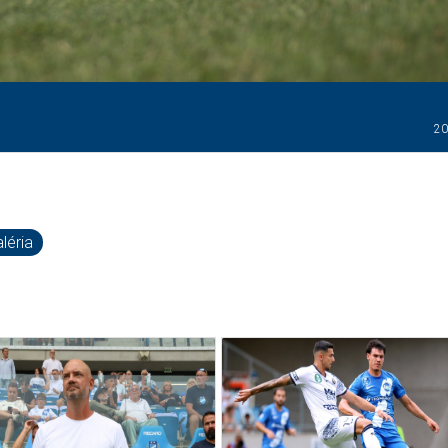
20
léria