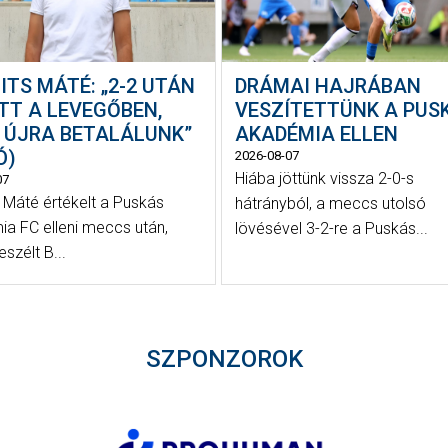
ITS MÁTÉ: „2-2 UTÁN
DRÁMAI HAJRÁBAN
TT A LEVEGŐBEN,
VESZÍTETTÜNK A PUS
 ÚJRA BETALÁLUNK”
AKADÉMIA ELLEN
Ó)
2026-08-07
Hiába jöttünk vissza 2-0-s
07
s Máté értékelt a Puskás
hátrányból, a meccs utolsó
a FC elleni meccs után,
lövésével 3-2-re a Puskás...
eszélt B...
SZPONZOROK