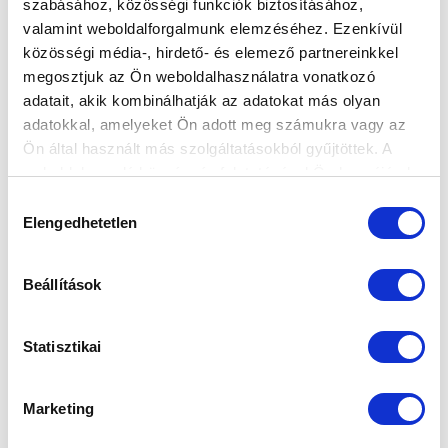
szabásához, közösségi funkciók biztosításához,
valamint weboldalforgalmunk elemzéséhez. Ezenkívül
KÉPGALÉRIA: KÉSZÜLÜNK A BAJNOKI
közösségi média-, hirdető- és elemező partnereinkkel
FOLYTATÁSRA
megosztjuk az Ön weboldalhasználatra vonatkozó
2024-10-17 10:48:03
adatait, akik kombinálhatják az adatokat más olyan
Képriport a csapat szerdai edzéséről.
adatokkal, amelyeket Ön adott meg számukra vagy az
Ön által használt más szolgáltatásokból gyűjtöttek. A
weboldalon való böngészés folytatásával Ön hozzájárul a
sütik használatához.
Hozzájárulás
Elengedhetetlen
kiválasztása
Beállítások
Statisztikai
Marketing