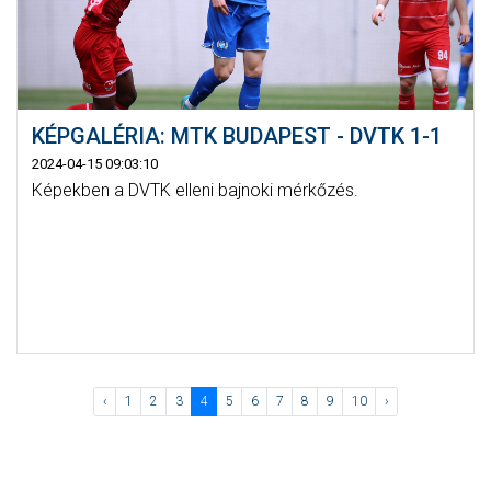
KÉPGALÉRIA: MTK BUDAPEST - DVTK 1-1
2024-04-15 09:03:10
Képekben a DVTK elleni bajnoki mérkőzés.
‹
1
2
3
4
5
6
7
8
9
10
›