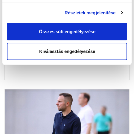
Részletek megjelenítése
FONTOS SZURKOLÓI INFORMÁCIÓK A
DVTK ELLENI MÉRKŐZÉSRE
Összes süti engedélyezése
2024-10-15 12:58:10
A Miskolci Rendőrkapitányság közleményben jelezte a
legfontosabb tudnivalókat.
Kiválasztás engedélyezése