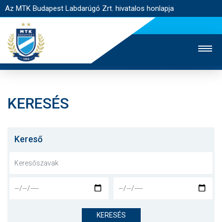
Az MTK Budapest Labdarúgó Zrt. hivatalos honlapja
KERESÉS
MTK TV
UTÁNPÓTLÁS
NŐI SZAKÁG
JEGYÉRTÉKESÍTÉS
WEBSHOP
STADION
Kereső
EGYESÜLET
KAPCSOLAT
NYITÓLAP
HÍREK
KERESÉS
CSAPATOK