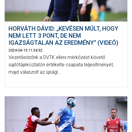
HORVÁTH DÁVID: „KEVÉSEN MÚLT, HOGY
NEM LETT 3 PONT, DE NEM
IGAZSÁGTALAN AZ EREDMÉNY” (VIDEÓ)
2024-04-15 11:34:32
Vezetőedzőnk a DVTK elleni mérkőzést követő
sajtótájékoztatón értékelte csapata teljesítményét,
majd válaszolt az újságí...