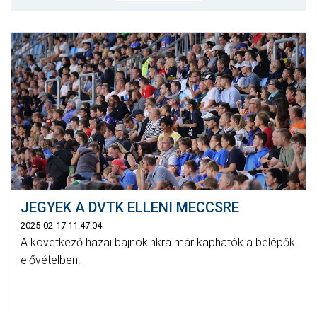
MÉRKŐZÉSEK
KLUB
GALÉRIA
SZURKOLÓI ÉLMÉNYEK
AKKREDITÁCIÓ
JEGYEK A DVTK ELLENI MECCSRE
2025-02-17 11:47:04
A következő hazai bajnokinkra már kaphatók a belépők
elővételben.