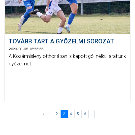
TOVÁBB TART A GYŐZELMI SOROZAT
2023-03-05 15:25:56
A Kozármisleny otthonában is kapott gól nélkül arattunk
győzelmet.
‹
1
2
3
4
5
6
›