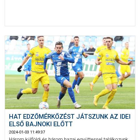
HAT EDZŐMÉRKŐZÉST JÁTSZUNK AZ IDEI
ELSŐ BAJNOKI ELŐTT
2024-01-03 11:49:37
Három külföldi és három hazai együttessel találkozunk