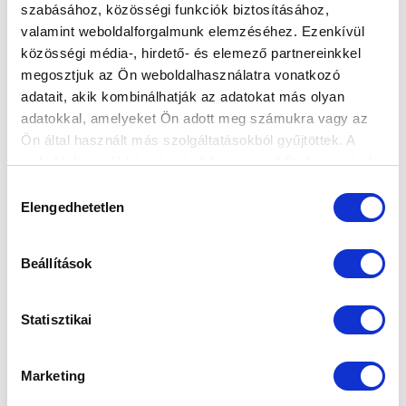
szabásához, közösségi funkciók biztosításához,
valamint weboldalforgalmunk elemzéséhez. Ezenkívül
KÉPGALÉRIA: HR-RENT KOZÁRMISLENY -
közösségi média-, hirdető- és elemező partnereinkkel
MTK BUDAPEST 0-3
megosztjuk az Ön weboldalhasználatra vonatkozó
2023-03-06 09:07:42
adatait, akik kombinálhatják az adatokat más olyan
Képekben a Kozármisleny elleni siker.
adatokkal, amelyeket Ön adott meg számukra vagy az
Ön által használt más szolgáltatásokból gyűjtöttek. A
weboldalon való böngészés folytatásával Ön hozzájárul a
sütik használatához.
Hozzájárulás
Elengedhetetlen
kiválasztása
Beállítások
Statisztikai
Marketing