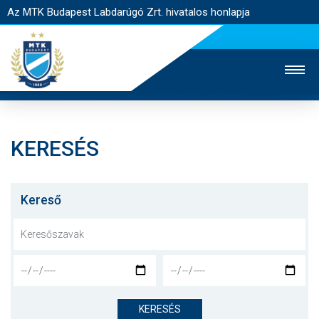
Az MTK Budapest Labdarúgó Zrt. hivatalos honlapja
KERESÉS
MTK TV
UTÁNPÓTLÁS
NŐI SZAKÁG
JEGYÉRTÉKESÍTÉS
WEBSHOP
STADION
Kereső
EGYESÜLET
KAPCSOLAT
NYITÓLAP
HÍREK
KERESÉS
CSAPATOK