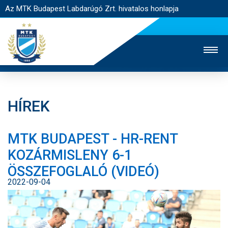
Az MTK Budapest Labdarúgó Zrt. hivatalos honlapja
HÍREK
MTK TV
UTÁNPÓTLÁS
NŐI SZAKÁG
MTK BUDAPEST - HR-RENT
JEGYÉRTÉKESÍTÉS
WEBSHOP
STADION
KOZÁRMISLENY 6-1
EGYESÜLET
KAPCSOLAT
ÖSSZEFOGLALÓ (VIDEÓ)
2022-09-04
NYITÓLAP
HÍREK
CSAPATOK