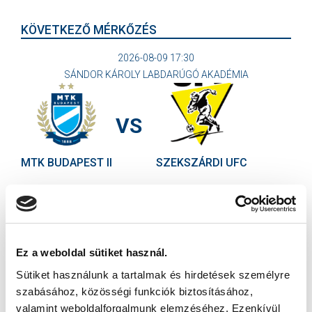
KÖVETKEZŐ MÉRKŐZÉS
2026-08-09 17:30
SÁNDOR KÁROLY LABDARÚGÓ AKADÉMIA
VS
MTK BUDAPEST II
SZEKSZÁRDI UFC
MTK BUDAPEST HÍRLEVÉL
Ne maradjon le egy eseményről sem! Iratkozzon fel ingyenes
hírlevelünkre:
Ez a weboldal sütiket használ.
Sütiket használunk a tartalmak és hirdetések személyre
szabásához, közösségi funkciók biztosításához,
valamint weboldalforgalmunk elemzéséhez. Ezenkívül