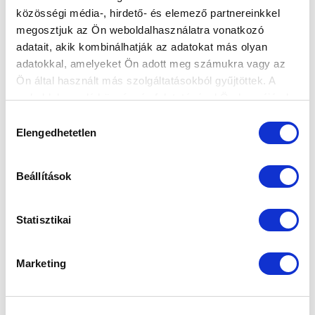
közösségi média-, hirdető- és elemező partnereinkkel
Elfogadom az
Adatvédelmi tájékoztatót
!
megosztjuk az Ön weboldalhasználatra vonatkozó
adatait, akik kombinálhatják az adatokat más olyan
FELIRATKOZOM
adatokkal, amelyeket Ön adott meg számukra vagy az
Ön által használt más szolgáltatásokból gyűjtöttek. A
weboldalon való böngészés folytatásával Ön hozzájárul a
SZPONZOROK
sütik használatához.
Hozzájárulás
Elengedhetetlen
kiválasztása
Beállítások
Statisztikai
Marketing