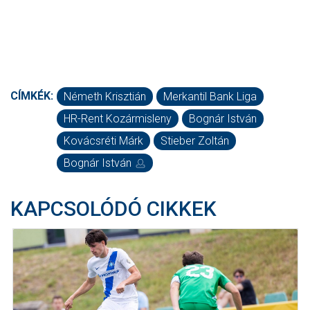
CÍMKÉK:
Németh Krisztián
Merkantil Bank Liga
HR-Rent Kozármisleny
Bognár István
Kovácsréti Márk
Stieber Zoltán
Bognár István
KAPCSOLÓDÓ CIKKEK