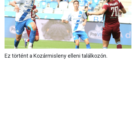
MÉRKŐZÉSEK
KLUB
GALÉRIA
SZURKOLÓI ÉLMÉNYEK
Ez történt a Kozármisleny elleni találkozón.
AKKREDITÁCIÓ