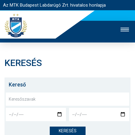
Az MTK Budapest Labdarúgó Zrt. hivatalos honlapja
KERESÉS
MTK TV
UTÁNPÓTLÁS
NŐI SZAKÁG
JEGYÉRTÉKESÍTÉS
WEBSHOP
STADION
Kereső
EGYESÜLET
KAPCSOLAT
NYITÓLAP
HÍREK
KERESÉS
CSAPATOK