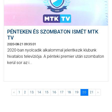
PÉNTEKEN ÉS SZOMBATON ISMÉT MTK
TV
2020-08-21 09:35:01
2020-ban nyolcadik alkalommal jelentkezik klubunk
hivatalos televíziója. A pénteki premier után szombaton
kerül sor az i...
‹
1
2
13
14
15
16
17
18
19
20
21
›