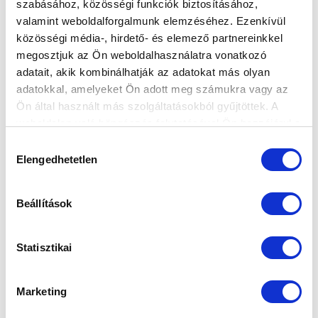
szabásához, közösségi funkciók biztosításához,
valamint weboldalforgalmunk elemzéséhez. Ezenkívül
közösségi média-, hirdető- és elemező partnereinkkel
KÉPGALÉRIA: PAKSI FC - MTK BUDAPEST
megosztjuk az Ön weboldalhasználatra vonatkozó
4-0 (1-0)
adatait, akik kombinálhatják az adatokat más olyan
2020-09-26 20:44:07
adatokkal, amelyeket Ön adott meg számukra vagy az
A Paks elleni mérkőzésünk képei.
Ön által használt más szolgáltatásokból gyűjtöttek. A
weboldalon való böngészés folytatásával Ön hozzájárul a
sütik használatához.
Hozzájárulás
Elengedhetetlen
kiválasztása
Beállítások
Statisztikai
Marketing