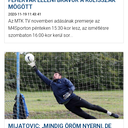
FEHÉRVÁR ELLENI BRAVÚR A KULISSZÁK
MÖGÖTT
2020-11-19 11:43:41
Az MTK TV novemberi adásának premierje az
M4Sporton pénteken 15:30-kor lesz, az ismétlésre
szombaton 16:00-kor kerül sor...
MIJATOVIC: „MINDIG ÖRÖM NYERNI, DE