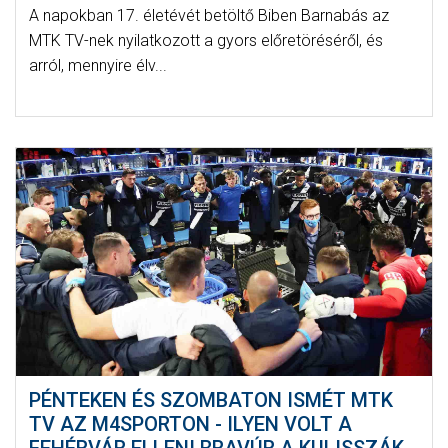
A napokban 17. életévét betöltő Biben Barnabás az
MTK TV-nek nyilatkozott a gyors előretöréséről, és
arról, mennyire élv...
PÉNTEKEN ÉS SZOMBATON ISMÉT MTK
TV AZ M4SPORTON - ILYEN VOLT A