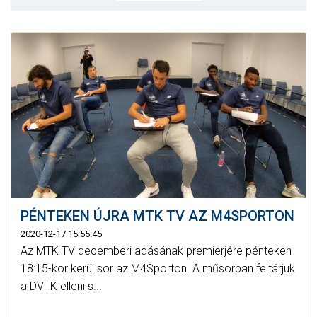
MÉRKŐZÉSEK
KLUB
GALÉRIA
SZURKOLÓI ÉLMÉNYEK
AKKREDITÁCIÓ
PÉNTEKEN ÚJRA MTK TV AZ M4SPORTON
2020-12-17 15:55:45
Az MTK TV decemberi adásának premierjére pénteken
18:15-kor kerül sor az M4Sporton. A műsorban feltárjuk
a DVTK elleni s...