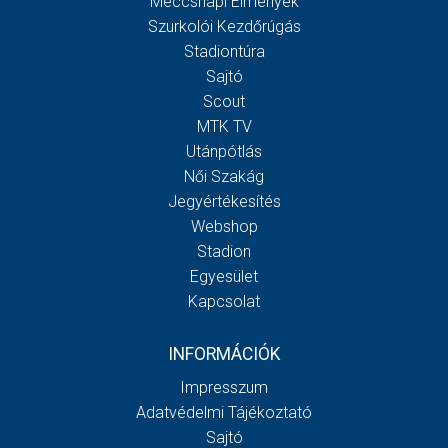
Meccsnapi Élmények
Szurkolói Kezdőrúgás
Stadiontúra
Sajtó
Scout
MTK TV
Utánpótlás
Női Szakág
Jegyértékesítés
Webshop
Stadion
Egyesület
Kapcsolat
INFORMÁCIÓK
Impresszum
Adatvédelmi Tájékoztató
Sajtó