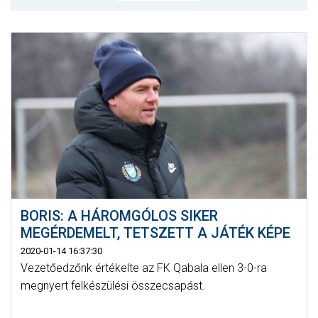
MÉRKŐZÉSEK
KLUB
GALÉRIA
SZURKOLÓI ÉLMÉNYEK
AKKREDITÁCIÓ
BORIS: A HÁROMGÓLOS SIKER
MEGÉRDEMELT, TETSZETT A JÁTÉK KÉPE
2020-01-14 16:37:30
Vezetőedzőnk értékelte az FK Qabala ellen 3-0-ra
megnyert felkészülési összecsapást.