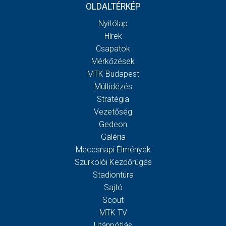
OLDALTÉRKÉP
Nyitólap
Hírek
Csapatok
Mérkőzések
MTK Budapest
Múltidézés
Stratégia
Vezetőség
Gedeon
Galéria
Meccsnapi Élmények
Szurkolói Kezdőrúgás
Stadiontúra
Sajtó
Scout
MTK TV
Utánpótlás