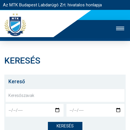
Az MTK Budapest Labdarúgó Zrt. hivatalos honlapja
KERESÉS
MTK TV
UTÁNPÓTLÁS
NŐI SZAKÁG
JEGYÉRTÉKESÍTÉS
WEBSHOP
STADION
Kereső
EGYESÜLET
KAPCSOLAT
NYITÓLAP
HÍREK
KERESÉS
CSAPATOK