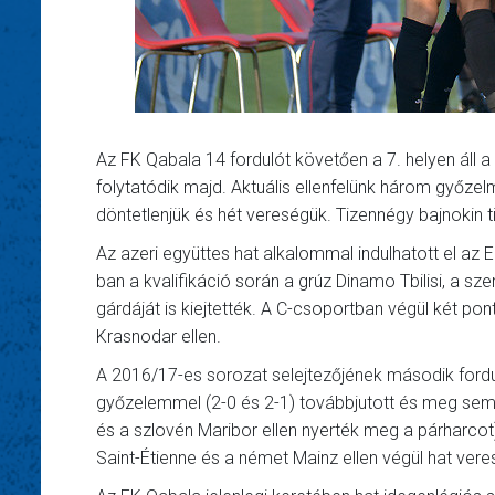
Az FK Qabala 14 fordulót követően a 7. helyen áll 
folytatódik majd. Aktuális ellenfelünk három győzel
döntetlenjük és hét vereségük. Tizennégy bajnokin t
Az azeri együttes hat alkalommal indulhatott el az E
ban a kvalifikáció során a grúz Dinamo Tbilisi, a sz
gárdáját is kiejtették. A C-csoportban végül két 
Krasnodar ellen.
A 2016/17-es sorozat selejtezőjének második ford
győzelemmel (2-0 és 2-1) továbbjutott és meg sem ál
és a szlovén Maribor ellen nyerték meg a párharcot).
Saint-Étienne és a német Mainz ellen végül hat vere