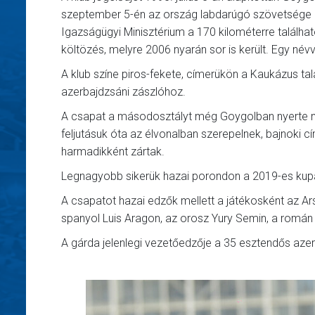
szeptember 5-én az ország labdarúgó szövetsége (A
Igazságügyi Minisztérium a 170 kilométerre találha
költözés, melyre 2006 nyarán sor is került. Egy név
A klub színe piros-fekete, címerükön a Kaukázus talá
azerbajdzsáni zászlóhoz.
A csapat a másodosztályt még Goygolban nyerte m
feljutásuk óta az élvonalban szerepelnek, bajnoki
harmadikként zártak.
Legnagyobb sikerük hazai porondon a 2019-es kupa
A csapatot hazai edzők mellett a játékosként az Ar
spanyol Luis Aragon, az orosz Yury Semin, a román 
A gárda jelenlegi vezetőedzője a 35 esztendős azeri