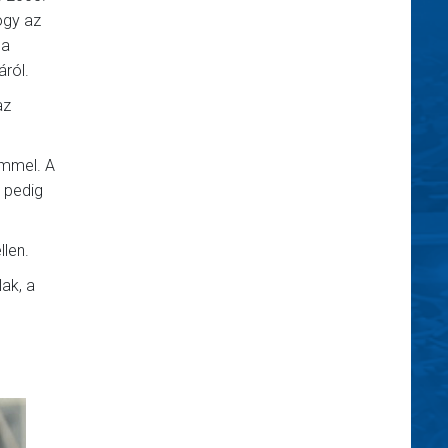
ogy az
 a
áról.
az
emmel. A
 pedig
len.
ak, a