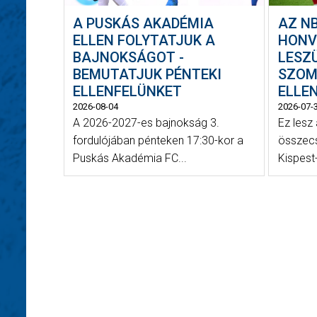
A PUSKÁS AKADÉMIA
AZ NB
ELLEN FOLYTATJUK A
HONV
BAJNOKSÁGOT -
LESZ
BEMUTATJUK PÉNTEKI
SZOM
ELLENFELÜNKET
ELLE
2026-08-04
2026-07-
A 2026-2027-es bajnokság 3.
Ez lesz
fordulójában pénteken 17:30-kor a
összecs
Puskás Akadémia FC...
Kispest