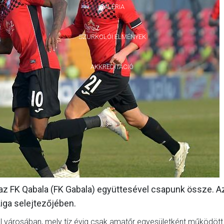
GALÉRIA
SZURKOLÓI ÉLMÉNYEK
AKKREDITÁCIÓ
 FK Qabala (FK Gabala) együttesével csapunk össze. Az
iga selejtezőjében.
gol városában, mely tíz évig csak amatőr egyesületként működött