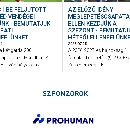
 I-BE FELJUTOTT
AZ ELŐZŐ IDÉNY
ÉD VENDÉGEI
MEGLEPETÉSCSAPATA
ÜNK - BEMUTATJUK
ELLEN KEZDJÜK A
BATI
SZEZONT - BEMUTATJ
NFELÜNKET
HÉTFŐI ELLENFELÜNK
31
2026-07-25
 a két gárda 200.
A 2026-2027-es bajnokság 1.
apása az élvonalban. A
fordulójában hétfőn(!) 19:30-ko
-Honvéd pályaválas...
Zalaegerszegi TE...
SZPONZOROK