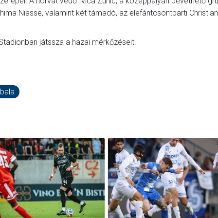
szerepel. A horvát védő Ivica Zunic, a középpályán bevethető g
ahima Niasse, valamint két támadó, az elefántcsontparti Christian
Stadionban játssza a hazai mérkőzéseit.
bala