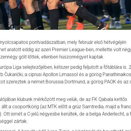
a nyolcsapatos pontvadászatban, mely február első hétvégéjén
met aratott eddig az azeri Premier League-ben, mellette volt nég
izennégy gólt lőttek, ellenben huszonnégyet kaptak.
urópa Liga selejtezőjében, kétszer pedig feljutott a főtáblára is.
erb Čukarički, a ciprusi Apollon Limassol és a görög Panathinaiko
pontot szereztek a német Borussia Dortmund, a görög PAOK és az
ulójában klubunk mérkőzött meg velük, de az FK Qabala kettős
lt a csoportkörig (az MTK előtt a grúz Samtredia, majd a franci
 Ott ismét a C-jelű négyesbe kerültek, de a belga Anderlecht, a 
séggel zártak.