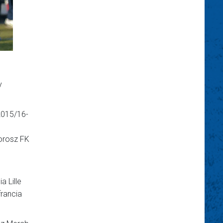
y
 2015/16-
s
 orosz FK
a Lille
francia