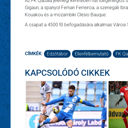
Az FK Qabala jelenlegi keretében hat idegenlégiós 
Gigauri, a spanyol Fernan Ferreiroa, a szenegáli Ibr
Kouakou és a mozambiki Clésio Bauque.
A csapat a 4500 fő befogadására alkalmas Városi 
CÍMKÉK:
Edzőtábor
Ellenfélbemutató
FK Qa
KAPCSOLÓDÓ CIKKEK