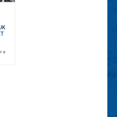
UK
ET
r a