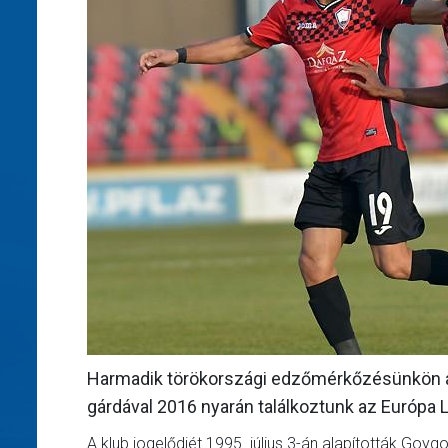
Harmadik törökországi edzőmérkőzésünkön az
gárdával 2016 nyarán találkoztunk az Európa L
A klub jogelődjét 1995. július 3-án alapították Goy