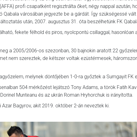
FFA) profi csapatként regisztrálta őket, négy nappal azután, h
tó Qabala városában jegyezte be a gárdát. Így szükségessé vált
változtatás után, 2007. augusztus 31. óta beszélhetünk FK Qabal
lható, fekete félhold és piros, nyolcpontú csillaggal, hasonlóan 
eg a 2005/2006-os szezonban, 30 bajnokin aratott 22 győzel
 címet nem szereztek, de kétszer voltak ezüstérmesek, háromszor
győzelem, melynek döntőjében 1-0-ra győztek a Sumgayit FK el
senalban 504 mérkőzést lejátszó Tony Adams, a török Fatih Kavl
Dorinel Munteanu és az ukrán Roman Hryhorchuk is irányította.
 Azar Bagyrov, akit 2019. október 2-án neveztek ki.