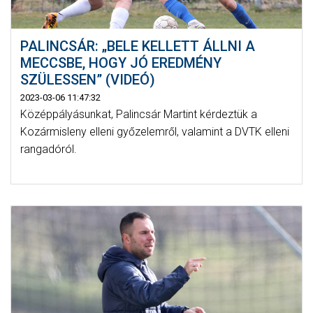
PALINCSÁR: „BELE KELLETT ÁLLNI A
MECCSBE, HOGY JÓ EREDMÉNY
SZÜLESSEN” (VIDEÓ)
2023-03-06 11:47:32
Középpályásunkat, Palincsár Martint kérdeztük a
Kozármisleny elleni győzelemről, valamint a DVTK elleni
rangadóról.