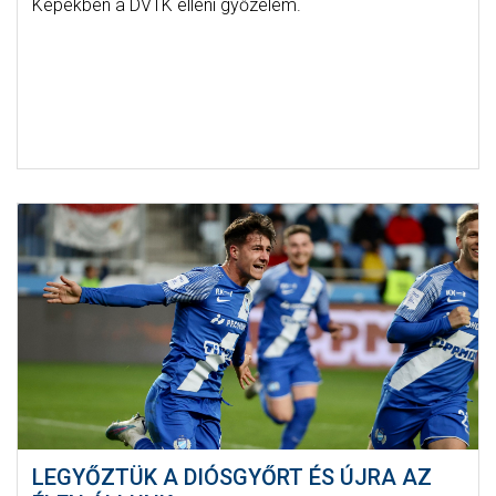
Képekben a DVTK elleni győzelem.
LEGYŐZTÜK A DIÓSGYŐRT ÉS ÚJRA AZ