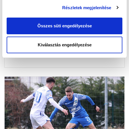
Részletek megjelenítése
NÉMETH: „NAGYON SZÁMÍTUNK A
SZURKOLÓINK TÁMOGATÁSÁRA IS A
RANGADÓN” (VIDEÓ)
Összes süti engedélyezése
2023-03-09 13:38:17
Csapatkapitányunkkal, Németh Krisztiánnal
Kiválasztás engedélyezése
beszélgettünk a közelgő DVTK elleni bajnoki
mérkőzésről, aki beszélt a mérkőzé...