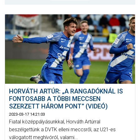
MÉRKŐZÉSEK
KLUB
GALÉRIA
SZURKOLÓI ÉLMÉNYEK
AKKREDITÁCIÓ
HORVÁTH ARTÚR: „A RANGADÓKNÁL IS
FONTOSABB A TÖBBI MECCSEN
SZERZETT HÁROM PONT” (VIDEÓ)
2023-03-17 14:21:03
Fiatal középpályásunkkal, Horváth Artúrral
beszélgettünk a DVTK elleni meccsről, az U21-es
válogatott meghívóról, valami...