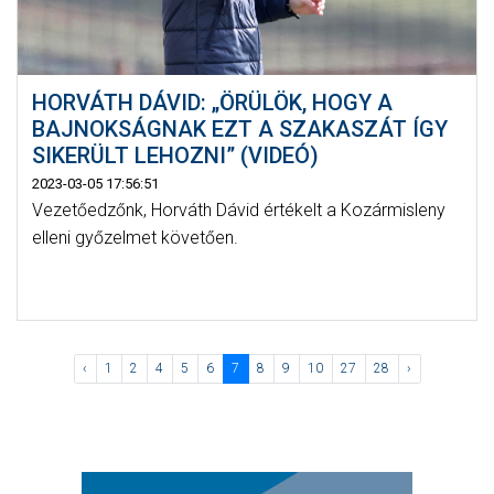
HORVÁTH DÁVID: „ÖRÜLÖK, HOGY A
BAJNOKSÁGNAK EZT A SZAKASZÁT ÍGY
SIKERÜLT LEHOZNI” (VIDEÓ)
2023-03-05 17:56:51
Vezetőedzőnk, Horváth Dávid értékelt a Kozármisleny
elleni győzelmet követően.
‹
1
2
4
5
6
7
8
9
10
27
28
›