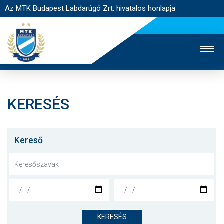
Az MTK Budapest Labdarúgó Zrt. hivatalos honlapja
KERESÉS
MTK TV
UTÁNPÓTLÁS
NŐI SZAKÁG
JEGYÉRTÉKESÍTÉS
WEBSHOP
STADION
Kereső
EGYESÜLET
KAPCSOLAT
NYITÓLAP
HÍREK
KERESÉS
CSAPATOK