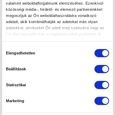
HORVÁTH DÁVID: „SZERETNENK
valamint weboldalforgalmunk elemzéséhez. Ezenkívül
KIHASZNÁLNI A HAZAI PÁLYA ELŐNYÉT,
közösségi média-, hirdető- és elemező partnereinkkel
EHHEZ KELLENEK A SZURKOLÓINK IS”
megosztjuk az Ön weboldalhasználatra vonatkozó
(VIDEÓ)
adatait, akik kombinálhatják az adatokat más olyan
2023-03-10 13:51:27
adatokkal, amelyeket Ön adott meg számukra vagy az
Vezetőedzőnk, Horváth Dávid beszélt a hétfői, DVTK
Ön által használt más szolgáltatásokból gyűjtöttek. A
elleni rangadóról.
weboldalon való böngészés folytatásával Ön hozzájárul a
sütik használatához.
Hozzájárulás
Elengedhetetlen
kiválasztása
Beállítások
Statisztikai
Marketing