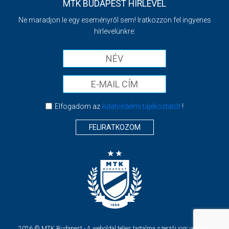
MTK BUDAPEST HÍRLEVÉL
Ne maradjon le egy eseményről sem! Iratkozzon fel ingyenes
hírlevelünkre:
Elfogadom az
Adatvédelmi tájékoztatót
!
FELIRATKOZOM
2026 © MTK Budapest - A weboldal teljes tartalma szerzői jogi védelem