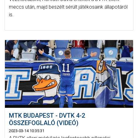
meccs után, majd beszélt sérült játékosaink állapotáról
is.
MTK BUDAPEST - DVTK 4-2
ÖSSZEFOGLALÓ (VIDEÓ)
2023-03-14 10:35:31