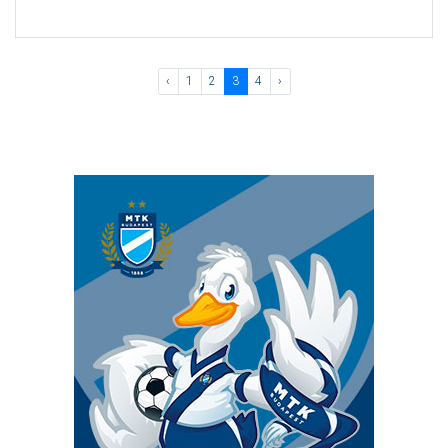
‹
1
2
3
4
›