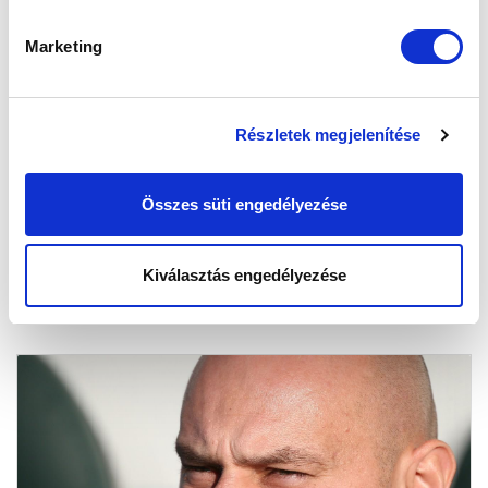
Marketing
AMIT AZ FC AJKÁRÓL TUDNI KELL -
BEMUTATJUK ELLENFELÜNKET
Részletek megjelenítése
2019-08-27 15:46:21
A hétközi, 6. fordulóban szerdán 19:00-kor az FC Ajka
Összes süti engedélyezése
lesz csapatunk ellenfele az Új Hidegkuti Nándor
Stadionban.
Kiválasztás engedélyezése