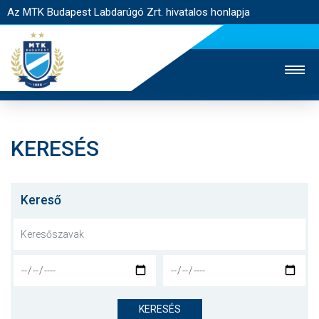
Az MTK Budapest Labdarúgó Zrt. hivatalos honlapja
KERESÉS
MTK TV
UTÁNPÓTLÁS
NŐI SZAKÁG
JEGYÉRTÉKESÍTÉS
WEBSHOP
STADION
Kereső
EGYESÜLET
KAPCSOLAT
NYITÓLAP
HÍREK
KERESÉS
CSAPATOK