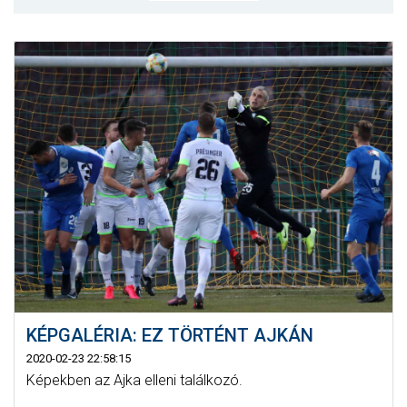
MÉRKŐZÉSEK
KLUB
GALÉRIA
SZURKOLÓI ÉLMÉNYEK
AKKREDITÁCIÓ
KÉPGALÉRIA: EZ TÖRTÉNT AJKÁN
2020-02-23 22:58:15
Képekben az Ajka elleni találkozó.