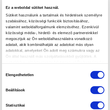
Ez a weboldal sütiket használ.
Sütiket használunk a tartalmak és hirdetések személyre
szabásához, közösségi funkciók biztosításához,
MTK BUDAPEST - FC AJKA 4-4 (VIDEÓ)
valamint weboldalforgalmunk elemzéséhez. Ezenkívül
2019-08-29 08:00:00
közösségi média-, hirdető- és elemező partnereinkkel
Az FC Ajka elleni mérkőzésünk góljai.
megosztjuk az Ön weboldalhasználatra vonatkozó
adatait, akik kombinálhatják az adatokat más olyan
adatokkal, amelyeket Ön adott meg számukra vagy az
Ön által használt más szolgáltatásokból gyűjtöttek. A
weboldalon való böngészés folytatásával Ön hozzájárul a
sütik használatához.
Hozzájárulás
Elengedhetetlen
kiválasztása
Beállítások
Statisztikai