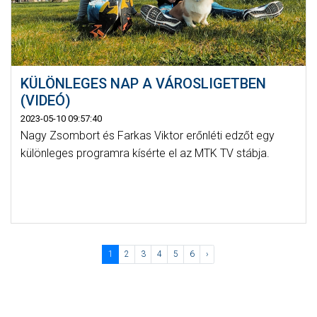
KÜLÖNLEGES NAP A VÁROSLIGETBEN
(VIDEÓ)
2023-05-10 09:57:40
Nagy Zsombort és Farkas Viktor erőnléti edzőt egy
különleges programra kísérte el az MTK TV stábja.
1
2
3
4
5
6
›