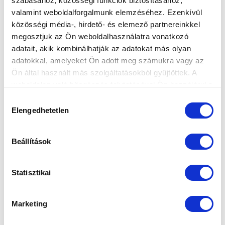
szabásához, közösségi funkciók biztosításához,
valamint weboldalforgalmunk elemzéséhez. Ezenkívül
"KIMAGASLOTT AZ NB II-BŐL, VÉGIG
közösségi média-, hirdető- és elemező partnereinkkel
KIEMELTEN KÖVETTÜK A
megosztjuk az Ön weboldalhasználatra vonatkozó
TELJESÍTMÉNYÉT" - PORTRÉ A
adatait, akik kombinálhatják az adatokat más olyan
VISSZATÉRT NAGY ZSOMBORRÓL
adatokkal, amelyeket Ön adott meg számukra vagy az
2024-01-30 09:00:00
Ön által használt más szolgáltatásokból gyűjtöttek. A
Egyértelmű volt, hogy élünk azzal az opciónkkal, hogy
weboldalon való böngészés folytatásával Ön hozzájárul a
már télen visszaigazoljon védőnk, akinek a
sütik használatához.
Hozzájárulás
kölcsönjátékát végig ko...
Elengedhetetlen
kiválasztása
Beállítások
Statisztikai
Marketing