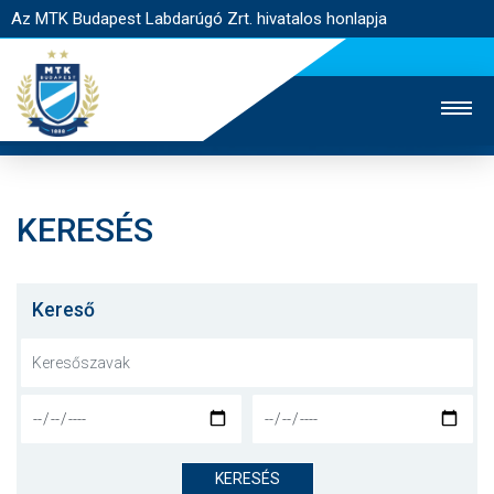
Az MTK Budapest Labdarúgó Zrt. hivatalos honlapja
KERESÉS
MTK TV
UTÁNPÓTLÁS
NŐI SZAKÁG
JEGYÉRTÉKESÍTÉS
WEBSHOP
STADION
Kereső
EGYESÜLET
KAPCSOLAT
NYITÓLAP
HÍREK
KERESÉS
CSAPATOK