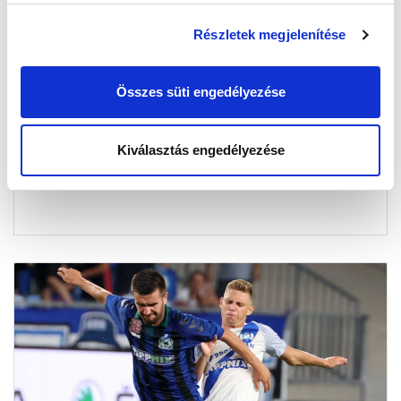
Részletek megjelenítése
NAGY ZSOMBOR VISSZATÉR, ZUIGÉBER
SZEGEDEN SZEREPEL TAVASSZAL
Összes süti engedélyezése
2023-12-22 16:00:00
Védőnk visszatér kölcsönből, míg fiatal támadónk
tavasszal szintén Szegeden bizonyíthat.
Kiválasztás engedélyezése