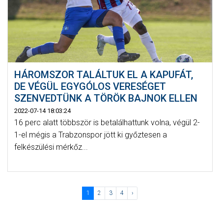
HÁROMSZOR TALÁLTUK EL A KAPUFÁT,
DE VÉGÜL EGYGÓLOS VERESÉGET
SZENVEDTÜNK A TÖRÖK BAJNOK ELLEN
2022-07-14 18:03:24
16 perc alatt többször is betalálhattunk volna, végül 2-
1-el mégis a Trabzonspor jött ki győztesen a
felkészülési mérkőz...
1
2
3
4
›