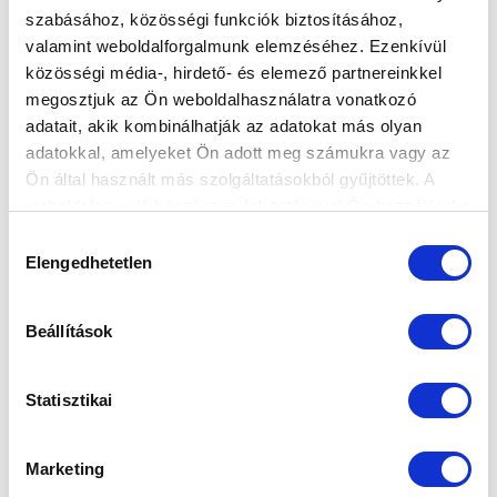
szabásához, közösségi funkciók biztosításához,
valamint weboldalforgalmunk elemzéséhez. Ezenkívül
A KTE II ELLENI KIÜTÉSES, 6-1-ES
közösségi média-, hirdető- és elemező partnereinkkel
GYŐZELEM ÖSSZEFOGLALÓJA (VIDEÓ)
megosztjuk az Ön weboldalhasználatra vonatkozó
2022-08-23 10:50:10
adatait, akik kombinálhatják az adatokat más olyan
NB III-as csapatunk 6-1-re nyert a Kecskeméti TE-
adatokkal, amelyeket Ön adott meg számukra vagy az
Hufbau II gárdája ellen, íme a gólok és a legnagyobb
Ön által használt más szolgáltatásokból gyűjtöttek. A
helyzetek!
weboldalon való böngészés folytatásával Ön hozzájárul a
sütik használatához.
Hozzájárulás
Elengedhetetlen
kiválasztása
Beállítások
Statisztikai
Marketing