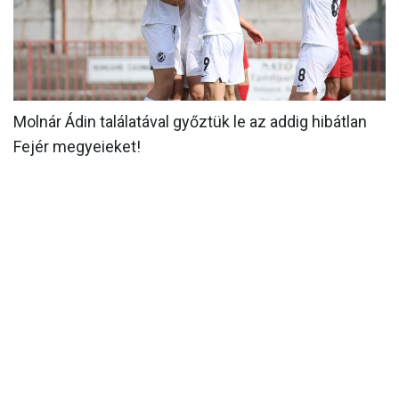
MÉRKŐZÉSEK
KLUB
GALÉRIA
Molnár Ádin találatával győztük le az addig hibátlan
SZURKOLÓI ÉLMÉNYEK
Fejér megyeieket!
AKKREDITÁCIÓ