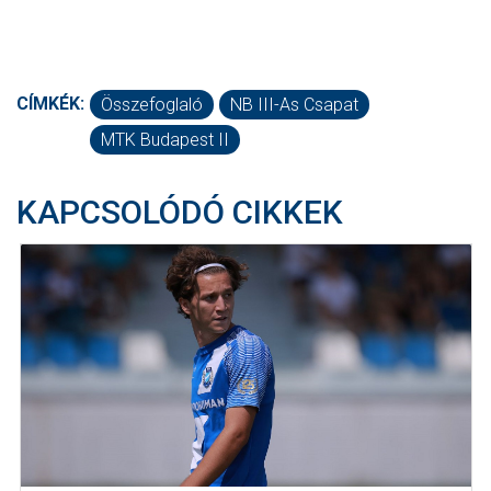
CÍMKÉK:
Összefoglaló
NB III-As Csapat
MTK Budapest II
KAPCSOLÓDÓ CIKKEK