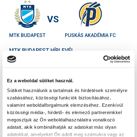
VS
MTK BUDAPEST
PUSKÁS AKADÉMIA FC
MTK BUDAPEST HÍRLEVÉL
Ne maradjon le egy eseményről sem! Iratkozzon fel ingyenes
hírlevelünkre:
Ez a weboldal sütiket használ.
Sütiket használunk a tartalmak és hirdetések személyre
szabásához, közösségi funkciók biztosításához,
valamint weboldalforgalmunk elemzéséhez. Ezenkívül
közösségi média-, hirdető- és elemező partnereinkkel
Elfogadom az
Adatvédelmi tájékoztatót
!
megosztjuk az Ön weboldalhasználatra vonatkozó
FELIRATKOZOM
adatait, akik kombinálhatják az adatokat más olyan
adatokkal, amelyeket Ön adott meg számukra vagy az