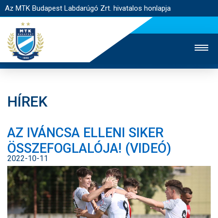
Az MTK Budapest Labdarúgó Zrt. hivatalos honlapja
HÍREK
MTK TV
UTÁNPÓTLÁS
NŐI SZAKÁG
AZ IVÁNCSA ELLENI SIKER
JEGYÉRTÉKESÍTÉS
WEBSHOP
STADION
ÖSSZEFOGLALÓJA! (VIDEÓ)
EGYESÜLET
KAPCSOLAT
2022-10-11
NYITÓLAP
HÍREK
CSAPATOK