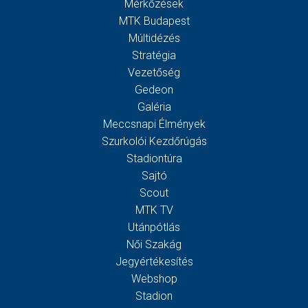
Mérkőzések
MTK Budapest
Múltidézés
Stratégia
Vezetőség
Gedeon
Galéria
Meccsnapi Élmények
Szurkolói Kezdőrúgás
Stadiontúra
Sajtó
Scout
MTK TV
Utánpótlás
Női Szakág
Jegyértékesítés
Webshop
Stadion