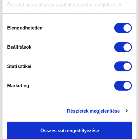
Ön által használt más szolgáltatásokból gyűjtöttek. A
SZPONZOROK
weboldalon való böngészés folytatásával Ön hozzájárul a
sütik használatához.
Hozzájárulás
Elengedhetetlen
kiválasztása
Beállítások
Statisztikai
Marketing
Részletek megjelenítése
Összes süti engedélyezése