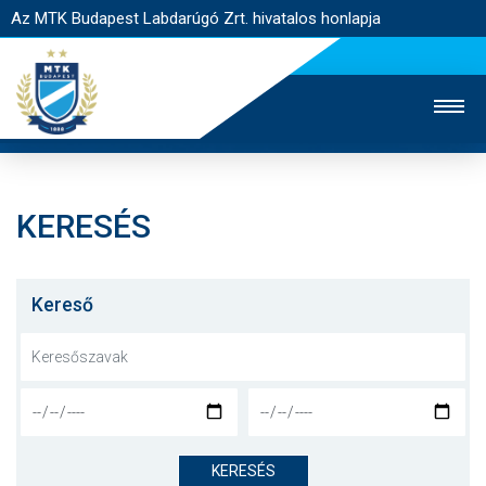
Az MTK Budapest Labdarúgó Zrt. hivatalos honlapja
KERESÉS
MTK TV
UTÁNPÓTLÁS
NŐI SZAKÁG
JEGYÉRTÉKESÍTÉS
WEBSHOP
STADION
Kereső
EGYESÜLET
KAPCSOLAT
NYITÓLAP
HÍREK
KERESÉS
CSAPATOK