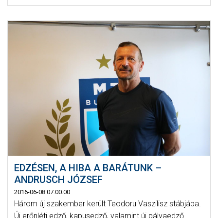
EDZÉSEN, A HIBA A BARÁTUNK –
ANDRUSCH JÓZSEF
2016-06-08 07:00:00
Három új szakember került Teodoru Vaszilisz stábjába.
Új erőnléti edző, kapusedző, valamint új pályaedző