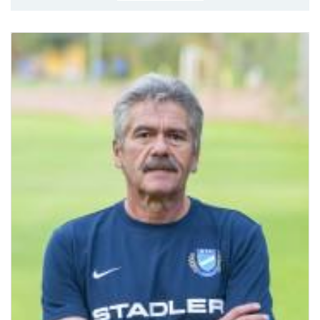
MÉRKŐZÉSEK
KLUB
GALÉRIA
SZURKOLÓI ÉLMÉNYEK
AKKREDITÁCIÓ