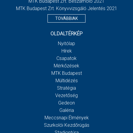
MTK Budapest Zrt. Beszámoló 2021
MTK Budapest Zrt. Könyvvizsgáló Jelentés 2021
TOVÁBBIAK
OLDALTÉRKÉP
Nyitólap
Hírek
Csapatok
Mérkőzések
MTK Budapest
Múltidézés
Stratégia
Vezetőség
Gedeon
Galéria
Meccsnapi Élmények
Szurkolói Kezdőrúgás
Stadiontúra