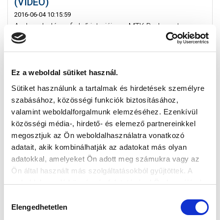
(VIDEÓ)
2016-06-04 10:15:59
Andrusch József első interjúja az MTK Budapest
színeiben.
Ez a weboldal sütiket használ.
Sütiket használunk a tartalmak és hirdetések személyre
szabásához, közösségi funkciók biztosításához,
valamint weboldalforgalmunk elemzéséhez. Ezenkívül
közösségi média-, hirdető- és elemező partnereinkkel
megosztjuk az Ön weboldalhasználatra vonatkozó
adatait, akik kombinálhatják az adatokat más olyan
adatokkal, amelyeket Ön adott meg számukra vagy az
Ön által használt más szolgáltatásokból gyűjtöttek. A
weboldalon való böngészés folytatásával Ön hozzájárul a
sütik használatához.
Hozzájárulás
Elengedhetetlen
kiválasztása