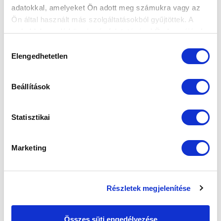
SZURKOLÓI A BOZSIKBAN
adatokkal, amelyeket Ön adott meg számukra vagy az
2015-03-06 16:53:48
Ön által használt más szolgáltatásokból gyűjtöttek. A
Jól alakul az MTK Budapest maródi listája, ami
weboldalon való böngészés folytatásával Ön hozzájárul a
tulajdonképpen nem is alakulás, inkább szűkülés.
sütik használatához.
Hozzájárulás
Hálálkodhatunk is mi, sz...
Elengedhetetlen
kiválasztása
Beállítások
Statisztikai
Marketing
Részletek megjelenítése
Összes süti engedélyezése