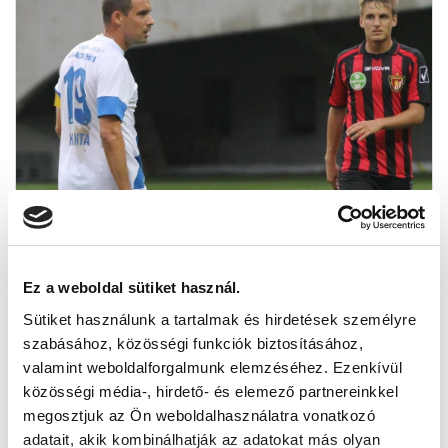
Ez a weboldal sütiket használ.
Sütiket használunk a tartalmak és hirdetések személyre
szabásához, közösségi funkciók biztosításához,
valamint weboldalforgalmunk elemzéséhez. Ezenkívül
közösségi média-, hirdető- és elemező partnereinkkel
megosztjuk az Ön weboldalhasználatra vonatkozó
ÜLŐHELYET KAPNAK AZ MTK BUDAPEST
adatait, akik kombinálhatják az adatokat más olyan