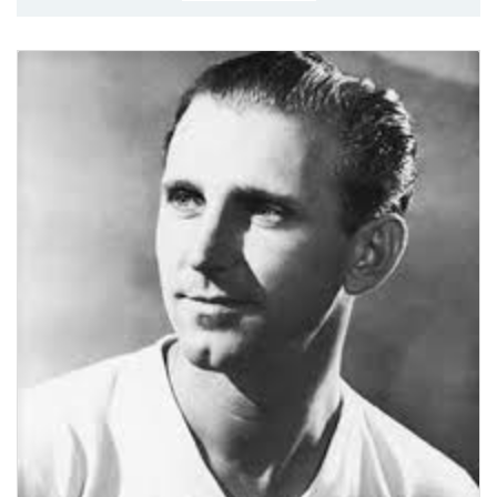
MÉRKŐZÉSEK
KLUB
GALÉRIA
SZURKOLÓI ÉLMÉNYEK
AKKREDITÁCIÓ