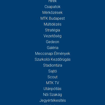
Hírek
Csapatok
Mérkőzések
MTK Budapest
Múltidézés
Stratégia
Vezetőség
Gedeon
Galéria
Meccsnapi Élmények
Szurkolói Kezdőrúgás
Stadiontúra
Sajtó
Scout
MTK TV
Utánpótlás
Női Szakág
Jegyértékesítés