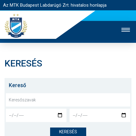
Az MTK Budapest Labdarúgó Zrt. hivatalos honlapja
KERESÉS
MTK TV
UTÁNPÓTLÁS
NŐI SZAKÁG
JEGYÉRTÉKESÍTÉS
WEBSHOP
STADION
Kereső
EGYESÜLET
KAPCSOLAT
NYITÓLAP
HÍREK
KERESÉS
CSAPATOK