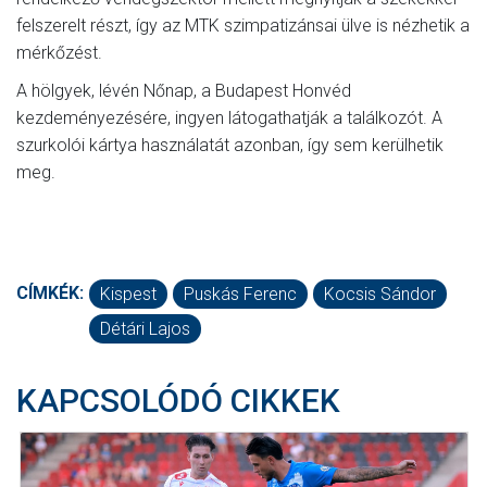
felszerelt részt, így az MTK szimpatizánsai ülve is nézhetik a
mérkőzést.
A hölgyek, lévén Nőnap, a Budapest Honvéd
kezdeményezésére, ingyen látogathatják a találkozót. A
szurkolói kártya használatát azonban, így sem kerülhetik
meg.
CÍMKÉK:
Kispest
Puskás Ferenc
Kocsis Sándor
Détári Lajos
KAPCSOLÓDÓ CIKKEK