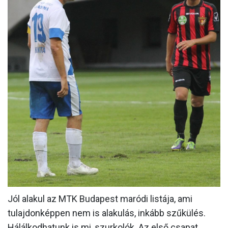
MÉRKŐZÉSEK
KLUB
GALÉRIA
SZURKOLÓI ÉLMÉNYEK
AKKREDITÁCIÓ
Jól alakul az MTK Budapest maródi listája, ami
tulajdonképpen nem is alakulás, inkább szűkülés.
Hálálkodhatunk is mi, szurkolók. Az első csapat