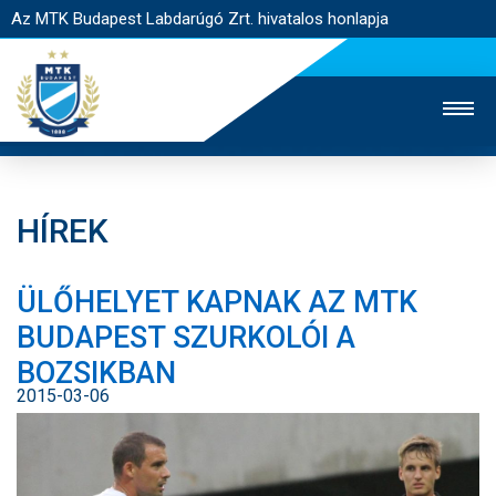
Az MTK Budapest Labdarúgó Zrt. hivatalos honlapja
HÍREK
MTK TV
UTÁNPÓTLÁS
NŐI SZAKÁG
ÜLŐHELYET KAPNAK AZ MTK
JEGYÉRTÉKESÍTÉS
WEBSHOP
STADION
BUDAPEST SZURKOLÓI A
EGYESÜLET
KAPCSOLAT
BOZSIKBAN
2015-03-06
NYITÓLAP
HÍREK
CSAPATOK