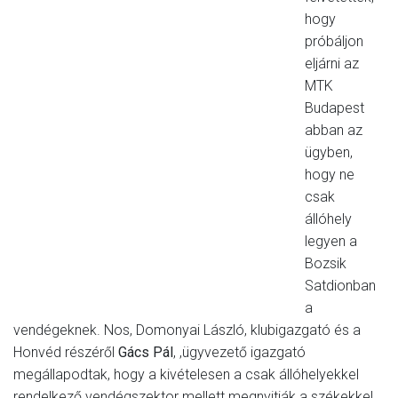
hogy
próbáljon
eljárni az
MTK
Budapest
abban az
ügyben,
hogy ne
csak
állóhely
legyen a
Bozsik
Satdionban
a
vendégeknek. Nos, Domonyai László, klubigazgató és a
Honvéd részéről
Gács Pál
, ,ügyvezető igazgató
megállapodtak, hogy a kivételesen a csak állóhelyekkel
rendelkező vendégszektor mellett megnyitják a székekkel