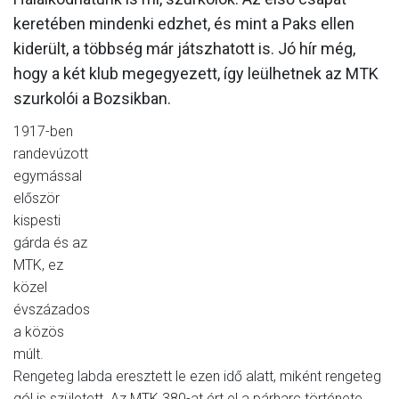
keretében mindenki edzhet, és mint a Paks ellen
kiderült, a többség már játszhatott is. Jó hír még,
hogy a két klub megegyezett, így leülhetnek az MTK
szurkolói a Bozsikban.
1917-ben
randevúzott
egymással
először
kispesti
gárda és az
MTK, ez
közel
évszázados
a közös
múlt.
Rengeteg labda eresztett le ezen idő alatt, miként rengeteg
gól is született. Az MTK 380-at ért el a párharc története