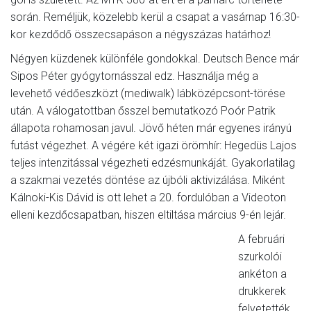
során. Reméljük, közelebb kerül a csapat a vasárnap 16:30-
kor kezdődő összecsapáson a négyszázas határhoz!
Négyen küzdenek különféle gondokkal. Deutsch Bence már
Sipos Péter gyógytornásszal edz. Használja még a
levehető védőeszközt (mediwalk) lábközépcsont-törése
után. A válogatottban ősszel bemutatkozó Poór Patrik
állapota rohamosan javul. Jövő héten már egyenes irányú
futást végezhet. A végére két igazi örömhír: Hegedüs Lajos
teljes intenzitással végezheti edzésmunkáját. Gyakorlatilag
a szakmai vezetés döntése az újbóli aktivizálása. Miként
Kálnoki-Kis Dávid is ott lehet a 20. fordulóban a Videoton
elleni kezdőcsapatban, hiszen eltiltása március 9-én lejár.
A februári
szurkolói
ankéton a
drukkerek
felvetették,