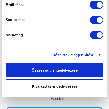
Beállítások
Statisztikai
KÖVETKEZŐ MÉRKŐZÉS
Marketing
2026-08-07 17:30
ÚJ HIDEGKUTI NÁNDOR STADION
Részletek megjelenítése
VS
Összes süti engedélyezése
MTK BUDAPEST
PUSKÁS AKADÉMIA FC
MTK BUDAPEST HÍRLEVÉL
Kiválasztás engedélyezése
Ne maradjon le egy eseményről sem! Iratkozzon fel ingyenes
hírlevelünkre: