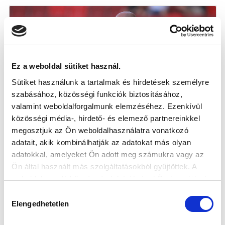
Ez a weboldal sütiket használ.
Sütiket használunk a tartalmak és hirdetések személyre
szabásához, közösségi funkciók biztosításához,
valamint weboldalforgalmunk elemzéséhez. Ezenkívül
közösségi média-, hirdető- és elemező partnereinkkel
PINEZITS MÁTÉ: „2-2 UTÁN A
megosztjuk az Ön weboldalhasználatra vonatkozó
GYŐZELEMRE IS VOLT ESÉLY, DE NAGY
adatait, akik kombinálhatják az adatokat más olyan
DOLOG, HOGY ENNYISZER FELÁLLTUNK”
adatokkal, amelyeket Ön adott meg számukra vagy az
(VIDEÓ)
Ön által használt más szolgáltatásokból gyűjtöttek. A
2026-08-01
weboldalon való böngészés folytatásával Ön hozzájárul a
Vezetőedzőnk, Pinezits Máté értékelt a Honvéd elleni
sütik használatához.
Hozzájárulás
döntetlent követően, illetv...
Elengedhetetlen
kiválasztása