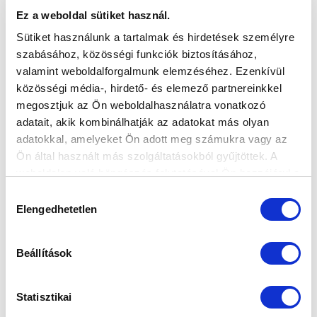
Ez a weboldal sütiket használ.
Sütiket használunk a tartalmak és hirdetések személyre
szabásához, közösségi funkciók biztosításához,
valamint weboldalforgalmunk elemzéséhez. Ezenkívül
közösségi média-, hirdető- és elemező partnereinkkel
megosztjuk az Ön weboldalhasználatra vonatkozó
adatait, akik kombinálhatják az adatokat más olyan
adatokkal, amelyeket Ön adott meg számukra vagy az
Ön által használt más szolgáltatásokból gyűjtöttek. A
weboldalon való böngészés folytatásával Ön hozzájárul a
sütik használatához.
Hozzájárulás
Elengedhetetlen
kiválasztása
Beállítások
ÁPRILIS 1-JÉN LENNE 88 ESZTENDŐS
Statisztikai
PUSKÁS „ÖCSI”