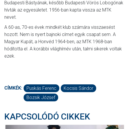
Budapesti Bástyának, később Budapesti Vörös Lobogónak
hívták az egyesületet. 1956-ban kapta vissza az MTK
nevet.
A 60-as, 70-es évek mindkét klub számára visszaesést
hozott. Nem is nyert bajnoki címet egyik csapat sem. A
Magyar Kupát, a Honvéd 1964-ben, az MTK 1968-ban
hódította el. A korábbi világhírnév után, talmi sikerek voltak
ezek.
CÍMKÉK:
Puskás Ferenc
Kocsis Sándor
Bozsik József
KAPCSOLÓDÓ CIKKEK