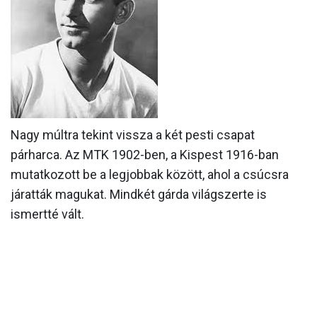
MÉRKŐZÉSEK
KLUB
GALÉRIA
SZURKOLÓI ÉLMÉNYEK
AKKREDITÁCIÓ
Nagy múltra tekint vissza a két pesti csapat
párharca. Az MTK 1902-ben, a Kispest 1916-ban
mutatkozott be a legjobbak között, ahol a csúcsra
járatták magukat. Mindkét gárda világszerte is
ismertté vált.