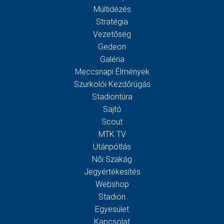
Múltidézés
Stratégia
Vezetőség
Gedeon
Galéria
Meccsnapi Élmények
Szurkolói Kezdőrúgás
Stadiontúra
Sajtó
Scout
MTK TV
Utánpótlás
Női Szakág
Jegyértékesítés
Webshop
Stadion
Egyesület
Kapcsolat