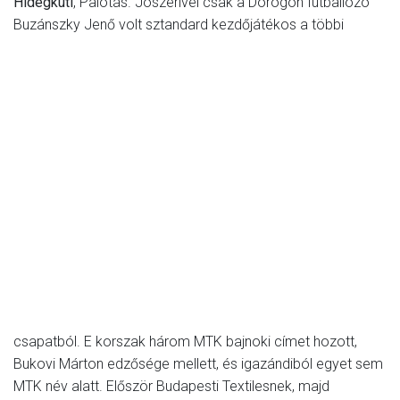
Hidegkuti
, Palotás. Jószerivel csak a Dorogon futballozó
Buzánszky Jenő volt
sztandard kezdőjátékos a többi
csapatból. E korszak három MTK bajnoki címet hozott,
Bukovi Márton edzősége mellett, és igazándiból egyet sem
MTK név alatt. Először Budapesti Textilesnek, majd