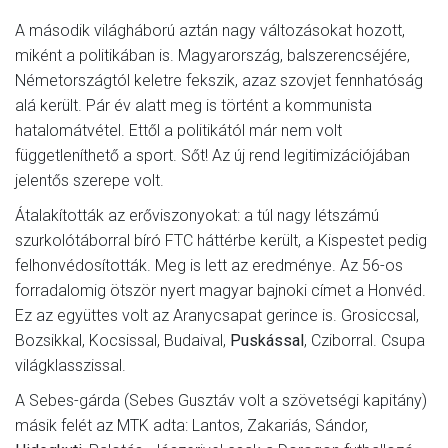
A második világháború aztán nagy változásokat hozott,
miként a politikában is. Magyarország, balszerencséjére,
Németországtól keletre fekszik, azaz szovjet fennhatóság
alá került. Pár év alatt meg is történt a kommunista
hatalomátvétel. Ettől a politikától már nem volt
függetleníthető a sport. Sőt! Az új rend legitimizációjában
jelentős szerepe volt.
Átalakították az erőviszonyokat: a túl nagy létszámú
szurkolótáborral bíró FTC háttérbe került, a Kispestet pedig
felhonvédosították. Meg is lett az eredménye. Az 56-os
forradalomig ötször nyert magyar bajnoki címet a Honvéd.
Ez az együttes volt az Aranycsapat gerince is. Grosiccsal,
Bozsikkal, Kocsissal, Budaival,
Puskással
, Cziborral. Csupa
világklasszissal.
A Sebes-gárda (Sebes Gusztáv volt a szövetségi kapitány)
másik felét az MTK adta: Lantos, Zakariás, Sándor,