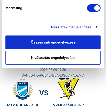
2015-04-01
Puskás Ferenc vagy, ahogy itthon becézték, „Öcsi” a
Marketing
világ egyik legjobb játékosa...
Részletek megjelenítése
Összes süti engedélyezése
Kiválasztás engedélyezése
KÖVETKEZŐ MÉRKŐZÉS
2026-08-09 17:30
SÁNDOR KÁROLY LABDARÚGÓ AKADÉMIA
VS
MTK BUDAPEST II
SZEKSZÁRDI UFC