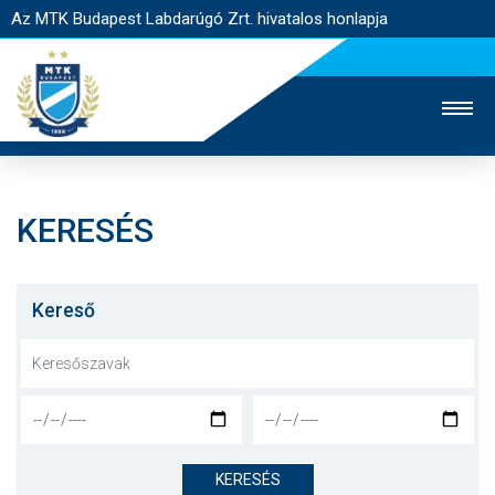
Az MTK Budapest Labdarúgó Zrt. hivatalos honlapja
KERESÉS
MTK TV
UTÁNPÓTLÁS
NŐI SZAKÁG
JEGYÉRTÉKESÍTÉS
WEBSHOP
STADION
Kereső
EGYESÜLET
KAPCSOLAT
NYITÓLAP
HÍREK
KERESÉS
CSAPATOK