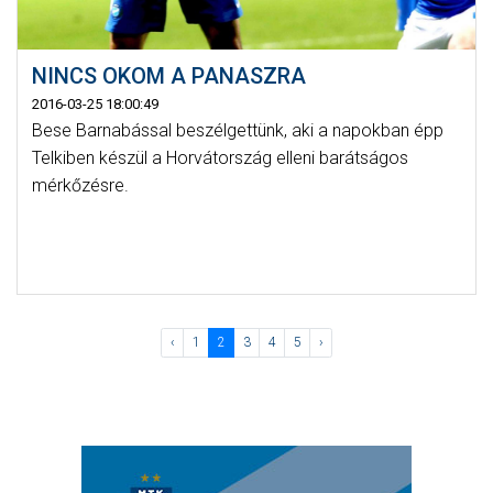
NINCS OKOM A PANASZRA
2016-03-25 18:00:49
Bese Barnabással beszélgettünk, aki a napokban épp
Telkiben készül a Horvátország elleni barátságos
mérkőzésre.
‹
1
2
3
4
5
›