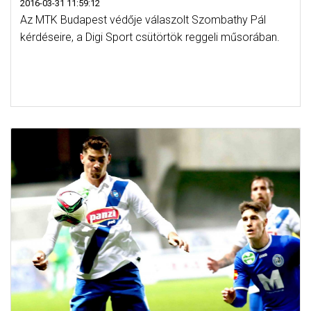
2016-03-31 11:59:12
Az MTK Budapest védője válaszolt Szombathy Pál
kérdéseire, a Digi Sport csütörtök reggeli műsorában.