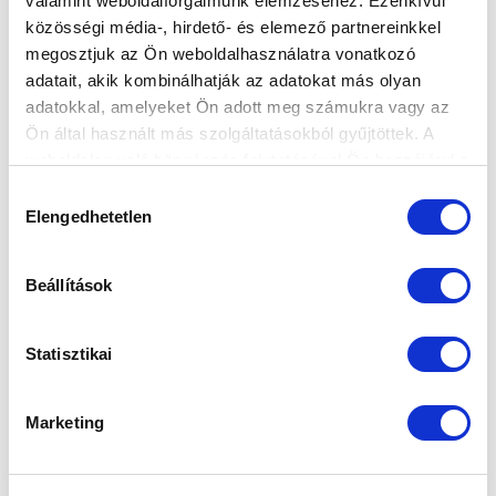
valamint weboldalforgalmunk elemzéséhez. Ezenkívül
közösségi média-, hirdető- és elemező partnereinkkel
ÖT MTK-NEVELÉSŰ JÁTÉKOS IS AZ EB-
megosztjuk az Ön weboldalhasználatra vonatkozó
KERETBEN
adatait, akik kombinálhatják az adatokat más olyan
2016-05-31 17:56:30
adatokkal, amelyeket Ön adott meg számukra vagy az
Négy Sándor Károly akadémista, és egy volt MTK-s is
Ön által használt más szolgáltatásokból gyűjtöttek. A
szóhoz juthat Franciaországban.
weboldalon való böngészés folytatásával Ön hozzájárul a
sütik használatához.
Hozzájárulás
Elengedhetetlen
kiválasztása
Beállítások
Statisztikai
Marketing