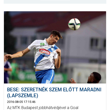
MÉRKŐZÉSEK
KLUB
GALÉRIA
SZURKOLÓI ÉLMÉNYEK
AKKREDITÁCIÓ
BESE: SZERETNÉK SZEM ELŐTT MARADNI
(LAPSZEMLE)
2016-08-05 17:15:46
Az MTK Budapest jobbhátvédjével a Goal