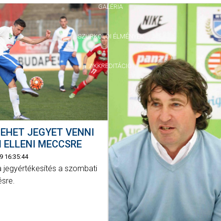
GALÉRIA
SZURKOLÓI ÉLMÉNYEK
AKKREDITÁCIÓ
EHET JEGYET VENNI
I ELLENI MECCSRE
9 16:35:44
 a jegyértékesítés a szombati
sre.