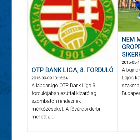
NEM 
GROPP
SIKER
2015-05-1
OTP BANK LIGA, 8. FORDULÓ
A bajno
Lajos k
2015-09-09 13:15:24
szakmai
A labdarúgó OTP Bank Liga 8.
Budapest
fordulójában ezúttal kizárólag
szombaton rendeznek
mérkőzéseket. A fővárosi derbi
mellett a...