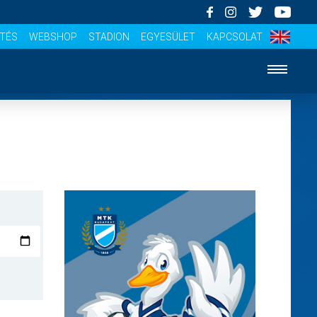
ÍTÉS
WEBSHOP
STADION
EGYESÜLET
KAPCSOLAT