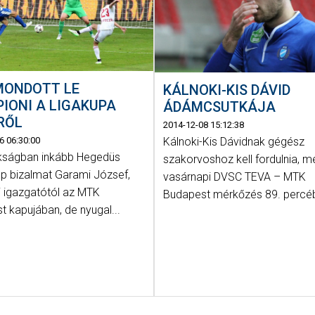
MONDOTT LE
KÁLNOKI-KIS DÁVID
IONI A LIGAKUPA
ÁDÁMCSUTKÁJA
RŐL
2014-12-08 15:12:38
6 06:30:00
Kálnoki-Kis Dávidnak gégész
kságban inkább Hegedüs
szakorvoshoz kell fordulnia, m
ap bizalmat Garami József,
vasárnapi DVSC TEVA – MTK
 igazgatótól az MTK
Budapest mérkőzés 89. percéb
 kapujában, de nyugal...