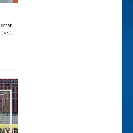
Elemér
- DVSC