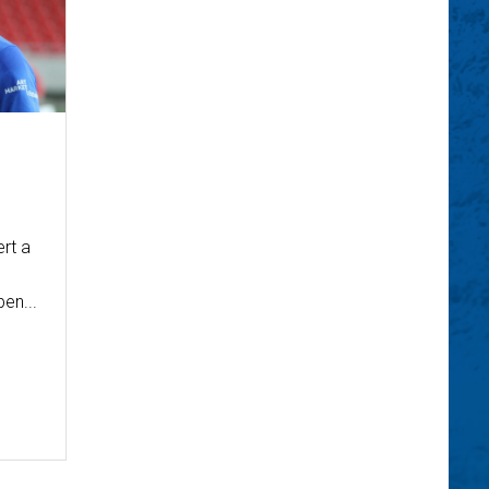
ert a
en...