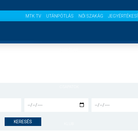
MTK TV
UTÁNPÓTLÁS
NŐI SZAKÁG
JEGYÉRTÉKES
NYITÓLAP
HÍREK
CSAPATOK
MÉRKŐZÉSEK
KERESÉS
KLUB