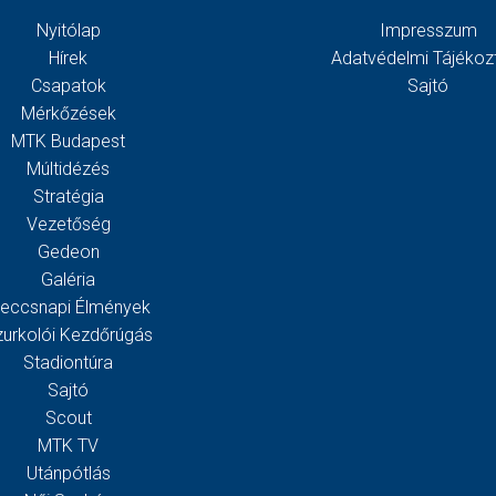
Nyitólap
Impresszum
Hírek
Adatvédelmi Tájékoz
Csapatok
Sajtó
Mérkőzések
MTK Budapest
Múltidézés
Stratégia
Vezetőség
Gedeon
Galéria
eccsnapi Élmények
zurkolói Kezdőrúgás
Stadiontúra
Sajtó
Scout
MTK TV
Utánpótlás