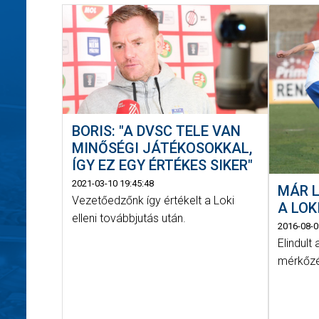
BORIS: "A DVSC TELE VAN
MINŐSÉGI JÁTÉKOSOKKAL,
ÍGY EZ EGY ÉRTÉKES SIKER"
2021-03-10 19:45:48
MÁR L
Vezetőedzőnk így értékelt a Loki
A LOK
elleni továbbjutás után.
2016-08-0
Elindult
mérkőzé