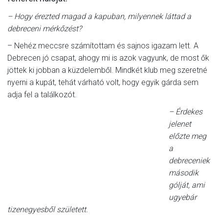
– Hogy érezted magad a kapuban, milyennek láttad a
debreceni mérkőzést?
– Nehéz meccsre számítottam és sajnos igazam lett. A
Debrecen jó csapat, ahogy mi is azok vagyunk, de most ők
jöttek ki jobban a küzdelemből. Mindkét klub meg szeretné
nyerni a kupát, tehát várható volt, hogy egyik gárda sem
adja fel a találkozót.
– Érdekes
jelenet
előzte meg
a
debreceniek
második
gólját, ami
ugyebár
tizenegyesből született.