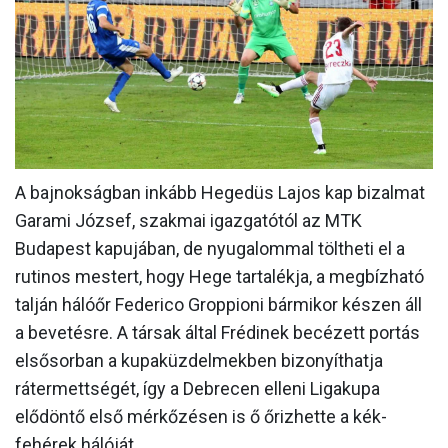
MÉRKŐZÉSEK
KLUB
GALÉRIA
SZURKOLÓI ÉLMÉNYEK
AKKREDITÁCIÓ
A bajnokságban inkább Hegedüs Lajos kap bizalmat
Garami József, szakmai igazgatótól az MTK
Budapest kapujában, de nyugalommal töltheti el a
rutinos mestert, hogy Hege tartalékja, a megbízható
talján hálóőr Federico Groppioni bármikor készen áll
a bevetésre. A társak által Frédinek becézett portás
elsősorban a kupaküzdelmekben bizonyíthatja
rátermettségét, így a Debrecen elleni Ligakupa
elődöntő első mérkőzésen is ő őrizhette a kék-
fehérek hálóját.