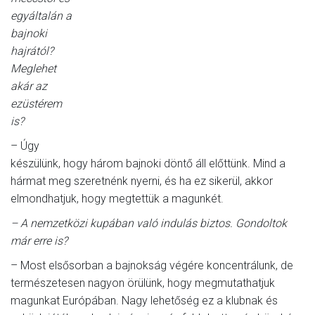
egyáltalán a
bajnoki
hajrától?
Meglehet
akár az
ezüstérem
is?
– Úgy
készülünk, hogy három bajnoki döntő áll előttünk. Mind a
hármat meg szeretnénk nyerni, és ha ez sikerül, akkor
elmondhatjuk, hogy megtettük a magunkét.
– A nemzetközi kupában való indulás biztos. Gondoltok
már erre is?
– Most elsősorban a bajnokság végére koncentrálunk, de
természetesen nagyon örülünk, hogy megmutathatjuk
magunkat Európában. Nagy lehetőség ez a klubnak és