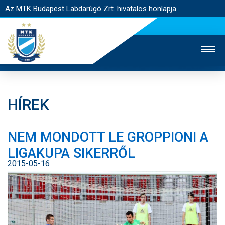
Az MTK Budapest Labdarúgó Zrt. hivatalos honlapja
HÍREK
MTK TV
UTÁNPÓTLÁS
NŐI SZAKÁG
NEM MONDOTT LE GROPPIONI A
JEGYÉRTÉKESÍTÉS
WEBSHOP
STADION
LIGAKUPA SIKERRŐL
EGYESÜLET
KAPCSOLAT
2015-05-16
NYITÓLAP
HÍREK
CSAPATOK