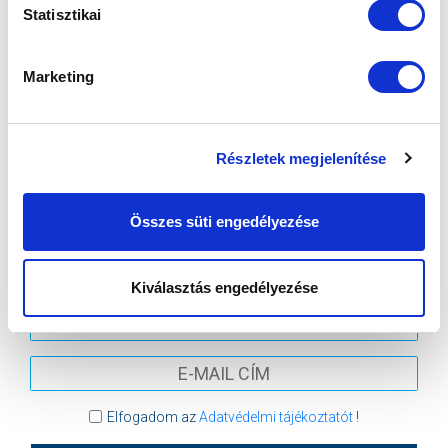
Statisztikai
2026-08-07 17:30
ÚJ HIDEGKUTI NÁNDOR STADION
Marketing
VS
Részletek megjelenítése
MTK BUDAPEST
PUSKÁS AKADÉMIA FC
MTK BUDAPEST HÍRLEVÉL
Összes süti engedélyezése
Ne maradjon le egy eseményről sem! Iratkozzon fel ingyenes
hírlevelünkre:
Kiválasztás engedélyezése
Elfogadom az
Adatvédelmi tájékoztatót
!