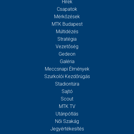
Hírek
Csapatok
Mérkőzések
MTK Budapest
Múltidézés
Stratégia
Vezetőség
Gedeon
Galéria
Meccsnapi Élmények
Szurkolói Kezdőrúgás
Stadiontúra
Sajtó
Scout
MTK TV
Utánpótlás
Női Szakág
Jegyértékesítés