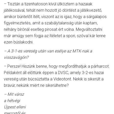
– Tisztán a tizenhatoson kívül ütköztem a hazaiak
játékosával, tehát nem hozott jó döntést a játékvezető,
amikor büntetőt ítélt, viszont az is igaz, hogy a sárgalapos
figyelmeztetés, amit a szabálytalanság után kaptam,
néhány bírónál esetleg pirosat ért volna. Megváltoztatni
már amúgy sem fogja az ítéletet a spori, szóval kár lenne
ezen búslakodni.
– A 3-1-es vereség után van esélye az MTK-nak a
visszavágón?
– Persze! Hiszünk benne, hogy megfordíthatjuk a párharcot.
Példaként áll előttünk éppen a DVSC, amely 3-2-es hazai
vereség után búcsúztatta a Videotont. Nekik is sikerült a
bravúr, nekünk miért ne sikerülhetne?
– Mit vársz
a hétvégi
Újpest elleni
meccstől és