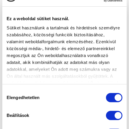
Ez a weboldal sütiket használ.
Sütiket használunk a tartalmak és hirdetések személyre
szabásához, közösségi funkciók biztosításához,
PORTRÉ GROPPIONIRÓL (VIDEÓ)
valamint weboldalforgalmunk elemzéséhez. Ezenkívül
2022-11-08
Az MTK TV riportja korábbi kapusunkról és jelenlegi
közösségi média-, hirdető- és elemező partnereinkkel
megosztjuk az Ön weboldalhasználatra vonatkozó
kapusedzőnkről, Federico Gro...
adatait, akik kombinálhatják az adatokat más olyan
adatokkal, amelyeket Ön adott meg számukra vagy az
Ön által használt más szolgáltatásokból gyűjtöttek. A
weboldalon való böngészés folytatásával Ön hozzájárul a
sütik használatához.
Hozzájárulás
Elengedhetetlen
kiválasztása
Beállítások
KÖVETKEZŐ MÉRKŐZÉS