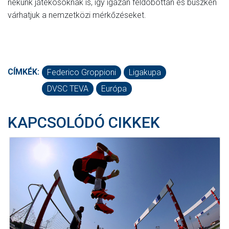
nekünk játékosoknak is, így igazán feldobottan és büszkén
várhatjuk a nemzetközi mérkőzéseket.
CÍMKÉK:
Federico Groppioni
Ligakupa
DVSC TEVA
Európa
KAPCSOLÓDÓ CIKKEK