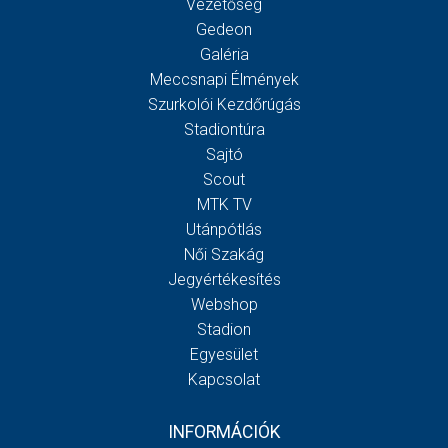
Vezetőség
Gedeon
Galéria
Meccsnapi Élmények
Szurkolói Kezdőrúgás
Stadiontúra
Sajtó
Scout
MTK TV
Utánpótlás
Női Szakág
Jegyértékesítés
Webshop
Stadion
Egyesület
Kapcsolat
INFORMÁCIÓK