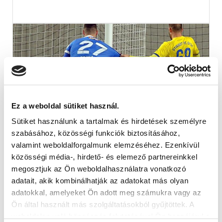
Ez a weboldal sütiket használ.
Sütiket használunk a tartalmak és hirdetések személyre
A GYIRMÓT ELLENI MECCS
szabásához, közösségi funkciók biztosításához,
ÖSSZEFOGLALÓJA (VIDEÓ)
valamint weboldalforgalmunk elemzéséhez. Ezenkívül
2018-11-17
közösségi média-, hirdető- és elemező partnereinkkel
Összesen 9 gól esett a Gyirmót FC elleni felkészülési
megosztjuk az Ön weboldalhasználatra vonatkozó
találkozón.
adatait, akik kombinálhatják az adatokat más olyan
adatokkal, amelyeket Ön adott meg számukra vagy az
Ön által használt más szolgáltatásokból gyűjtöttek. A
weboldalon való böngészés folytatásával Ön hozzájárul a