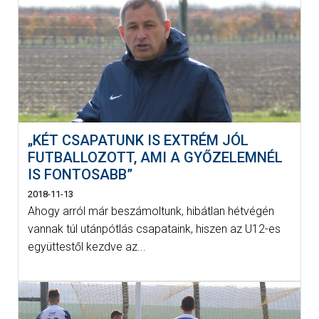
„KÉT CSAPATUNK IS EXTRÉM JÓL
FUTBALLOZOTT, AMI A GYŐZELEMNÉL
IS FONTOSABB”
2018-11-13
Ahogy arról már beszámoltunk, hibátlan hétvégén
vannak túl utánpótlás csapataink, hiszen az U12-es
együttestől kezdve az...