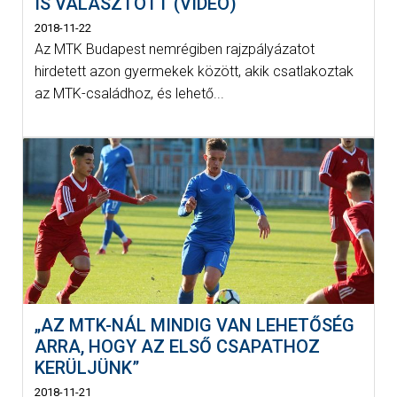
IS VÁLASZTOTT (VIDEÓ)
2018-11-22
Az MTK Budapest nemrégiben rajzpályázatot
hirdetett azon gyermekek között, akik csatlakoztak
az MTK-családhoz, és lehető...
„AZ MTK-NÁL MINDIG VAN LEHETŐSÉG
ARRA, HOGY AZ ELSŐ CSAPATHOZ
KERÜLJÜNK”
2018-11-21