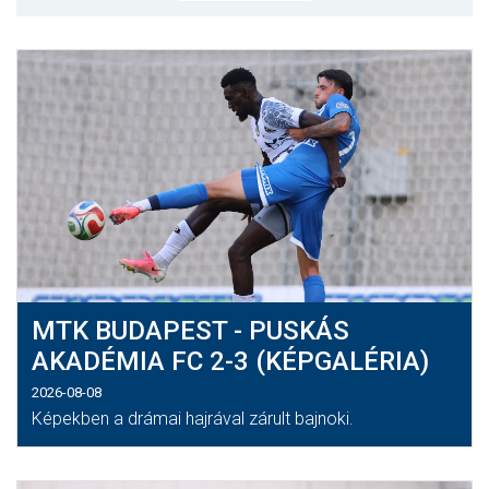
MÉRKŐZÉSEK
KLUB
GALÉRIA
SZURKOLÓI ÉLMÉNYEK
AKKREDITÁCIÓ
MTK BUDAPEST - PUSKÁS
AKADÉMIA FC 2-3 (KÉPGALÉRIA)
2026-08-08
Képekben a drámai hajrával zárult bajnoki.