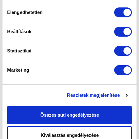
sütik használatához.
Hozzájárulás
Elengedhetetlen
kiválasztása
Beállítások
Statisztikai
MTK BUDAPEST - GYIRMÓT FC 4-5:
Marketing
KÖZVETÍTÉS
2018-11-16
Ez történt a Gyirmót elleni felkészülési meccsen.
Részletek megjelenítése
Összes süti engedélyezése
Kiválasztás engedélyezése