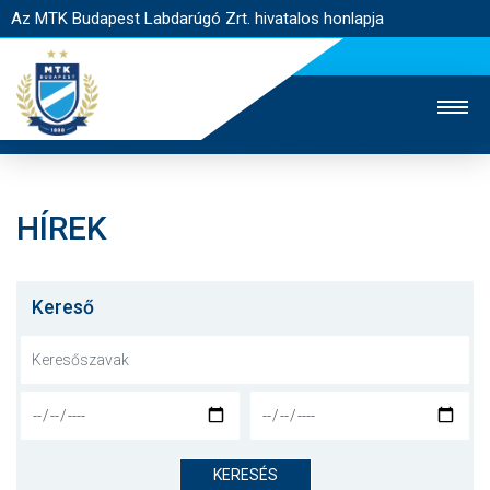
Az MTK Budapest Labdarúgó Zrt. hivatalos honlapja
HÍREK
MTK TV
UTÁNPÓTLÁS
NŐI SZAKÁG
JEGYÉRTÉKESÍTÉS
WEBSHOP
STADION
Kereső
EGYESÜLET
KAPCSOLAT
NYITÓLAP
HÍREK
KERESÉS
CSAPATOK