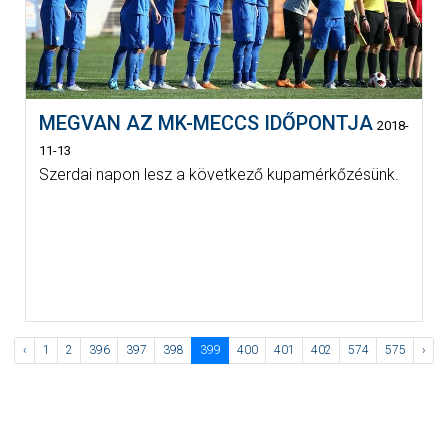
MEGVAN AZ MK-MECCS IDŐPONTJA
2018-
11-13
Szerdai napon lesz a következő kupamérkőzésünk.
‹
1
2
396
397
398
399
400
401
402
574
575
›