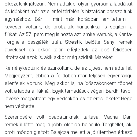
elkezdtünk játszani. Nem adtuk el olyan gyorsan a labdákat
és időnként már az ellenfél térfelén is biztatóan passzoltunk
egymáshoz. Bár – mint már korábban említettem –
kevesen voltunk, de próbáltuk hangunkkal is segíteni a
fiúkat. Az 57. perc meg is hozta azt, amire vártunk, a Kanta-
Torghelle összjáték után,
Strestik
belőtte Sanyi remek
átívelését és ekkor talán elfejtették az első félidőben
látottakat azok is, akik akkor még szidták Mareket.
Reménykedtünk és szurkoltunk, de az Újpest nem adta fel.
Megjegyzem, ebben a félidőben már teljesen egyenrangú
ellenfelek voltunk. Még akkor is, ha időszakonként többet
volt a labda a liláknál. Egyik támadásuk végén, Bardhi távoli
lövése megpattant egy védőnkön és az erős löketet Hege
nem védhette.
Szerencsére volt csapatunknak tartása. Vadnai Dani
remekül látta meg a jobb oldalon beinduló Torghellét, aki
profi módon gurított Balajcza mellett a jó ütemben érkező