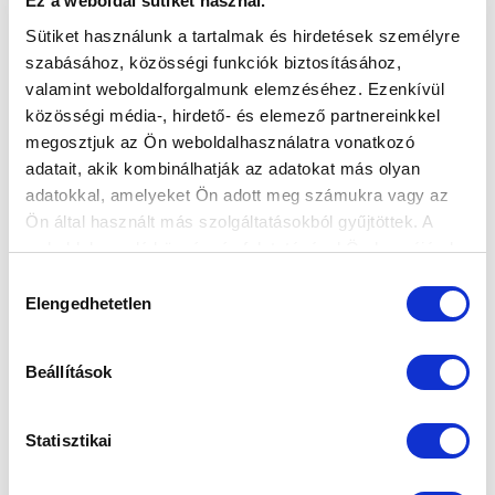
Ez a weboldal sütiket használ.
Sütiket használunk a tartalmak és hirdetések személyre
szabásához, közösségi funkciók biztosításához,
valamint weboldalforgalmunk elemzéséhez. Ezenkívül
közösségi média-, hirdető- és elemező partnereinkkel
megosztjuk az Ön weboldalhasználatra vonatkozó
adatait, akik kombinálhatják az adatokat más olyan
adatokkal, amelyeket Ön adott meg számukra vagy az
Ön által használt más szolgáltatásokból gyűjtöttek. A
weboldalon való böngészés folytatásával Ön hozzájárul a
sütik használatához.
Hozzájárulás
Elengedhetetlen
kiválasztása
Beállítások
AZ MTK BÁLON ADTÁK ÁT AZ
ÉLETMŰDÍJAKAT ÉS AZ ÉV
LABDARÚGÓJA "CÍMET" IS (KÉPGALÉRIA)
Statisztikai
2025-01-26
Szombaton este került sor az MTK bálra a Hotel