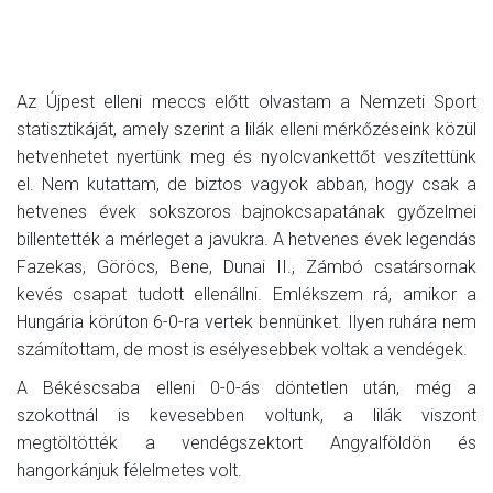
Az Újpest elleni meccs előtt olvastam a Nemzeti Sport
statisztikáját, amely szerint a lilák elleni mérkőzéseink közül
hetvenhetet nyertünk meg és nyolcvankettőt veszítettünk
el. Nem kutattam, de biztos vagyok abban, hogy csak a
hetvenes évek sokszoros bajnokcsapatának győzelmei
billentették a mérleget a javukra. A hetvenes évek legendás
Fazekas, Göröcs, Bene, Dunai II., Zámbó csatársornak
kevés csapat tudott ellenállni. Emlékszem rá, amikor a
Hungária körúton 6-0-ra vertek bennünket. Ilyen ruhára nem
számítottam, de most is esélyesebbek voltak a vendégek.
A Békéscsaba elleni 0-0-ás döntetlen után, még a
szokottnál is kevesebben voltunk, a lilák viszont
megtöltötték a vendégszektort Angyalföldön és
hangorkánjuk félelmetes volt.