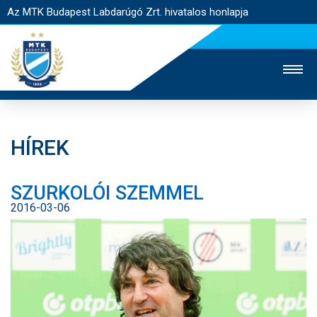
Az MTK Budapest Labdarúgó Zrt. hivatalos honlapja
HÍREK
MTK TV
UTÁNPÓTLÁS
NŐI SZAKÁG
SZURKOLÓI SZEMMEL
JEGYÉRTÉKESÍTÉS
WEBSHOP
STADION
2016-03-06
EGYESÜLET
KAPCSOLAT
NYITÓLAP
HÍREK
CSAPATOK