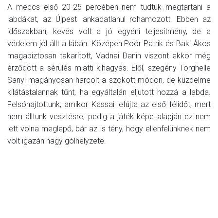
A meccs első 20-25 percében nem tudtuk megtartani a
labdákat, az Újpest lankadatlanul rohamozott. Ebben az
időszakban, kevés volt a jó egyéni teljesítmény, de a
védelem jól állt a lábán. Középen Poór Patrik és Baki Ákos
magabiztosan takarított, Vadnai Danin viszont ekkor még
érződött a sérülés miatti kihagyás. Elől, szegény Torghelle
Sanyi magányosan harcolt a szokott módon, de küzdelme
kilátástalannak tűnt, ha egyáltalán eljutott hozzá a labda.
Felsóhajtottunk, amikor Kassai lefújta az első félidőt, mert
nem álltunk vesztésre, pedig a játék képe alapján ez nem
lett volna meglepő, bár az is tény, hogy ellenfelünknek nem
volt igazán nagy gólhelyzete.