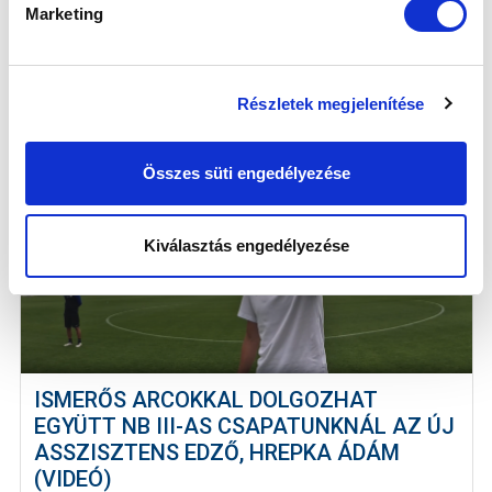
Marketing
Héliában, az MTK Baráti kör szerv...
Részletek megjelenítése
Összes süti engedélyezése
Kiválasztás engedélyezése
ISMERŐS ARCOKKAL DOLGOZHAT
EGYÜTT NB III-AS CSAPATUNKNÁL AZ ÚJ
ASSZISZTENS EDZŐ, HREPKA ÁDÁM
(VIDEÓ)