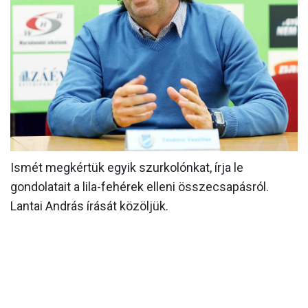
MÉRKŐZÉSEK
KLUB
GALÉRIA
SZURKOLÓI ÉLMÉNYEK
AKKREDITÁCIÓ
Ismét megkértük egyik szurkolónkat, írja le
gondolatait a lila-fehérek elleni összecsapásról.
Lantai András írását közöljük.