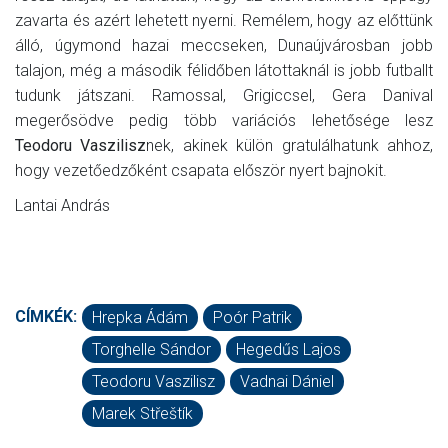
zavarta és azért lehetett nyerni. Remélem, hogy az előttünk
álló, úgymond hazai meccseken, Dunaújvárosban jobb
talajon, még a második félidőben látottaknál is jobb futballt
tudunk játszani. Ramossal, Grigiccsel, Gera Danival
megerősödve pedig több variációs lehetősége lesz
Teodoru Vaszilisz
nek, akinek külön gratulálhatunk ahhoz,
hogy vezetőedzőként csapata először nyert bajnokit.
Lantai András
CÍMKÉK:
Hrepka Ádám
Poór Patrik
Torghelle Sándor
Hegedűs Lajos
Teodoru Vaszilisz
Vadnai Dániel
Marek Střeštík