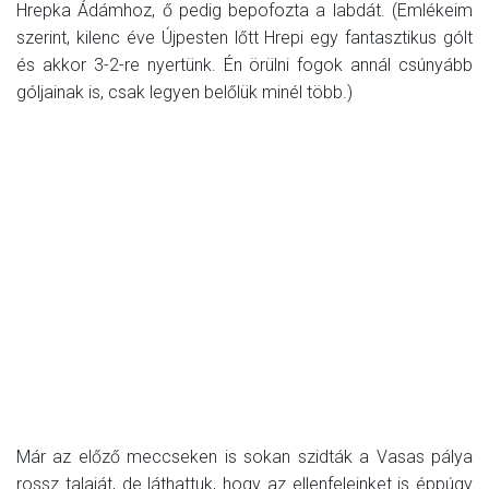
Hrepka Ádámhoz, ő pedig bepofozta a labdát. (Emlékeim
szerint, kilenc éve Újpesten lőtt Hrepi egy fantasztikus gólt
és akkor 3-2-re nyertünk. Én örülni fogok annál csúnyább
góljainak is, csak legyen belőlük minél több.)
Már az előző meccseken is sokan szidták a Vasas pálya
rossz talaját, de láthattuk, hogy az ellenfeleinket is éppúgy