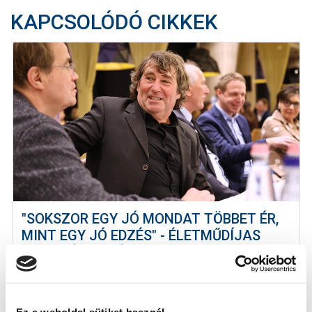
KAPCSOLÓDÓ CIKKEK
"SOKSZOR EGY JÓ MONDAT TÖBBET ÉR,
MINT EGY JÓ EDZÉS" - ÉLETMŰDÍJAS
INTERJÚ (VIDEÓ)
2025-03-11
Idén lett az MTK Budapest életműdíjasa Teodoru
Vaszilisz, aki edzőként - különbö...