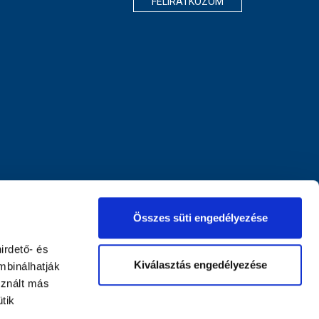
FELIRATKOZOM
Összes süti engedélyezése
irdető- és
Kiválasztás engedélyezése
mbinálhatják
sznált más
tik