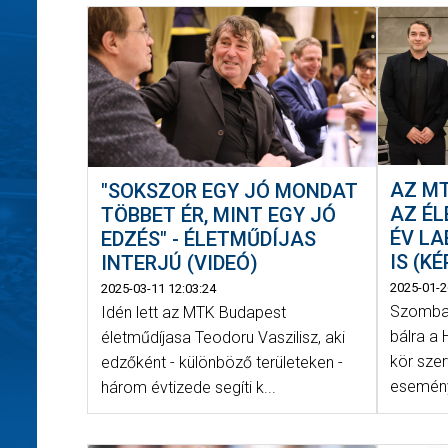
AZ M
"SOKSZOR EGY JÓ MONDAT
AZ ÉL
TÖBBET ÉR, MINT EGY JÓ
ÉV LA
EDZÉS" - ÉLETMŰDÍJAS
IS (K
INTERJÚ (VIDEÓ)
2025-01-2
2025-03-11 12:03:24
Szombat
Idén lett az MTK Budapest
bálra a 
életműdíjasa Teodoru Vaszilisz, aki
kör sze
edzőként - különböző területeken -
eseményr
három évtizede segíti k...