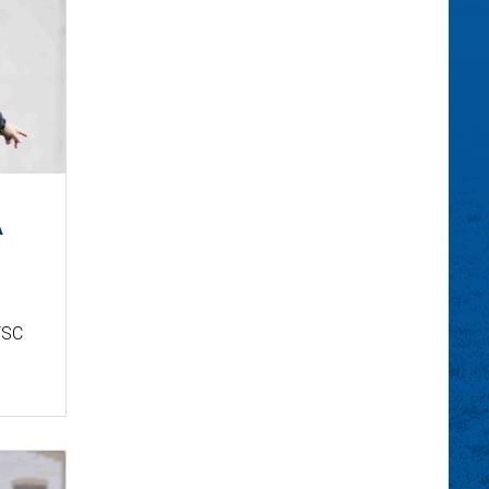
A
VSC