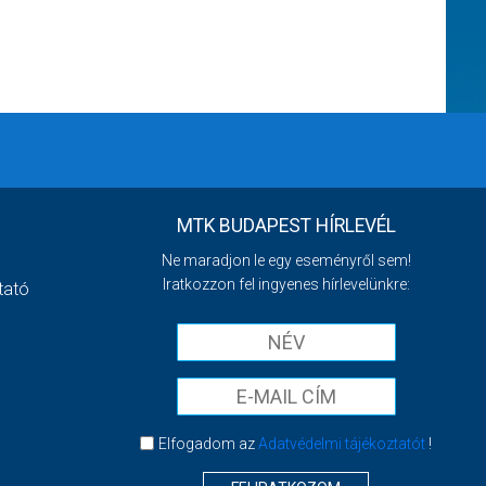
MTK BUDAPEST HÍRLEVÉL
Ne maradjon le egy eseményről sem!
Iratkozzon fel ingyenes hírlevelünkre:
tató
Elfogadom az
Adatvédelmi tájékoztatót
!