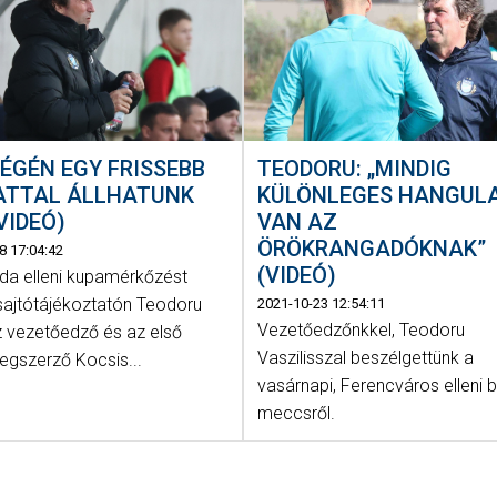
ÉGÉN EGY FRISSEBB
TEODORU: „MINDIG
ATTAL ÁLLHATUNK
KÜLÖNLEGES HANGUL
(VIDEÓ)
VAN AZ
ÖRÖKRANGADÓKNAK”
8 17:04:42
(VIDEÓ)
rda elleni kupamérkőzést
sajtótájékoztatón Teodoru
2021-10-23 12:54:11
Vezetőedzőnkkel, Teodoru
z vezetőedző és az első
Vaszilisszal beszélgettünk a
egszerző Kocsis...
vasárnapi, Ferencváros elleni b
meccsről.