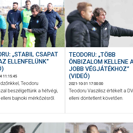
RU: „STABIL CSAPAT
TEODORU: „TÖBB
AZ ELLENFELÜNK”
ÖNBIZALOM KELLENE 
Ó)
JOBB VÉGJÁTÉKHOZ”
(VIDEÓ)
4 11:15:45
dzőnkkel, Teodoru
2021-10-31 17:00:00
Teodoru Vaszilisz értékelt a D
szal beszélgettünk a hétvégi,
elleni döntetlent követően.
elleni bajnoki mérkőzésről.