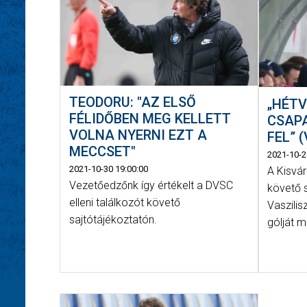
TEODORU: "AZ ELSŐ
„HÉTV
FÉLIDŐBEN MEG KELLETT
CSAP
VOLNA NYERNI EZT A
FEL” 
MECCSET"
2021-10-2
2021-10-30 19:00:00
A Kisvá
Vezetőedzőnk így értékelt a DVSC
követő 
elleni találkozót követő
Vaszilis
sajtótájékoztatón.
gólját m