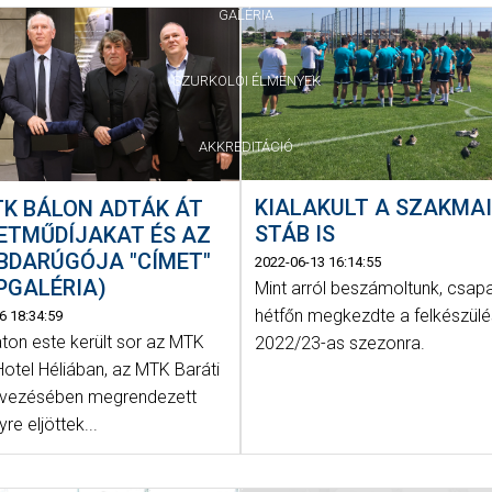
GALÉRIA
SZURKOLÓI ÉLMÉNYEK
AKKREDITÁCIÓ
KIALAKULT A SZAKMA
TK BÁLON ADTÁK ÁT
STÁB IS
ETMŰDÍJAKAT ÉS AZ
BDARÚGÓJA "CÍMET"
2022-06-13 16:14:55
ÉPGALÉRIA)
Mint arról beszámoltunk, csap
hétfőn megkezdte a felkészülé
6 18:34:59
on este került sor az MTK
2022/23-as szezonra.
Hotel Héliában, az MTK Baráti
rvezésében megrendezett
e eljöttek...