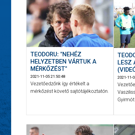
TEODORU: "NEHÉZ
TEODO
HELYZETBEN VÁRTUK A
LESZ 
MÉRKŐZÉST"
(VIDE
2021-11-05 21:50:48
2021-11-0
Vezetőedzőnk így értékelt a
Vezetőe
mérkőzést követő sajtótájékoztatón.
Vaszilis
Gyirmót 