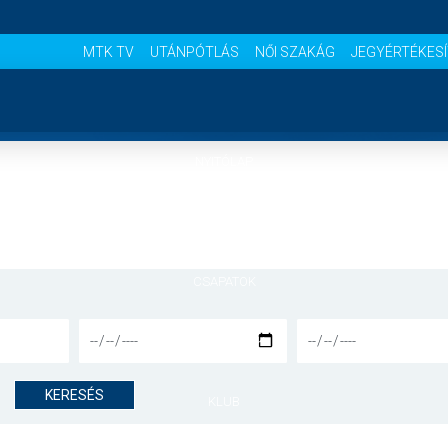
MTK TV
UTÁNPÓTLÁS
NŐI SZAKÁG
JEGYÉRTÉKES
NYITÓLAP
HÍREK
CSAPATOK
MÉRKŐZÉSEK
KERESÉS
KLUB