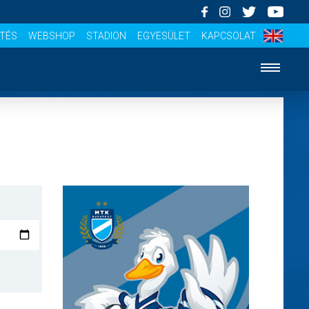
ÍTÉS
WEBSHOP
STADION
EGYESÜLET
KAPCSOLAT