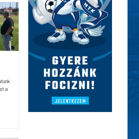
I
atunk
st a