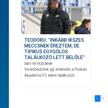
TEODORU: "INKÁBB IKSZES
MECCSNEK ÉREZTEM, DE
TIPIKUS EGYGÓLOS
TALÁLKOZÓ LETT BELŐLE"
2021-10-15 22:00:00
Vezetőedzőnk így értékelte a Puskás
Akadémia FC elleni találkozót.
1
2