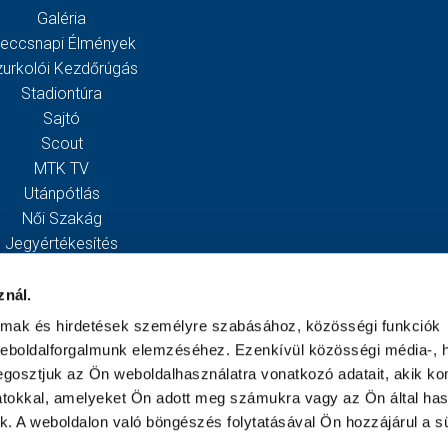
Galéria
eccsnapi Élmények
zurkolói Kezdőrúgás
Stadiontúra
Sajtó
Scout
MTK TV
Utánpótlás
Női Szakág
Jegyértékesítés
Webshop
Stadion
znál.
Egyesület
almak és hirdetések személyre szabásához, közösségi funkciók
Kapcsolat
weboldalforgalmunk elemzéséhez. Ezenkívül közösségi média-, h
gosztjuk az Ön weboldalhasználatra vonatkozó adatait, akik ko
atokkal, amelyeket Ön adott meg számukra vagy az Ön által ha
ek. A weboldalon való böngészés folytatásával Ön hozzájárul a sü