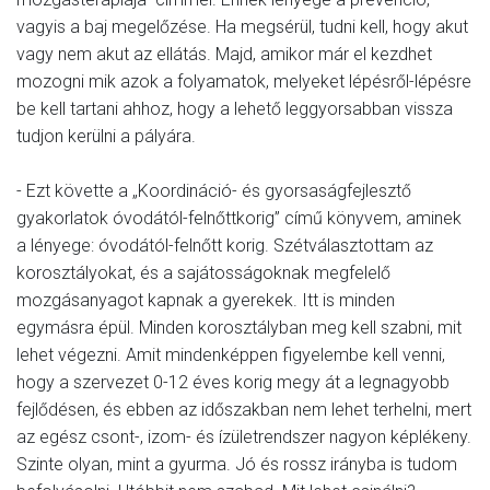
vagyis a baj megelőzése. Ha megsérül, tudni kell, hogy akut
vagy nem akut az ellátás. Majd, amikor már el kezdhet
mozogni mik azok a folyamatok, melyeket lépésről-lépésre
be kell tartani ahhoz, hogy a lehető leggyorsabban vissza
tudjon kerülni a pályára.
- Ezt követte a „Koordináció- és gyorsaságfejlesztő
gyakorlatok óvodától-felnőttkorig” című könyvem, aminek
a lényege: óvodától-felnőtt korig. Szétválasztottam az
korosztályokat, és a sajátosságoknak megfelelő
mozgásanyagot kapnak a gyerekek. Itt is minden
egymásra épül. Minden korosztályban meg kell szabni, mit
lehet végezni. Amit mindenképpen figyelembe kell venni,
hogy a szervezet 0-12 éves korig megy át a legnagyobb
fejlődésen, és ebben az időszakban nem lehet terhelni, mert
az egész csont-, izom- és ízületrendszer nagyon képlékeny.
Szinte olyan, mint a gyurma. Jó és rossz irányba is tudom