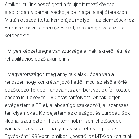
Amikor leülünk beszélgetni a felújított mezőkövesdi
stadionban, vidáman vackolja be magát a sajtóteraszon.
Miután összeállította kameráját, mellyel – az elemzésekhez
– rendre rögzíti a mérkőzéseket, készséggel válaszol a
kérdésekre.
- Milyen képzettségre van szüksége annak, aki erőnléti- és
rehabilitációs edző akar lenni?
- Magyarországon még annyira kialakulóban van a
rendszer, hogy konkrétan jövő hétfőn indul az első erőnléti
edzőképző Telkiben, ahová húsz embert vettek fel, köztük
engem is. Egyéves, 180 órás tanfolyam. Annak idején
elvégeztem a TF-et, a labdarúgó szakedzőit, a liszenszes
tanfolyamokat. Körbejártam az országot és Európát. Sok
klubnál szétnéztem, figyeltem hol, milyen lehetőségek
vannak. Ezek a tanulmányi utak segítettek legtöbbet.
Egyébként 1996-ban, amikor Újpestről az MTK-ba kerültünk