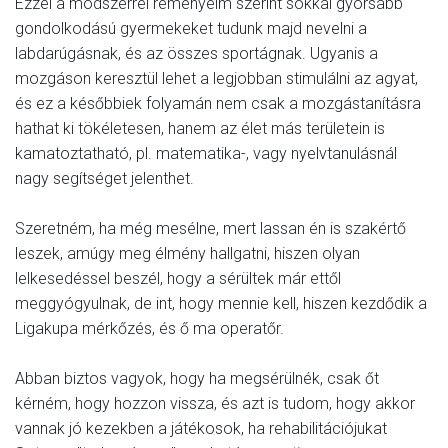
Ezzel a módszerrel reményeim szerint sokkal gyorsabb
gondolkodású gyermekeket tudunk majd nevelni a
labdarúgásnak, és az összes sportágnak. Ugyanis a
mozgáson keresztül lehet a legjobban stimulálni az agyat,
és ez a későbbiek folyamán nem csak a mozgástanításra
hathat ki tökéletesen, hanem az élet más területein is
kamatoztatható, pl. matematika-, vagy nyelvtanulásnál
nagy segítséget jelenthet.
Szeretném, ha még mesélne, mert lassan én is szakértő
leszek, amúgy meg élmény hallgatni, hiszen olyan
lelkesedéssel beszél, hogy a sérültek már ettől
meggyógyulnak, de int, hogy mennie kell, hiszen kezdődik a
Ligakupa mérkőzés, és ő ma operatőr.
Abban biztos vagyok, hogy ha megsérülnék, csak őt
kérném, hogy hozzon vissza, és azt is tudom, hogy akkor
vannak jó kezekben a játékosok, ha rehabilitációjukat