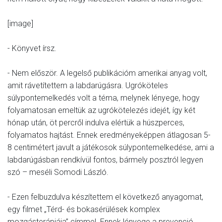
[image]
- Könyvet írsz.
- Nem először. A legelső publikációm amerikai anyag volt,
amit rávetítettem a labdarúgásra. Ugróköteles
súlypontemelkedés volt a téma, melynek lényege, hogy
folyamatosan emeltük az ugrókötelezés idejét, így két
hónap után, öt percről indulva elértük a húszperces,
folyamatos hajtást. Ennek eredményeképpen átlagosan 5-
8 centimétert javult a játékosok súlypontemelkedése, ami a
labdarúgásban rendkívül fontos, bármely posztról legyen
szó – meséli Somodi László.
- Ezen felbuzdulva készítettem el következő anyagomat,
egy filmet „Térd- és bokasérülések komplex
mozgásterápiája” címmel. Ennek lényege a prevenció,