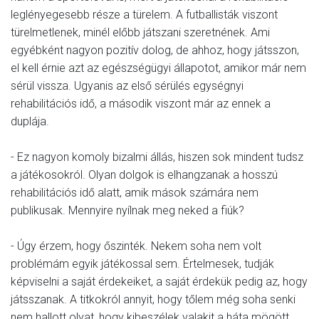
leglényegesebb része a türelem. A futballisták viszont
türelmetlenek, minél előbb játszani szeretnének. Ami
egyébként nagyon pozitív dolog, de ahhoz, hogy játsszon,
el kell érnie azt az egészségügyi állapotot, amikor már nem
sérül vissza. Ugyanis az első sérülés egységnyi
rehabilitációs idő, a második viszont már az ennek a
duplája.
- Ez nagyon komoly bizalmi állás, hiszen sok mindent tudsz
a játékosokról. Olyan dolgok is elhangzanak a hosszú
rehabilitációs idő alatt, amik mások számára nem
publikusak. Mennyire nyílnak meg neked a fiúk?
- Úgy érzem, hogy őszinték. Nekem soha nem volt
problémám egyik játékossal sem. Értelmesek, tudják
képviselni a saját érdekeiket, a saját érdekük pedig az, hogy
játsszanak. A titkokról annyit, hogy tőlem még soha senki
nem hallott olyat, hogy kibeszélek valakit a háta mögött.