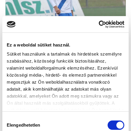
Ez a weboldal sütiket használ.
Sütiket használunk a tartalmak és hirdetések személyre
szabásához, közösségi funkciók biztosításához,
valamint weboldalforgalmunk elemzéséhez. Ezenkívül
közösségi média-, hirdető- és elemező partnereinkkel
megosztjuk az Ön weboldalhasználatra vonatkozó
VILLÁMGYORS FELÉPÜLÉS
adatait, akik kombinálhatják az adatokat más olyan
2015-04-10
adatokkal, amelyeket Ön adott meg számukra vagy az
Szerencsére a vártnál is jobb ütemben javul a tavaszi
Ön által használt más szolgáltatásokból gyűjtöttek. A
felkészülés idején, a Vasa...
weboldalon való böngészés folytatásával Ön hozzájárul a
sütik használatához.
Hozzájárulás
Elengedhetetlen
kiválasztása