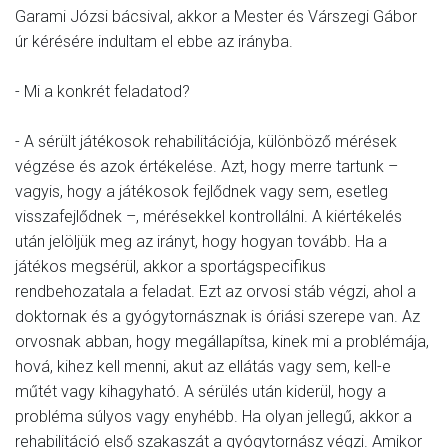
Garami Józsi bácsival, akkor a Mester és Várszegi Gábor
úr kérésére indultam el ebbe az irányba.
- Mi a konkrét feladatod?
- A sérült játékosok rehabilitációja, különböző mérések
végzése és azok értékelése. Azt, hogy merre tartunk –
vagyis, hogy a játékosok fejlődnek vagy sem, esetleg
visszafejlődnek –, mérésekkel kontrollálni. A kiértékelés
után jelöljük meg az irányt, hogy hogyan tovább. Ha a
játékos megsérül, akkor a sportágspecifikus
rendbehozatala a feladat. Ezt az orvosi stáb végzi, ahol a
doktornak és a gyógytornásznak is óriási szerepe van. Az
orvosnak abban, hogy megállapítsa, kinek mi a problémája,
hová, kihez kell menni, akut az ellátás vagy sem, kell-e
műtét vagy kihagyható. A sérülés után kiderül, hogy a
probléma súlyos vagy enyhébb. Ha olyan jellegű, akkor a
rehabilitáció első szakaszát a gyógytornász végzi. Amikor