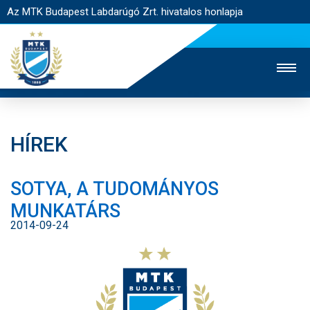
Az MTK Budapest Labdarúgó Zrt. hivatalos honlapja
HÍREK
MTK TV
UTÁNPÓTLÁS
NŐI SZAKÁG
SOTYA, A TUDOMÁNYOS
JEGYÉRTÉKESÍTÉS
WEBSHOP
STADION
MUNKATÁRS
EGYESÜLET
KAPCSOLAT
2014-09-24
NYITÓLAP
HÍREK
CSAPATOK