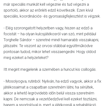
már speciális munkát kell végeznie és tud végezni a
sportoló, akkor az erőnléti edző következik. Ezen kívül
speciális, koordinációs- és gyorsaságfejlesztést is végzek.
- Elég szorongatott helyzetben vagy, hiszen az edző a
focistát – ha olyan kulcsjátékosról van szó, mint például
Torghelle Sándor – szeretné minél hamarabb visszakapni,
játszatni. Te viszont az orvosi stábbal együttműködve
pontosan tudod, mikor lehet visszaengedni. Hogy oldod
meg ezeket a helyzeteket?
Itt megint megjelenik a szemében a huncut kis csillogás.
- Mosolyogva, rutinból. Nyilván, ha edző vagyok, akkor a fix
játékosaimat a csapatban szeretném látni; ha sérültek,
akkor a lehető legrövidebb időn belül vissza szeretném
kapni. De nemcsak a vezetőedzővel kell ezeket tisztázni,
hanem a sportolóval is, mert a játékosnál a rehabilitáció