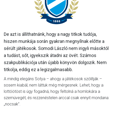
MÉRKŐZÉSEK
KLUB
GALÉRIA
De azt is állíthatnánk, hogy a nagy titkok tudója,
SZURKOLÓI ÉLMÉNYEK
hiszen munkája során gyakran megnyílnak előtte a
AKKREDITÁCIÓ
sérült játékosok. Somodi László nem irigyli másoktól
a tudást, sőt, igyekszik átadni az övét. Számos
szakpublikációja után újabb könyvön dolgozik. Nem
titkolja, eddig ez a legizgalmasabb.
A mindig elegáns Sotya – ahogy a játékosok szólítják –
sosem kiabál, nem láttuk még mérgesnek. Lehet, hogy a
lottóötöst is úgy fogadná, hogy feltolná a homlokára a
szemüvegét, és rezzenéstelen arccal csak ennyit mondana:
„nocsak”.