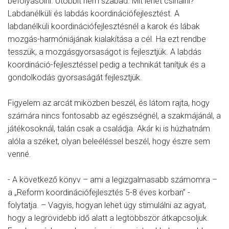
befolyásolni. Utóbbit nem szabad. Mit lehet csinálni?
Labdanélküli és labdás koordinációfejlesztést. A
labdanélküli koordinációfejlesztésnél a karok és lábak
mozgás-harmóniájának kialakítása a cél. Ha ezt rendbe
tesszük, a mozgásgyorsaságot is fejlesztjük. A labdás
koordináció-fejlesztéssel pedig a technikát tanítjuk és a
gondolkodás gyorsaságát fejlesztjük.
Figyelem az arcát miközben beszél, és látom rajta, hogy
számára nincs fontosabb az egészségnél, a szakmájánál, a
játékosoknál, talán csak a családja. Akár ki is húzhatnám
alóla a széket, olyan beleéléssel beszél, hogy észre sem
venné.
- A következő könyv – ami a legizgalmasabb számomra –
a „Reform koordinációfejlesztés 5-8 éves korban” -
folytatja. – Vagyis, hogyan lehet úgy stimulálni az agyat,
hogy a legrövidebb idő alatt a legtöbbször átkapcsoljuk.