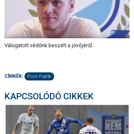
MÉRKŐZÉSEK
KLUB
GALÉRIA
Válogatott védőnk beszélt a jövőjéről.
SZURKOLÓI ÉLMÉNYEK
AKKREDITÁCIÓ
CÍMKÉK:
Poór Patrik
KAPCSOLÓDÓ CIKKEK