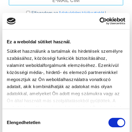
Elfogadom az
Adatvédelmi tájékoztatót
!
FELIRATKOZOM
Ez a weboldal sütiket használ.
SZPONZOROK
Sütiket használunk a tartalmak és hirdetések személyre
szabásához, közösségi funkciók biztosításához,
valamint weboldalforgalmunk elemzéséhez. Ezenkívül
közösségi média-, hirdető- és elemező partnereinkkel
megosztjuk az Ön weboldalhasználatra vonatkozó
adatait, akik kombinálhatják az adatokat más olyan
adatokkal, amelyeket Ön adott meg számukra vagy az
Ön által használt más szolgáltatásokból gyűjtöttek. A
weboldalon való böngészés folytatásával Ön hozzájárul a
sütik használatához.
Hozzájárulás
Elengedhetetlen
kiválasztása