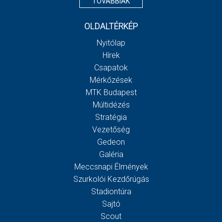
TOVÁBBIAK
OLDALTÉRKÉP
Nyitólap
Hírek
Csapatok
Mérkőzések
MTK Budapest
Múltidézés
Stratégia
Vezetőség
Gedeon
Galéria
Meccsnapi Élmények
Szurkolói Kezdőrúgás
Stadiontúra
Sajtó
Scout