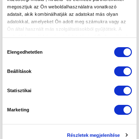
megosztjuk az Ön weboldalhasználatra vonatkozó
FELIRATKOZOM
adatait, akik kombinálhatják az adatokat más olyan
adatokkal, amelyeket Ön adott meg számukra vagy az
Ön által használt más szolgáltatásokból gyűjtöttek. A
SZPONZOROK
weboldalon való böngészés folytatásával Ön hozzájárul a
sütik használatához.
Hozzájárulás
Elengedhetetlen
kiválasztása
Beállítások
Statisztikai
Marketing
Részletek megjelenítése