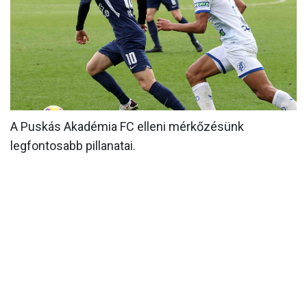
MÉRKŐZÉSEK
KLUB
GALÉRIA
SZURKOLÓI ÉLMÉNYEK
A Puskás Akadémia FC elleni mérkőzésünk
AKKREDITÁCIÓ
legfontosabb pillanatai.