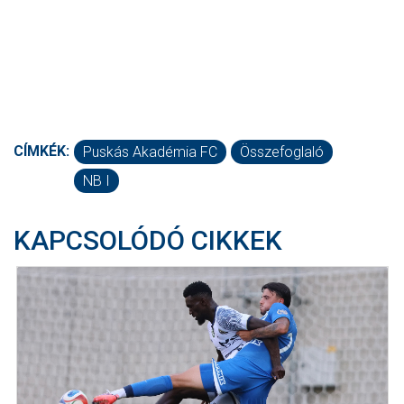
CÍMKÉK:
Puskás Akadémia FC
Összefoglaló
NB I
KAPCSOLÓDÓ CIKKEK