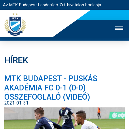
Az MTK Budapest Labdarúgó Zrt. hivatalos honlapja
HÍREK
MTK TV
UTÁNPÓTLÁS
NŐI SZAKÁG
MTK BUDAPEST - PUSKÁS
JEGYÉRTÉKESÍTÉS
WEBSHOP
STADION
AKADÉMIA FC 0-1 (0-0)
EGYESÜLET
KAPCSOLAT
ÖSSZEFOGLALÓ (VIDEÓ)
2021-01-31
NYITÓLAP
HÍREK
CSAPATOK