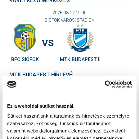
KÖVETKEZŐ MÉRKŐZÉS
2026-08-12 19:00
SIÓFOK VÁROSI STADION
VS
BFC SIÓFOK
MTK BUDAPEST II
MTK BUDAPEST HÍRLEVÉL
Ne maradjon le egy eseményről sem! Iratkozzon fel ingyenes
hírlevelünkre:
Ez a weboldal sütiket használ.
Sütiket használunk a tartalmak és hirdetések személyre
szabásához, közösségi funkciók biztosításához,
valamint weboldalforgalmunk elemzéséhez. Ezenkívül
Elfogadom az
Adatvédelmi tájékoztatót
!
közösségi média-, hirdető- és elemező partnereinkkel