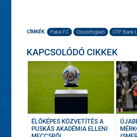
CÍMKÉK:
Paksi FC
Összefoglaló
OTP Bank L
KAPCSOLÓDÓ CIKKEK
ÉLŐKÉPES KÖZVETÍTÉS A
ÚJAB
PUSKÁS AKADÉMIA ELLENI
MÉRK
MECCSRŐL
ISME