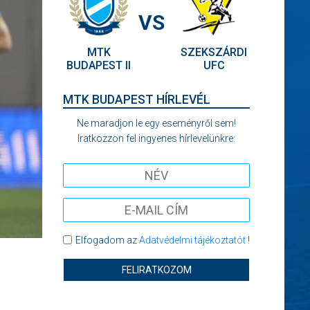
VS
MTK
SZEKSZÁRDI
BUDAPEST II
UFC
MTK BUDAPEST HÍRLEVÉL
Ne maradjon le egy eseményről sem!
Iratkozzon fel ingyenes hírlevelünkre:
Elfogadom az
Adatvédelmi tájékoztatót
!
FELIRATKOZOM