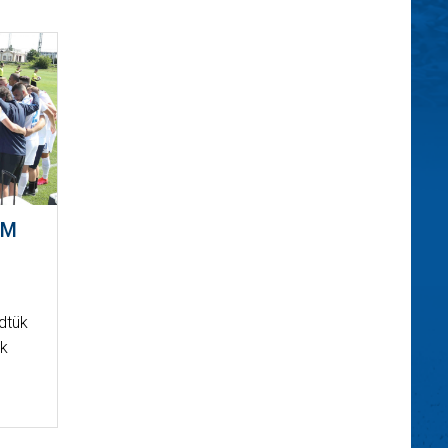
EM
dtük
ek