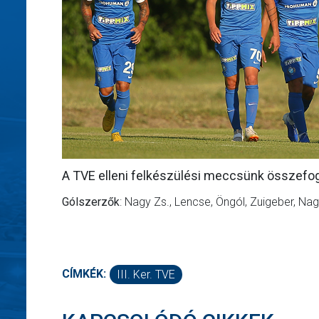
A TVE elleni felkészülési meccsünk összefogl
Gólszerzők
: Nagy Zs., Lencse, Öngól, Zuigeber, Na
CÍMKÉK:
III. Ker. TVE