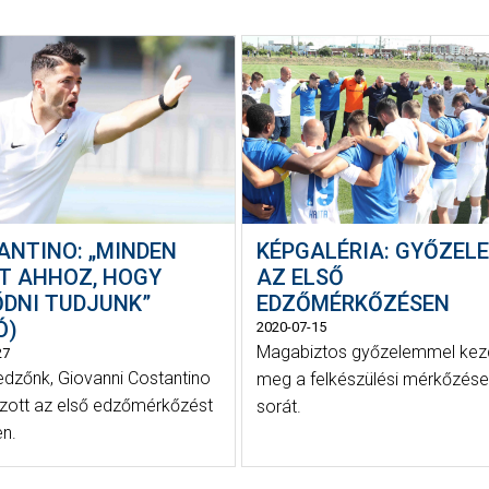
ANTINO: „MINDEN
KÉPGALÉRIA: GYŐZEL
T AHHOZ, HOGY
AZ ELSŐ
ŐDNI TUDJUNK”
EDZŐMÉRKŐZÉSEN
Ó)
2020-07-15
Magabiztos győzelemmel kez
27
dzőnk, Giovanni Costantino
meg a felkészülési mérkőzés
ozott az első edzőmérkőzést
sorát.
n.