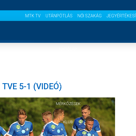
MTK TV
UTÁNPÓTLÁS
NŐI SZAKÁG
JEGYÉRTÉKES
NYITÓLAP
HÍREK
 TVE 5-1 (VIDEÓ)
CSAPATOK
MÉRKŐZÉSEK
KLUB