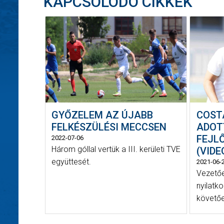
KAPCSOLÓDÓ CIKKEK
GYŐZELEM AZ ÚJABB
COST
FELKÉSZÜLÉSI MECCSEN
ADOT
FEJL
2022-07-06
Három góllal vertük a III. kerületi TVE
(VIDE
együttesét.
2021-06-
Vezetőe
nyilatk
követőe