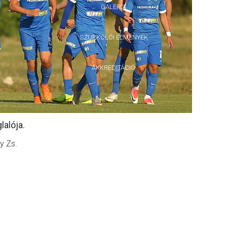
GALÉRIA
SZURKOLÓI ÉLMÉNYEK
AKKREDITÁCIÓ
alója.
gy Zs.