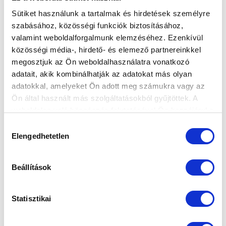
MTK BUDAPEST
PUSKÁS AKADÉMIA FC
Sütiket használunk a tartalmak és hirdetések személyre
szabásához, közösségi funkciók biztosításához,
MTK BUDAPEST HÍRLEVÉL
valamint weboldalforgalmunk elemzéséhez. Ezenkívül
közösségi média-, hirdető- és elemező partnereinkkel
Ne maradjon le egy eseményről sem! Iratkozzon fel ingyenes
megosztjuk az Ön weboldalhasználatra vonatkozó
hírlevelünkre:
adatait, akik kombinálhatják az adatokat más olyan
adatokkal, amelyeket Ön adott meg számukra vagy az
Ön által használt más szolgáltatásokból gyűjtöttek. A
weboldalon való böngészés folytatásával Ön hozzájárul a
sütik használatához.
Hozzájárulás
Elengedhetetlen
kiválasztása
Elfogadom az
Adatvédelmi tájékoztatót
!
FELIRATKOZOM
Beállítások
Statisztikai
SZPONZOROK