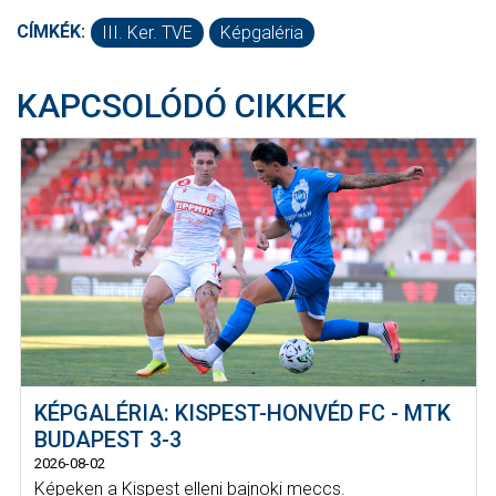
CÍMKÉK:
III. Ker. TVE
Képgaléria
KAPCSOLÓDÓ CIKKEK
KÉPGALÉRIA: KISPEST-HONVÉD FC - MTK
BUDAPEST 3-3
2026-08-02
Képeken a Kispest elleni bajnoki meccs.