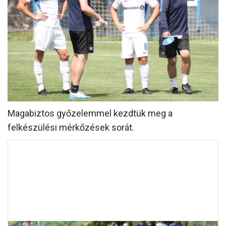
MÉRKŐZÉSEK
KLUB
GALÉRIA
SZURKOLÓI ÉLMÉNYEK
AKKREDITÁCIÓ
Magabiztos győzelemmel kezdtük meg a
felkészülési mérkőzések sorát.
Az edzőtáborba való indulás előtt csapatunk lejátszotta
első edzőmérkőzését, a III. Ker. TVE ellen. A mérkőzésen
ötször találtunk a kapuba: Myke nyitotta a sort, majd
Prosser és Lencse is 2-2 alkalommal talált a kapuba.
Ellenfelünknél Remili volt eredményes.