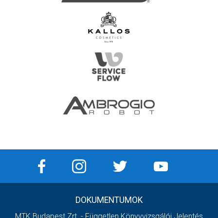
DOKUMENTUMOK
MTK Budapest Zrt. - Független Könyvvizsgálói Jelentés