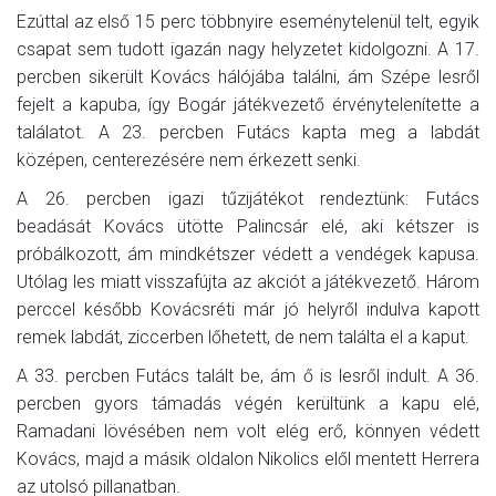
Ezúttal az első 15 perc többnyire eseménytelenül telt, egyik
csapat sem tudott igazán nagy helyzetet kidolgozni. A 17.
percben sikerült Kovács hálójába találni, ám Szépe lesről
fejelt a kapuba, így Bogár játékvezető érvénytelenítette a
találatot. A 23. percben Futács kapta meg a labdát
középen, centerezésére nem érkezett senki.
A 26. percben igazi tűzijátékot rendeztünk: Futács
beadását Kovács ütötte Palincsár elé, aki kétszer is
próbálkozott, ám mindkétszer védett a vendégek kapusa.
Utólag les miatt visszafújta az akciót a játékvezető. Három
perccel később Kovácsréti már jó helyről indulva kapott
remek labdát, ziccerben lőhetett, de nem találta el a kaput.
A 33. percben Futács talált be, ám ő is lesről indult. A 36.
percben gyors támadás végén kerültünk a kapu elé,
Ramadani lövésében nem volt elég erő, könnyen védett
Kovács, majd a másik oldalon Nikolics elől mentett Herrera
az utolsó pillanatban.