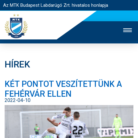
Az MTK Budapest Labdarúgó Zrt. hivatalos honlapja
HÍREK
MTK TV
UTÁNPÓTLÁS
NŐI SZAKÁG
KÉT PONTOT VESZÍTETTÜNK A
JEGYÉRTÉKESÍTÉS
WEBSHOP
STADION
FEHÉRVÁR ELLEN
EGYESÜLET
KAPCSOLAT
2022-04-10
NYITÓLAP
HÍREK
CSAPATOK