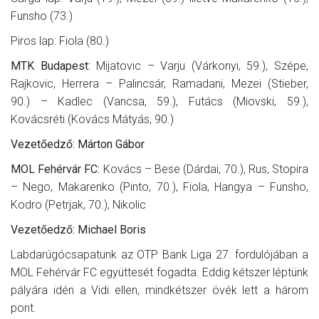
Funsho (73.)
Piros lap: Fiola (80.)
MTK Budapest:
Mijatovic – Varju (Várkonyi, 59.), Szépe,
Rajkovic, Herrera – Palincsár, Ramadani, Mezei (Stieber,
90.) – Kadlec (Vancsa, 59.), Futács (Miovski, 59.),
Kovácsréti (Kovács Mátyás, 90.)
Vezetőedző: Márton Gábor
MOL Fehérvár FC:
Kovács – Bese (Dárdai, 70.), Rus, Stopira
– Nego, Makarenko (Pinto, 70.), Fiola, Hangya – Funsho,
Kodro (Petrjak, 70.), Nikolic
Vezetőedző: Michael Boris
Labdarúgócsapatunk az OTP Bank Liga 27. fordulójában a
MOL Fehérvár FC együttesét fogadta. Eddig kétszer léptünk
pályára idén a Vidi ellen, mindkétszer övék lett a három
pont.