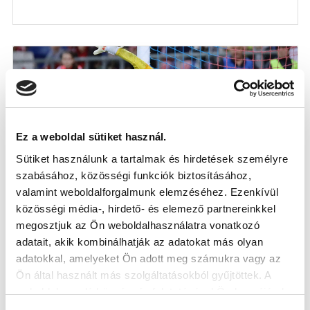
Ez a weboldal sütiket használ.
Sütiket használunk a tartalmak és hirdetések személyre
szabásához, közösségi funkciók biztosításához,
valamint weboldalforgalmunk elemzéséhez. Ezenkívül
közösségi média-, hirdető- és elemező partnereinkkel
KÉPGALÉRIA: FEHÉRVÁR FC - MTK
megosztjuk az Ön weboldalhasználatra vonatkozó
BUDAPEST 4-0
adatait, akik kombinálhatják az adatokat más olyan
2024-05-04
adatokkal, amelyeket Ön adott meg számukra vagy az
Képekben a Fehérvár elleni összecsapás.
Ön által használt más szolgáltatásokból gyűjtöttek. A
weboldalon való böngészés folytatásával Ön hozzájárul a
sütik használatához.