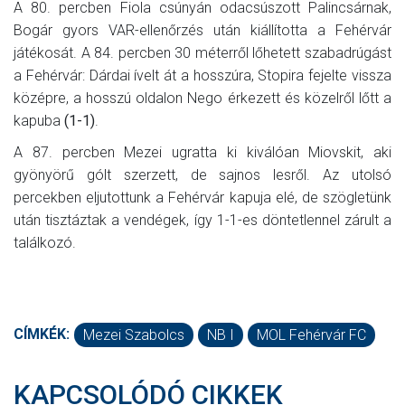
A 80. percben Fiola csúnyán odacsúszott Palincsárnak,
Bogár gyors VAR-ellenőrzés után kiállította a Fehérvár
játékosát. A 84. percben 30 méterről lőhetett szabadrúgást
a Fehérvár: Dárdai ívelt át a hosszúra, Stopira fejelte vissza
középre, a hosszú oldalon Nego érkezett és közelről lőtt a
kapuba
(1-1)
.
A 87. percben Mezei ugratta ki kiválóan Miovskit, aki
gyönyörű gólt szerzett, de sajnos lesről. Az utolsó
percekben eljutottunk a Fehérvár kapuja elé, de szögletünk
után tisztáztak a vendégek, így 1-1-es döntetlennel zárult a
találkozó.
CÍMKÉK:
Mezei Szabolcs
NB I
MOL Fehérvár FC
KAPCSOLÓDÓ CIKKEK