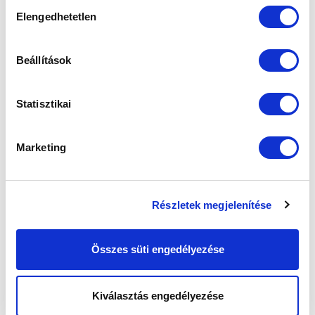
Hozzájárulás
Elengedhetetlen
kiválasztása
Beállítások
Statisztikai
KÖVETKEZŐ MÉRKŐZÉS
2026-08-09 17:30
Marketing
SÁNDOR KÁROLY LABDARÚGÓ AKADÉMIA
VS
Részletek megjelenítése
MTK BUDAPEST II
SZEKSZÁRDI UFC
Összes süti engedélyezése
MTK BUDAPEST HÍRLEVÉL
Kiválasztás engedélyezése
Ne maradjon le egy eseményről sem! Iratkozzon fel ingyenes