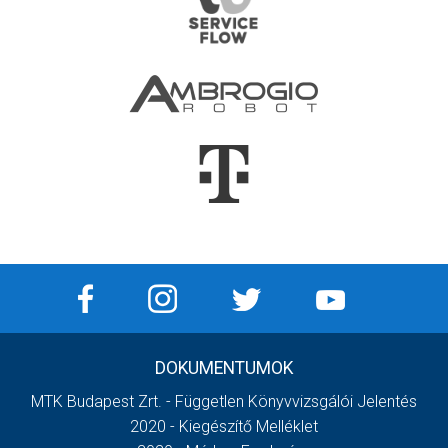
DOKUMENTUMOK
MTK Budapest Zrt. - Független Könyvvizsgálói Jelentés
2020 - Kiegészítő Melléklet