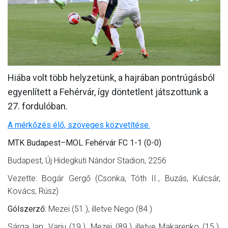
MÉRKŐZÉSEK
KLUB
GALÉRIA
SZURKOLÓI ÉLMÉNYEK
Hiába volt több helyzetünk, a hajrában pontrúgásból
egyenlített a Fehérvár, így döntetlent játszottunk a
AKKREDITÁCIÓ
27. fordulóban.
A mérkőzés élő, szöveges közvetítése.
MTK Budapest–MOL Fehérvár FC 1-1 (0-0)
Budapest, Új Hidegkuti Nándor Stadion, 2256
Vezette: Bogár Gergő (Csonka, Tóth II., Buzás, Kulcsár,
Kovács, Rúsz)
Gólszerző:
Mezei (51.), illetve Nego (84.)
Sárga lap: Varju (19.), Mezei (89.) illetve Makarenko (15.),