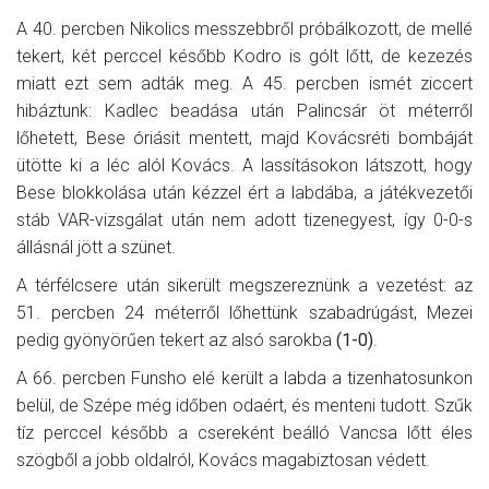
A 40. percben Nikolics messzebbről próbálkozott, de mellé
tekert, két perccel később Kodro is gólt lőtt, de kezezés
miatt ezt sem adták meg. A 45. percben ismét ziccert
hibáztunk: Kadlec beadása után Palincsár öt méterről
lőhetett, Bese óriásit mentett, majd Kovácsréti bombáját
ütötte ki a léc alól Kovács. A lassításokon látszott, hogy
Bese blokkolása után kézzel ért a labdába, a játékvezetői
stáb VAR-vizsgálat után nem adott tizenegyest, így 0-0-s
állásnál jött a szünet.
A térfélcsere után sikerült megszereznünk a vezetést: az
51. percben 24 méterről lőhettünk szabadrúgást, Mezei
pedig gyönyörűen tekert az alsó sarokba
(1-0)
.
A 66. percben Funsho elé került a labda a tizenhatosunkon
belül, de Szépe még időben odaért, és menteni tudott. Szűk
tíz perccel később a csereként beálló Vancsa lőtt éles
szögből a jobb oldalról, Kovács magabiztosan védett.