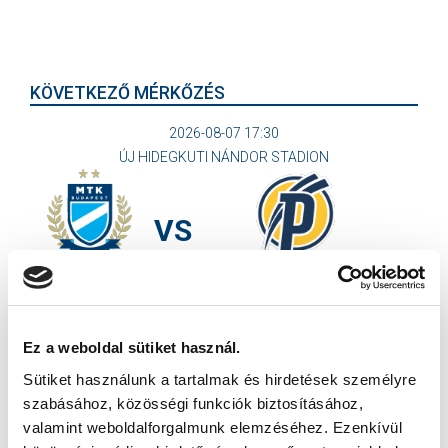
KÖVETKEZŐ MÉRKŐZÉS
2026-08-07 17:30
ÚJ HIDEGKUTI NÁNDOR STADION
VS
MTK BUDAPEST
PUSKÁS AKADÉMIA FC
MTK BUDAPEST HÍRLEVÉL
Ez a weboldal sütiket használ.
Ne maradjon le egy eseményről sem! Iratkozzon fel ingyenes
Sütiket használunk a tartalmak és hirdetések személyre
hírlevelünkre:
szabásához, közösségi funkciók biztosításához,
valamint weboldalforgalmunk elemzéséhez. Ezenkívül