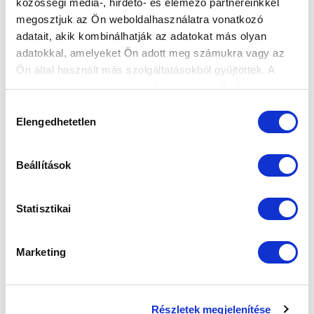
közösségi média-, hirdető- és elemező partnereinkkel
megosztjuk az Ön weboldalhasználatra vonatkozó
adatait, akik kombinálhatják az adatokat más olyan
adatokkal, amelyeket Ön adott meg számukra vagy az
Elfogadom az
Adatvédelmi tájékoztatót
!
Ön által használt más szolgáltatásokból gyűjtöttek. A
weboldalon való böngészés folytatásával Ön hozzájárul a
FELIRATKOZOM
sütik használatához.
Hozzájárulás
Elengedhetetlen
kiválasztása
SZPONZOROK
Beállítások
Statisztikai
Marketing
Részletek megjelenítése