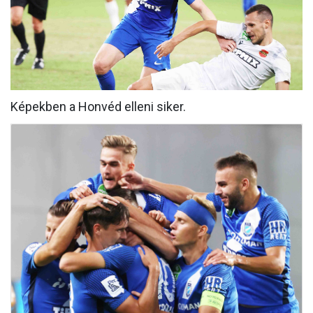
MÉRKŐZÉSEK
KLUB
GALÉRIA
SZURKOLÓI ÉLMÉNYEK
Képekben a Honvéd elleni siker.
AKKREDITÁCIÓ