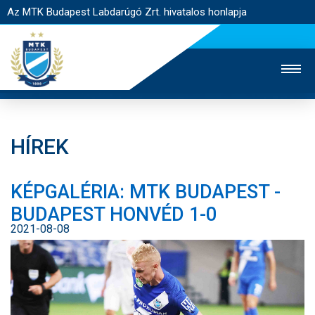
Az MTK Budapest Labdarúgó Zrt. hivatalos honlapja
HÍREK
MTK TV
UTÁNPÓTLÁS
NŐI SZAKÁG
KÉPGALÉRIA: MTK BUDAPEST -
JEGYÉRTÉKESÍTÉS
WEBSHOP
STADION
BUDAPEST HONVÉD 1-0
EGYESÜLET
KAPCSOLAT
2021-08-08
NYITÓLAP
HÍREK
CSAPATOK