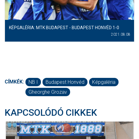
KÉPGALÉRIA: MTK BUDAPEST - BUDAPEST HONVÉD 1-0
2021.08.08
CÍMKÉK:
NB I
Budapest Honvéd
Képgaléria
Gheorghe Grozav
KAPCSOLÓDÓ CIKKEK