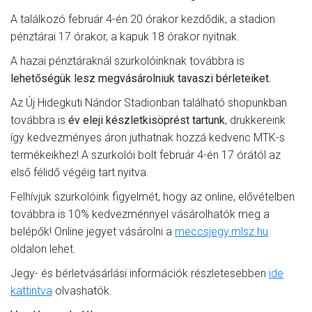
A találkozó február 4-én 20 órakor kezdődik, a stadion
pénztárai 17 órakor, a kapuk 18 órakor nyitnak.
A hazai pénztáraknál szurkolóinknak továbbra is
lehetőségük lesz megvásárolniuk tavaszi bérleteiket.
Az Új Hidegkuti Nándor Stadionban található shopunkban
továbbra is
év eleji készletkisöprést tartunk
, drukkereink
így kedvezményes áron juthatnak hozzá kedvenc MTK-s
termékeikhez! A szurkolói bolt február 4-én 17 órától az
első félidő végéig tart nyitva.
Felhívjuk szurkolóink figyelmét, hogy az online, elővételben
továbbra is 10% kedvezménnyel vásárolhatók meg a
belépők! Online jegyet vásárolni a
meccsjegy.mlsz.hu
oldalon lehet.
Jegy- és bérletvásárlási információk részletesebben
ide
kattintva
olvashatók.