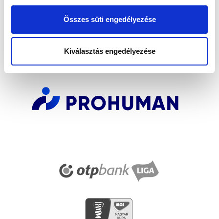
FELIRATKOZOM
Összes süti engedélyezése
SZPONZOROK
Kiválasztás engedélyezése