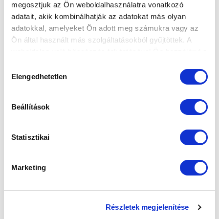
megosztjuk az Ön weboldalhasználatra vonatkozó
2026-08-09 17:30
adatait, akik kombinálhatják az adatokat más olyan
SÁNDOR KÁROLY LABDARÚGÓ AKADÉMIA
adatokkal, amelyeket Ön adott meg számukra vagy az
Ön által használt más szolgáltatásokból gyűjtöttek. A
weboldalon való böngészés folytatásával Ön hozzájárul a
VS
sütik használatához.
Hozzájárulás
Elengedhetetlen
kiválasztása
MTK BUDAPEST II
SZEKSZÁRDI UFC
MTK BUDAPEST HÍRLEVÉL
Beállítások
Ne maradjon le egy eseményről sem! Iratkozzon fel ingyenes
hírlevelünkre:
Statisztikai
Marketing
Elfogadom az
Adatvédelmi tájékoztatót
!
Részletek megjelenítése