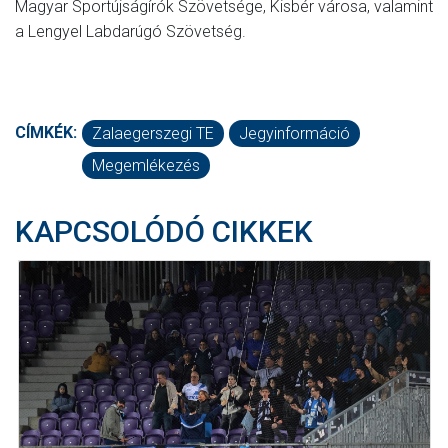
Magyar Sportújságírók Szövetsége, Kisbér városa, valamint
a Lengyel Labdarúgó Szövetség.
CÍMKÉK:
Zalaegerszegi TE
Jegyinformáció
Megemlékezés
KAPCSOLÓDÓ CIKKEK