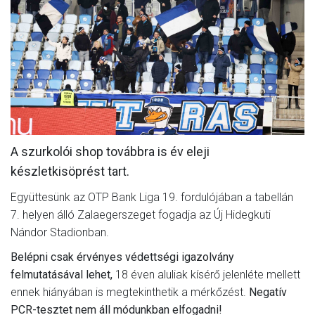
MÉRKŐZÉSEK
KLUB
GALÉRIA
SZURKOLÓI ÉLMÉNYEK
AKKREDITÁCIÓ
A szurkolói shop továbbra is év eleji
készletkisöprést tart.
Együttesünk az OTP Bank Liga 19. fordulójában a tabellán
7. helyen álló Zalaegerszeget fogadja az Új Hidegkuti
Nándor Stadionban.
Belépni csak érvényes védettségi igazolvány
felmutatásával lehet,
18 éven aluliak kísérő jelenléte mellett
ennek hiányában is megtekinthetik a mérkőzést.
Negatív
PCR-tesztet nem áll módunkban elfogadni!