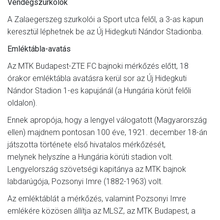
Vendégszurkolók
A Zalaegerszeg szurkolói a Sport utca felől, a 3-as kapun
keresztül léphetnek be az Új Hidegkuti Nándor Stadionba.
Emléktábla-avatás
Az MTK Budapest-ZTE FC bajnoki mérkőzés előtt, 18
órakor emléktábla avatásra kerül sor az Új Hidegkuti
Nándor Stadion 1-es kapujánál (a Hungária körút felőli
oldalon).
Ennek apropója, hogy a lengyel válogatott (Magyarország
ellen) majdnem pontosan 100 éve, 1921. december 18-án
játszotta története első hivatalos mérkőzését,
melynek helyszíne a Hungária körúti stadion volt.
Lengyelország szövetségi kapitánya az MTK bajnok
labdarúgója, Pozsonyi Imre (1882-1963) volt.
Az emléktáblát a mérkőzés, valamint Pozsonyi Imre
emlékére közösen állítja az MLSZ, az MTK Budapest, a