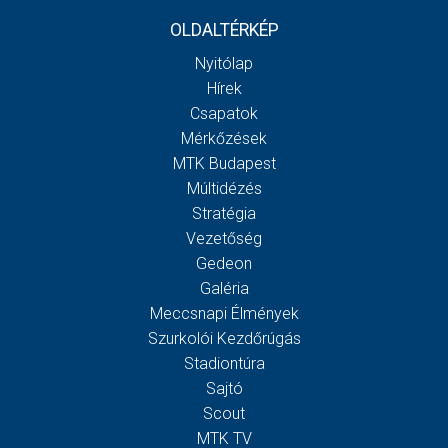
OLDALTÉRKÉP
Nyitólap
Hírek
Csapatok
Mérkőzések
MTK Budapest
Múltidézés
Stratégia
Vezetőség
Gedeon
Galéria
Meccsnapi Élmények
Szurkolói Kezdőrúgás
Stadiontúra
Sajtó
Scout
MTK TV