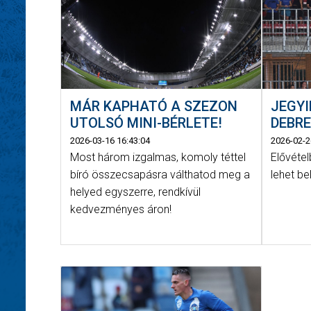
MÁR KAPHATÓ A SZEZON
JEGY
UTOLSÓ MINI-BÉRLETE!
DEBRE
2026-03-16 16:43:04
2026-02-2
Most három izgalmas, komoly téttel
Elővétel
bíró összecsapásra válthatod meg a
lehet be
helyed egyszerre, rendkívül
kedvezményes áron!