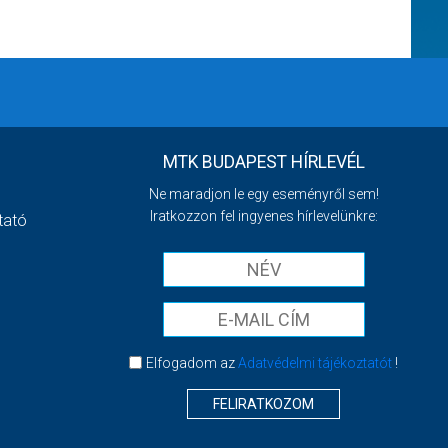
MTK BUDAPEST HÍRLEVÉL
Ne maradjon le egy eseményről sem!
Iratkozzon fel ingyenes hírlevelünkre:
tató
Elfogadom az
Adatvédelmi tájékoztatót
!
FELIRATKOZOM