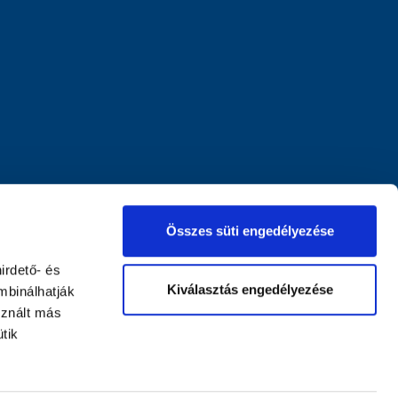
Összes süti engedélyezése
irdető- és
Kiválasztás engedélyezése
mbinálhatják
sznált más
tik