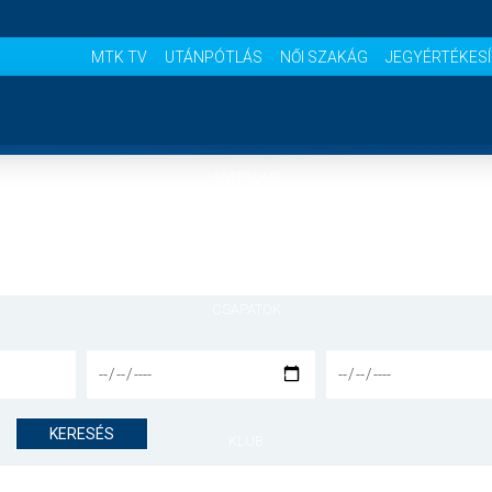
MTK TV
UTÁNPÓTLÁS
NŐI SZAKÁG
JEGYÉRTÉKES
NYITÓLAP
HÍREK
CSAPATOK
MÉRKŐZÉSEK
KERESÉS
KLUB