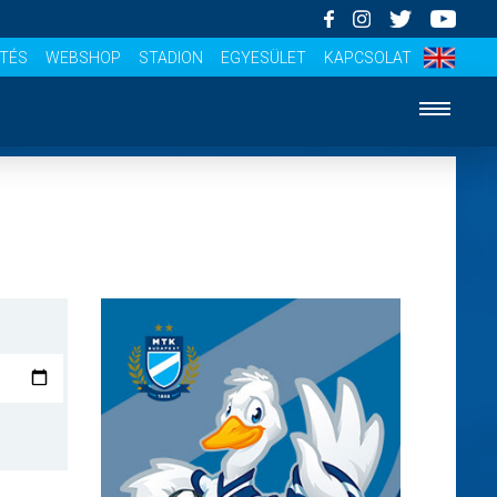
ÍTÉS
WEBSHOP
STADION
EGYESÜLET
KAPCSOLAT