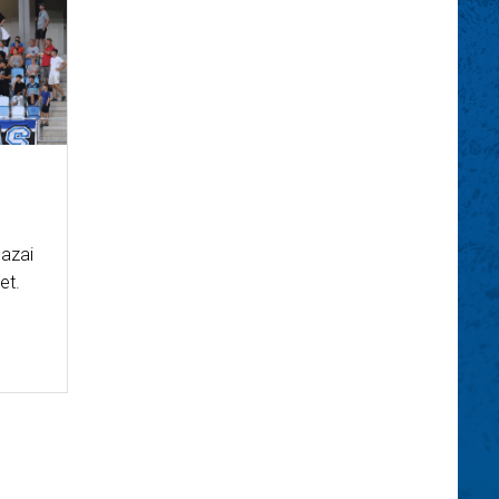
hazai
et.