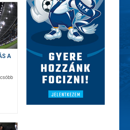
ÁS A
olcsóbb