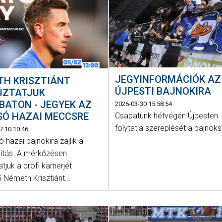
JEGYINFORMÁCIÓK AZ
TH KRISZTIÁNT
ÚJPESTI BAJNOKIRA
ÚZTATJUK
BATON - JEGYEK AZ
2026-03-30 15:58:54
SÓ HAZAI MECCSRE
Csapatunk hétvégén Újpesten
folytatja szereplését a bajnok
7 10:10:46
ó hazai bajnokira zajlik a
sítás. A mérkőzésen
tjuk a profi karrierjét
 Németh Krisztiánt...