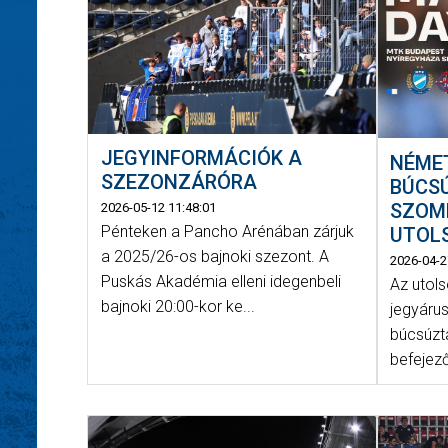
JEGYINFORMÁCIÓK A
NÉME
SZEZONZÁRÓRA
BÚCS
SZOM
2026-05-12 11:48:01
Pénteken a Pancho Arénában zárjuk
UTOL
a 2025/26-os bajnoki szezont. A
2026-04-2
Puskás Akadémia elleni idegenbeli
Az utols
bajnoki 20:00-kor ke...
jegyáru
búcsúzta
befejező