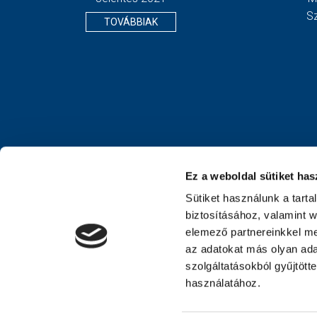
S
TOVÁBBIAK
Ez a weboldal sütiket has
Sütiket használunk a tart
biztosításához, valamint 
elemező partnereinkkel me
az adatokat más olyan ad
szolgáltatásokból gyűjtött
használatához.