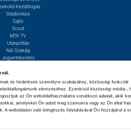
zurkolói Kezdőrúgás
Stadiontúra
Sajtó
Scout
MTK TV
Utánpótlás
Női Szakág
Jegyértékesítés
Webshop
Stadion
znál.
Egyesület
almak és hirdetések személyre szabásához, közösségi funkciók
Kapcsolat
weboldalforgalmunk elemzéséhez. Ezenkívül közösségi média-, h
gosztjuk az Ön weboldalhasználatra vonatkozó adatait, akik ko
atokkal, amelyeket Ön adott meg számukra vagy az Ön által ha
ek. A weboldalon való böngészés folytatásával Ön hozzájárul a sü