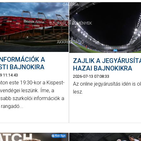
GALÉRIA
SZURKOLÓI ÉLMÉNYEK
AKKREDITÁCIÓ
INFORMÁCIÓK A
ZAJLIK A JEGYÁRUSÍT
STI BAJNOKIRA
HAZAI BAJNOKIKRA
9 11:14:43
2026-07-13 07:08:33
on este 19:30-kor a Kispest-
Az online jegyárusítás idén is 
vendégei leszünk. Íme, a
lesz.
osabb szurkolói információk a
 rangadó...