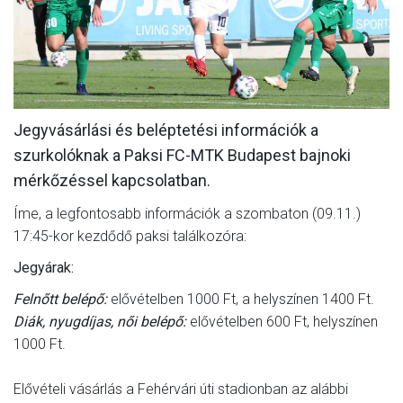
MÉRKŐZÉSEK
KLUB
GALÉRIA
Jegyvásárlási és beléptetési információk a
SZURKOLÓI ÉLMÉNYEK
szurkolóknak a Paksi FC-MTK Budapest bajnoki
AKKREDITÁCIÓ
mérkőzéssel kapcsolatban.
Íme, a legfontosabb információk a szombaton (09.11.)
17:45-kor kezdődő paksi találkozóra:
Jegyárak:
Felnőtt belépő:
elővételben 1000 Ft, a helyszínen 1400 Ft.
Diák, nyugdíjas, női belépő:
elővételben 600 Ft, helyszínen
1000 Ft.
Elővételi vásárlás a Fehérvári úti stadionban az alábbi