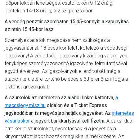
időpontokban lehetséges: csütörtökön 9-12 óráig,
pénteken 14-18 óráig, a 2.sz. pénztárban.
A vendég pénztár szombaton 15:45-kor nyit, a kapunyitás
szintén 15:45-kor lesz.
Személyes adatok megadása nem szükséges a
jegyvásárlásnál. 18 éves kor felett kötelező a védettségi
igazolvány! A védettségi igazolvány kizárólag valamilyen
fényképes személyazonosító igazolvány felmutatásával
együtt érvényes. Az igazolványok ellenőrzését még a
stadion területére történő belépés előtt ellenőrizni fogja a
biztonsági szolgálat.
A szurkolók az interneten az alábbi linkre kattintva,
a
meccsjegy.mlsz.hu
oldalon és a Ticket Express
jegyirodáiban is megvásárolhatják a jegyeiket. Az
internetes
vásárláskor
a jegyért bankkártyával kell fizetni.
A paksi klub
arra kéri a szurkolókat, nyomtassák ki a jegyet és a
kinyomtatott lapot hozzák magukkal a mérkőzésre. Az