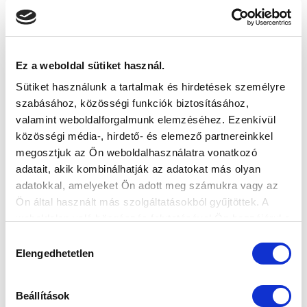
SÁNDOR KÁROLY LABDARÚGÓ AKADÉMIA
VS
Ez a weboldal sütiket használ.
Sütiket használunk a tartalmak és hirdetések személyre
MTK BUDAPEST II
SZEKSZÁRDI UFC
szabásához, közösségi funkciók biztosításához,
valamint weboldalforgalmunk elemzéséhez. Ezenkívül
MTK BUDAPEST HÍRLEVÉL
közösségi média-, hirdető- és elemező partnereinkkel
megosztjuk az Ön weboldalhasználatra vonatkozó
Ne maradjon le egy eseményről sem! Iratkozzon fel ingyenes
adatait, akik kombinálhatják az adatokat más olyan
hírlevelünkre:
adatokkal, amelyeket Ön adott meg számukra vagy az
Ön által használt más szolgáltatásokból gyűjtöttek. A
weboldalon való böngészés folytatásával Ön hozzájárul a
sütik használatához.
Hozzájárulás
Elengedhetetlen
kiválasztása
Elfogadom az
Adatvédelmi tájékoztatót
!
Beállítások
FELIRATKOZOM