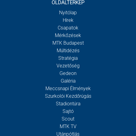
OLDALTÉRKÉP
Nyitólap
Hírek
Csapatok
Mérkőzések
MTK Budapest
Múltidézés
Stratégia
Vezetőség
Gedeon
Galéria
Meccsnapi Élmények
Szurkolói Kezdőrúgás
Stadiontúra
Sajtó
Scout
MTK TV
Utánpótlás