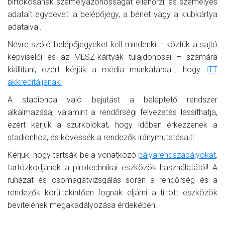
birtokosának személyazonosságát ellenőrzi, és személyes
adatait egybeveti a belépőjegy, a bérlet vagy a klubkártya
adataival.
Névre szóló belépőjegyeket kell mindenki – köztük a sajtó
képviselői és az MLSZ-kártyák tulajdonosai – számára
kiállítani, ezért kérjük a média munkatársait, hogy
ITT
akkreditáljanak!
A stadionba való bejutást a beléptető rendszer
alkalmazása, valamint a rendőrségi felvezetés lassíthatja,
ezért kérjük a szurkolókat, hogy időben érkezzenek a
stadionhoz, és kövessék a rendezők iránymutatásait!
Kérjük, hogy tartsák be a vonatkozó
pályarendszabályokat
,
tartózkodjanak a pirotechnikai eszközök használatától! A
ruházat és csomagátvizsgálás során a rendőrség és a
rendezők körültekintően fognak eljárni a tiltott eszközök
bevitelének megakadályozása érdekében.