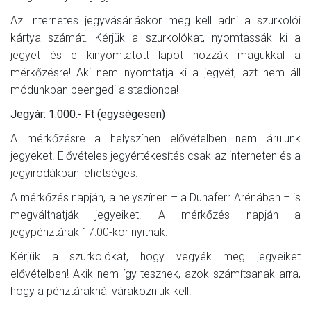
Az Internetes jegyvásárláskor meg kell adni a szurkolói
kártya számát. Kérjük a szurkolókat, nyomtassák ki a
jegyet és e kinyomtatott lapot hozzák magukkal a
mérkőzésre! Aki nem nyomtatja ki a jegyét, azt nem áll
módunkban beengedi a stadionba!
Jegyár: 1.000.- Ft (egységesen)
A mérkőzésre a helyszínen elővételben nem árulunk
jegyeket. Elővételes jegyértékesítés csak az interneten és a
jegyirodákban lehetséges.
A mérkőzés napján, a helyszínen – a Dunaferr Arénában – is
megválthatják jegyeiket. A mérkőzés napján a
jegypénztárak 17:00-kor nyitnak.
Kérjük a szurkolókat, hogy vegyék meg jegyeiket
elővételben! Akik nem így tesznek, azok számítsanak arra,
hogy a pénztáraknál várakozniuk kell!