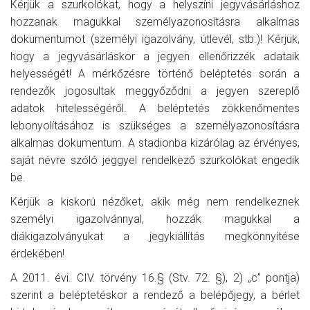
Kérjük a szurkolókat, hogy a helyszíni jegyvásárláshoz
hozzanak magukkal személyazonosításra alkalmas
dokumentumot (személyi igazolvány, útlevél, stb.)! Kérjük,
hogy a jegyvásárláskor a jegyen ellenőrizzék adataik
helyességét! A mérkőzésre történő beléptetés során a
rendezők jogosultak meggyőződni a jegyen szereplő
adatok hitelességéről. A beléptetés zökkenőmentes
lebonyolításához is szükséges a személyazonosításra
alkalmas dokumentum. A stadionba kizárólag az érvényes,
saját névre szóló jeggyel rendelkező szurkolókat engedik
be.
Kérjük a kiskorú nézőket, akik még nem rendelkeznek
személyi igazolvánnyal, hozzák magukkal a
diákigazolványukat a jegykiállítás megkönnyítése
érdekében!
A 2011. évi. CIV. törvény 16.§ (Stv. 72. §), 2) „c” pontja)
szerint a beléptetéskor a rendező a belépőjegy, a bérlet