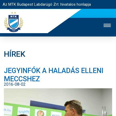
Az MTK Budapest Labdarúgó Zrt. hivatalos honlapja
HÍREK
MTK TV
UTÁNPÓTLÁS
NŐI SZAKÁG
JEGYINFÓK A HALADÁS ELLENI
JEGYÉRTÉKESÍTÉS
WEBSHOP
STADION
MECCSHEZ
EGYESÜLET
KAPCSOLAT
2016-08-02
NYITÓLAP
HÍREK
CSAPATOK