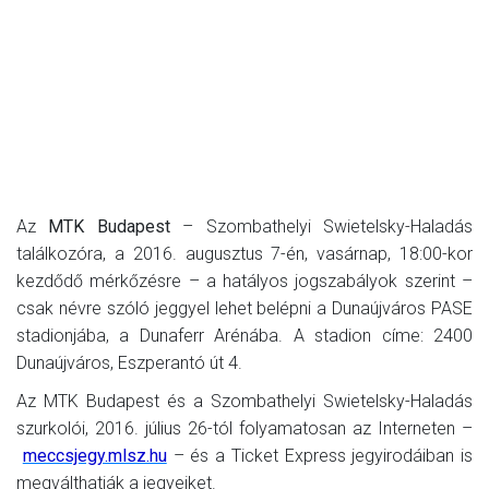
Az
MTK Budapest
– Szombathelyi Swietelsky-Haladás
találkozóra, a 2016. augusztus 7-én, vasárnap, 18:00-kor
kezdődő mérkőzésre – a hatályos jogszabályok szerint –
csak névre szóló jeggyel lehet belépni a Dunaújváros PASE
stadionjába, a Dunaferr Arénába. A stadion címe: 2400
Dunaújváros, Eszperantó út 4.
Az MTK Budapest és a Szombathelyi Swietelsky-Haladás
szurkolói, 2016. július 26-tól folyamatosan az Interneten –
meccsjegy.mlsz.hu
– és a Ticket Express jegyirodáiban is
megválthatják a jegyeiket.