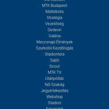
MTK Budapest
Múltidézés
Stratégia
Vezetőség
Gedeon
Galéria
Meccsnapi Élmények
Szurkolói Kezdőrúgás
Stadiontúra
Sajtó
Scout
MTK TV
Utánpótlás
Női Szakág
Jegyértékesítés
Webshop
Stadion
Egyesület