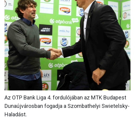
MÉRKŐZÉSEK
KLUB
GALÉRIA
SZURKOLÓI ÉLMÉNYEK
AKKREDITÁCIÓ
Az OTP Bank Liga 4. fordulójában az MTK Budapest
Dunaújvárosban fogadja a Szombathelyi Swietelsky-
Haladást.