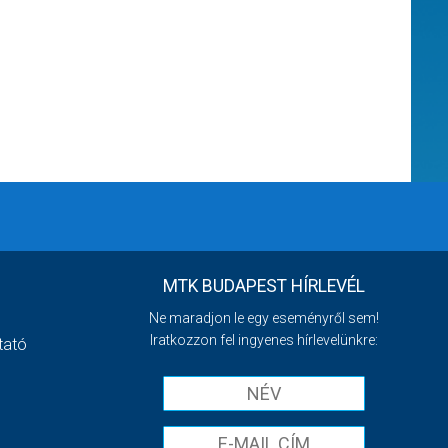
MTK BUDAPEST HÍRLEVÉL
Ne maradjon le egy eseményről sem!
Iratkozzon fel ingyenes hírlevelünkre:
tató