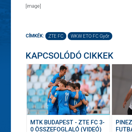
[image]
CÍMKÉK:
ZTE FC
WKW ETO FC Győr
KAPCSOLÓDÓ CIKKEK
MTK BUDAPEST - ZTE FC 3-
PINEZ
0 ÖSSZEFOGLALÓ (VIDEÓ)
FUTB