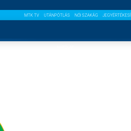
MTK TV
UTÁNPÓTLÁS
NŐI SZAKÁG
JEGYÉRTÉKES
NYITÓLAP
HÍREK
CSAPATOK
MÉRKŐZÉSEK
KLUB