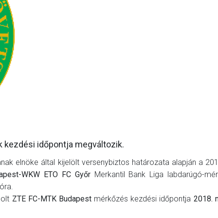
GALÉRIA
SZURKOLÓI ÉLMÉNYEK
AKKREDITÁCIÓ
k kezdési időpontja megváltozik.
k elnöke által kijelölt versenybiztos határozata alapján a 20
apest-WKW ETO FC Győr
Merkantil Bank Liga labdarúgó-mér
óra.
solt
ZTE FC-MTK Budapest
mérkőzés kezdési időpontja
2018. 