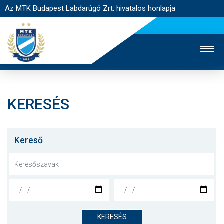
Az MTK Budapest Labdarúgó Zrt. hivatalos honlapja
KERESÉS
MTK TV
UTÁNPÓTLÁS
NŐI SZAKÁG
JEGYÉRTÉKESÍTÉS
WEBSHOP
STADION
Kereső
EGYESÜLET
KAPCSOLAT
NYITÓLAP
HÍREK
KERESÉS
CSAPATOK