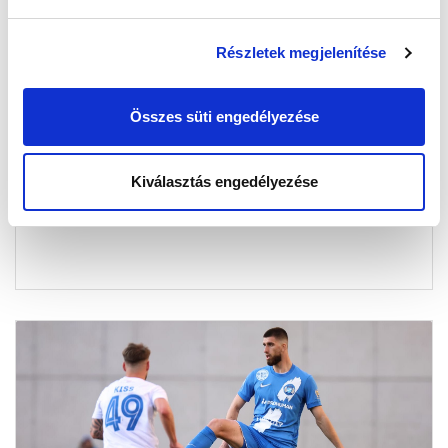
Részletek megjelenítése
GYŐZELEM A PÁLYÁN, ÉLMÉNY EGY
ÉLETRE (VIDEÓ)
Összes süti engedélyezése
2026-04-14 09:41:39
A szombati ZTE FC elleni bajnoki találkozónkat az
Kiválasztás engedélyezése
április 2-i Autizmus Világnapja alkalmából szervezett
programsorozat j...