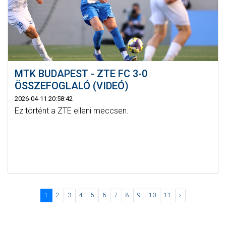
MTK BUDAPEST - ZTE FC 3-0
ÖSSZEFOGLALÓ (VIDEÓ)
2026-04-11 20:58:42
Ez történt a ZTE elleni meccsen.
1
2
3
4
5
6
7
8
9
10
11
›