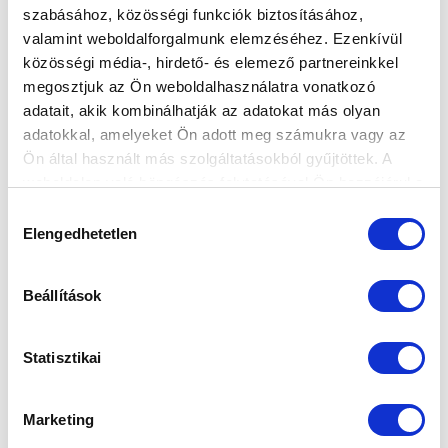
szabásához, közösségi funkciók biztosításához,
valamint weboldalforgalmunk elemzéséhez. Ezenkívül
HÉTFŐI MECCSEL KEZDJÜK AZ IDÉNYT,
közösségi média-, hirdető- és elemező partnereinkkel
SZOMBATON LESZ A FŐVÁROSI
megosztjuk az Ön weboldalhasználatra vonatkozó
RANGADÓ
adatait, akik kombinálhatják az adatokat más olyan
2026-07-16 12:34:12
adatokkal, amelyeket Ön adott meg számukra vagy az
Az MLSZ Versenybizottsága kijelölte az OTP Bank Liga
Ön által használt más szolgáltatásokból gyűjtöttek. A
első két fordulójának pontos kezdési időpontjait.
weboldalon való böngészés folytatásával Ön hozzájárul a
sütik használatához.
Hozzájárulás
Elengedhetetlen
kiválasztása
Beállítások
Statisztikai
Marketing