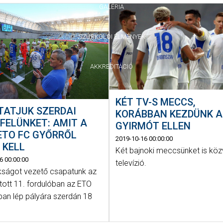
GALÉRIA
SZURKOLÓI ÉLMÉNYEK
AKKREDITÁCIÓ
KÉT TV-S MECCS,
TATJUK SZERDAI
KORÁBBAN KEZDÜNK A
FELÜNKET: AMIT A
GYIRMÓT ELLEN
ETO FC GYŐRRŐL
2019-10-16 00:00:00
 KELL
Két bajnoki meccsünket is közv
6 00:00:00
televízió.
kságot vezető csapatunk az
tott 11. fordulóban az ETO
ban lép pályára szerdán 18