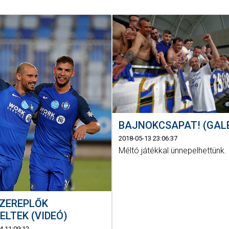
BAJNOKCSAPAT! (GAL
2018-05-13 23:06:37
Méltó játékkal ünnepelhettünk.
SZEREPLŐK
ELTEK (VIDEÓ)
4 11:09:12