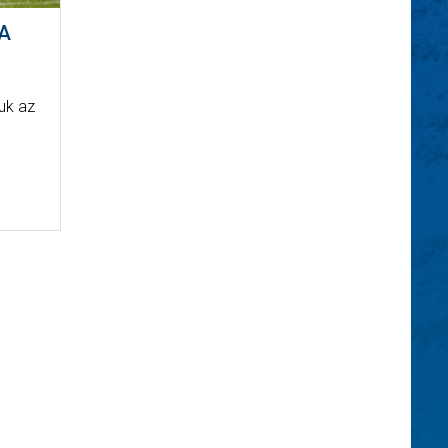
 A
juk az