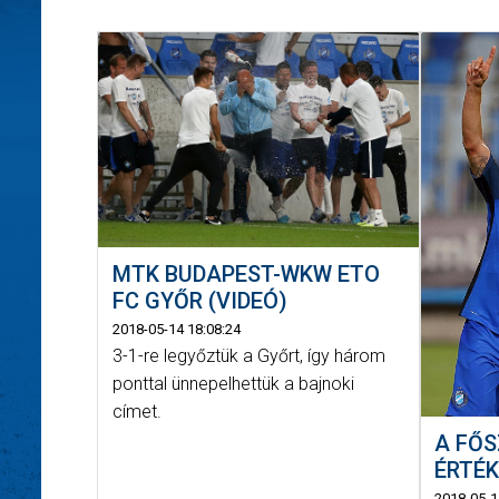
MTK BUDAPEST-WKW ETO
FC GYŐR (VIDEÓ)
2018-05-14 18:08:24
3-1-re legyőztük a Győrt, így három
ponttal ünnepelhettük a bajnoki
címet.
A FŐ
ÉRTÉK
2018-05-1