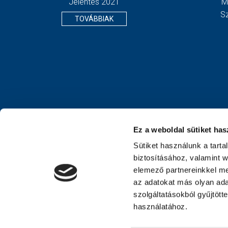
Jelentés 2021
M
S
TOVÁBBIAK
Ez a weboldal sütiket has
Sütiket használunk a tart
biztosításához, valamint 
elemező partnereinkkel me
az adatokat más olyan ad
szolgáltatásokból gyűjtött
használatához.