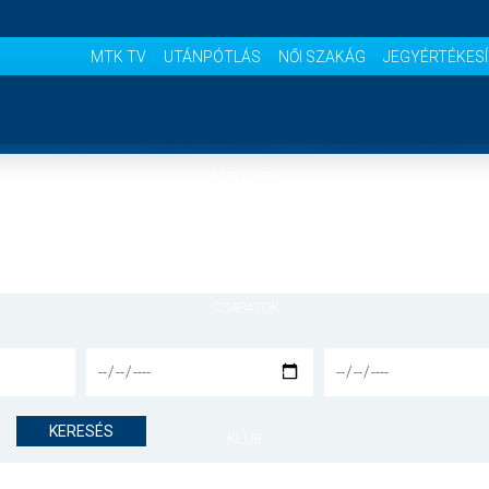
MTK TV
UTÁNPÓTLÁS
NŐI SZAKÁG
JEGYÉRTÉKES
NYITÓLAP
HÍREK
CSAPATOK
MÉRKŐZÉSEK
KERESÉS
KLUB