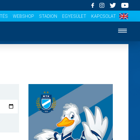
ÍTÉS
WEBSHOP
STADION
EGYESÜLET
KAPCSOLAT