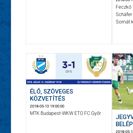
Feczkó 
Schäfer
Somát k
ÉLŐ, SZÖVEGES
KÖZVETÍTÉS
2018-05-13 19:00:00
MTK Budapest-WKW ETO FC Győr
JEGYV
BELÉP
2018-05-1