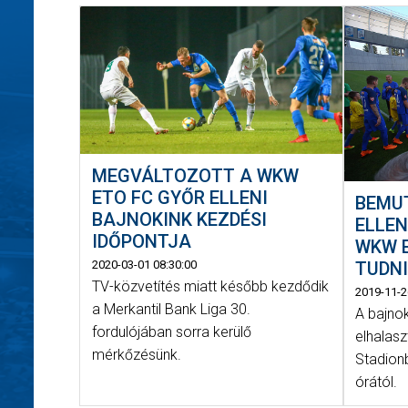
MEGVÁLTOZOTT A WKW
ETO FC GYŐR ELLENI
BEMU
BAJNOKINK KEZDÉSI
ELLEN
IDŐPONTJA
WKW 
2020-03-01 08:30:00
TUDNI
TV-közvetítés miatt később kezdődik
2019-11-2
a Merkantil Bank Liga 30.
A bajno
fordulójában sorra kerülő
elhalasz
mérkőzésünk.
Stadion
órától.