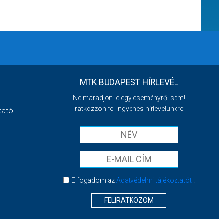
MTK BUDAPEST HÍRLEVÉL
Ne maradjon le egy eseményről sem!
Iratkozzon fel ingyenes hírlevelünkre:
tató
Elfogadom az
Adatvédelmi tájékoztatót
!
FELIRATKOZOM