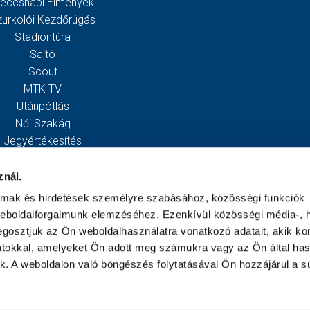
eccsnapi Élmények
zurkolói Kezdőrúgás
Stadiontúra
Sajtó
Scout
MTK TV
Utánpótlás
Női Szakág
Jegyértékesítés
Webshop
Stadion
znál.
Egyesület
almak és hirdetések személyre szabásához, közösségi funkciók
Kapcsolat
weboldalforgalmunk elemzéséhez. Ezenkívül közösségi média-, h
gosztjuk az Ön weboldalhasználatra vonatkozó adatait, akik ko
atokkal, amelyeket Ön adott meg számukra vagy az Ön által ha
ek. A weboldalon való böngészés folytatásával Ön hozzájárul a sü