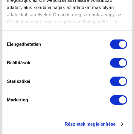
megosztjuk az Ön weboldalhasználatra vonatkozó
adatait, akik kombinálhatják az adatokat más olyan
adatokkal, amelyeket Ön adott meg számukra vagy az
Ön által használt más szolgáltatásokból gyűjtöttek. A
SZPONZOROK
weboldalon való böngészés folytatásával Ön hozzájárul a
sütik használatához.
Hozzájárulás
Elengedhetetlen
kiválasztása
Beállítások
Statisztikai
Marketing
Részletek megjelenítése