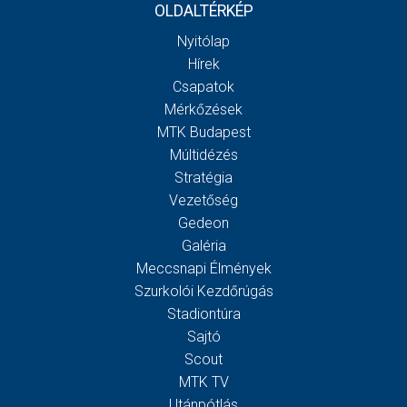
OLDALTÉRKÉP
Nyitólap
Hírek
Csapatok
Mérkőzések
MTK Budapest
Múltidézés
Stratégia
Vezetőség
Gedeon
Galéria
Meccsnapi Élmények
Szurkolói Kezdőrúgás
Stadiontúra
Sajtó
Scout
MTK TV
Utánpótlás