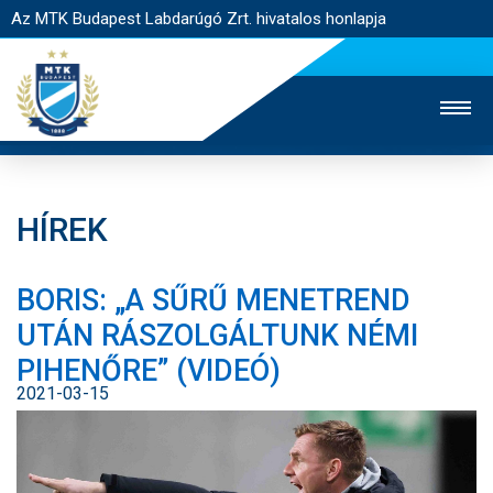
Az MTK Budapest Labdarúgó Zrt. hivatalos honlapja
HÍREK
MTK TV
UTÁNPÓTLÁS
NŐI SZAKÁG
BORIS: „A SŰRŰ MENETREND
JEGYÉRTÉKESÍTÉS
WEBSHOP
STADION
UTÁN RÁSZOLGÁLTUNK NÉMI
EGYESÜLET
KAPCSOLAT
PIHENŐRE” (VIDEÓ)
2021-03-15
NYITÓLAP
HÍREK
CSAPATOK