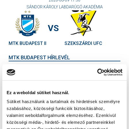
SÁNDOR KÁROLY LABDARÚGÓ AKADÉMIA
VS
MTK BUDAPEST II
SZEKSZÁRDI UFC
MTK BUDAPEST HÍRLEVÉL
Ne maradjon le egy eseményről sem! Iratkozzon fel ingyenes
hírlevelünkre:
Ez a weboldal sütiket használ.
Sütiket használunk a tartalmak és hirdetések személyre
szabásához, közösségi funkciók biztosításához,
valamint weboldalforgalmunk elemzéséhez. Ezenkívül
Elfogadom az
Adatvédelmi tájékoztatót
!
közösségi média-, hirdető- és elemező partnereinkkel
FELIRATKOZOM