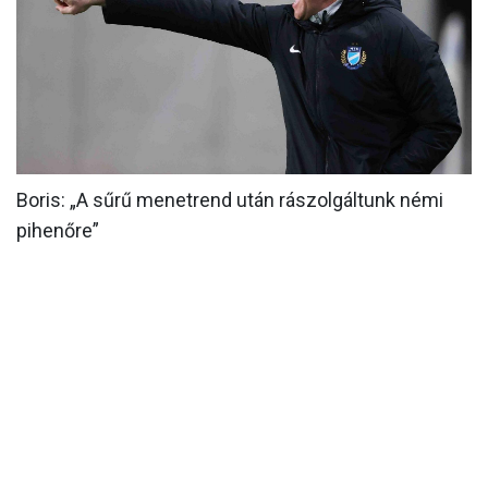
MÉRKŐZÉSEK
KLUB
GALÉRIA
SZURKOLÓI ÉLMÉNYEK
Boris: „A sűrű menetrend után rászolgáltunk némi
AKKREDITÁCIÓ
pihenőre”