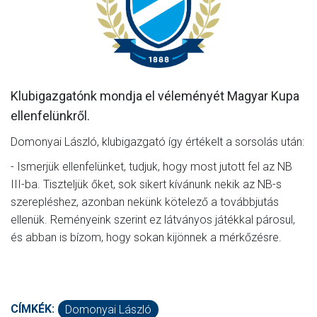
MÉRKŐZÉSEK
KLUB
GALÉRIA
Klubigazgatónk mondja el véleményét Magyar Kupa
SZURKOLÓI ÉLMÉNYEK
ellenfelünkről.
AKKREDITÁCIÓ
Domonyai László, klubigazgató így értékelt a sorsolás után:
- Ismerjük ellenfelünket, tudjuk, hogy most jutott fel az NB
III-ba. Tiszteljük őket, sok sikert kívánunk nekik az NB-s
szerepléshez, azonban nekünk kötelező a továbbjutás
ellenük. Reményeink szerint ez látványos játékkal párosul,
és abban is bízom, hogy sokan kijönnek a mérkőzésre.
CÍMKÉK:
Domonyai László