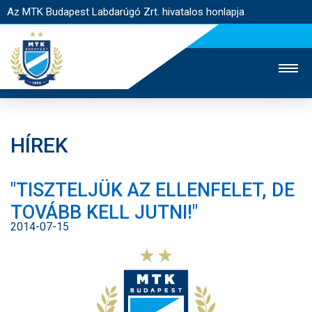
Az MTK Budapest Labdarúgó Zrt. hivatalos honlapja
HÍREK
MTK TV
UTÁNPÓTLÁS
NŐI SZAKÁG
"TISZTELJÜK AZ ELLENFELET, DE
JEGYÉRTÉKESÍTÉS
WEBSHOP
STADION
TOVÁBB KELL JUTNI!"
EGYESÜLET
KAPCSOLAT
2014-07-15
NYITÓLAP
HÍREK
CSAPATOK