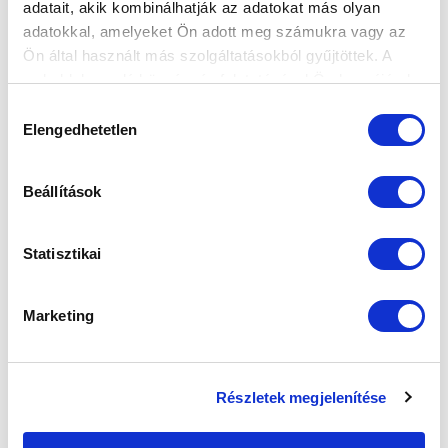
adatait, akik kombinálhatják az adatokat más olyan
adatokkal, amelyeket Ön adott meg számukra vagy az
SZPONZOROK
Ön által használt más szolgáltatásokból gyűjtöttek. A
weboldalon való böngészés folytatásával Ön hozzájárul a
sütik használatához.
Hozzájárulás
Elengedhetetlen
kiválasztása
Beállítások
Statisztikai
Marketing
Részletek megjelenítése