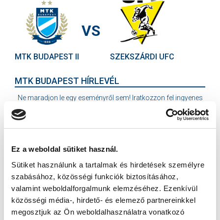
VS
MTK BUDAPEST II
SZEKSZÁRDI UFC
MTK BUDAPEST HÍRLEVÉL
Ne maradjon le egy eseményről sem! Iratkozzon fel ingyenes
hírlevelünkre:
Ez a weboldal sütiket használ.
Sütiket használunk a tartalmak és hirdetések személyre
szabásához, közösségi funkciók biztosításához,
Elfogadom az
Adatvédelmi tájékoztatót
!
valamint weboldalforgalmunk elemzéséhez. Ezenkívül
közösségi média-, hirdető- és elemező partnereinkkel
FELIRATKOZOM
megosztjuk az Ön weboldalhasználatra vonatkozó