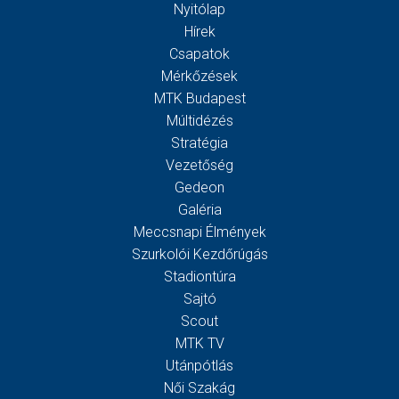
Nyitólap
Hírek
Csapatok
Mérkőzések
MTK Budapest
Múltidézés
Stratégia
Vezetőség
Gedeon
Galéria
Meccsnapi Élmények
Szurkolói Kezdőrúgás
Stadiontúra
Sajtó
Scout
MTK TV
Utánpótlás
Női Szakág