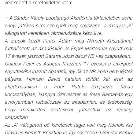
vélekedett a kerethirdetés után:
– A Sándor Károly Labdarúgó Akadémia történetében soha
ennyi játékos nem szerepelt még egyszerre a magyar „A”
válogatott keretében, tétmérkőzésre készülve.
A srácok közül Pintér Ádám még Németh Krisztiánnal
futballozott az akadémián és Eppel Mártonnal együtt már
17 évesen játszott Garami Józsi bácsi NB I-es csapatában.
Gulácsi Péter és Adorján Krisztián 17 évesen a Liverpool
együttesébe igazolt Agárdról, így ők az NB I-ben nem léptek
pályára, Holman Dávid fiatalon töltött két évet az
akadémiánkon a Poór Patrik fémjelezte 93-as
korosztályban, Hangya Szilveszter és Bese Barnabás egy
évfolyamban futballoztak az akadémián, és érdekesség,
hogy mindketten csatárként játszottak az ifjúsági
csapatban.
Az „A” válogatott bő keretének tagja volt még Kálnoki-Kis
Dávid és Németh Krisztián is, így összesen 9 Sándor Károly