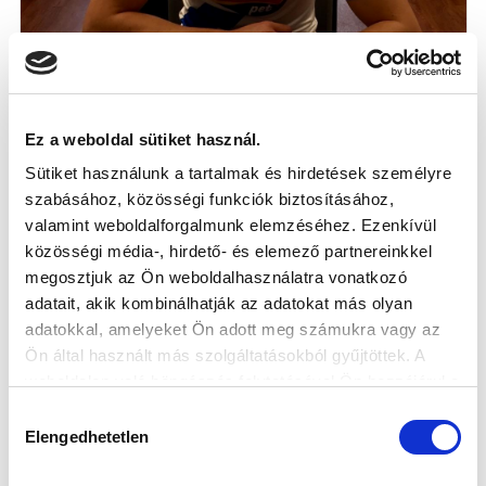
Ez a weboldal sütiket használ.
Sütiket használunk a tartalmak és hirdetések személyre
SZERENCSI MIKLÓS MEGKÖTÖTTE ÉLETE
szabásához, közösségi funkciók biztosításához,
ELSŐ PROFI SZERZŐDÉSÉT
valamint weboldalforgalmunk elemzéséhez. Ezenkívül
2017-02-28
közösségi média-, hirdető- és elemező partnereinkkel
A csatár hosszabb távra kötelezte el magát.
megosztjuk az Ön weboldalhasználatra vonatkozó
adatait, akik kombinálhatják az adatokat más olyan
adatokkal, amelyeket Ön adott meg számukra vagy az
Ön által használt más szolgáltatásokból gyűjtöttek. A
weboldalon való böngészés folytatásával Ön hozzájárul a
sütik használatához.
Hozzájárulás
Elengedhetetlen
kiválasztása