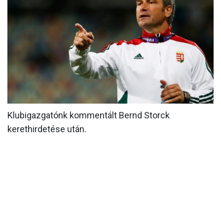
MÉRKŐZÉSEK
KLUB
GALÉRIA
SZURKOLÓI ÉLMÉNYEK
AKKREDITÁCIÓ
Klubigazgatónk kommentált Bernd Storck
kerethirdetése után.