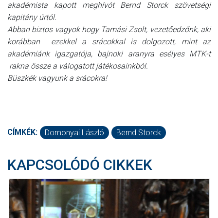
akadémista kapott meghívót Bernd Storck szövetségi
kapitány úrtól.
Abban biztos vagyok hogy Tamási Zsolt, vezetőedzőnk, aki
korábban ezekkel a srácokkal is dolgozott, mint az
akadémiánk igazgatója, bajnoki aranyra esélyes MTK-t
rakna össze a válogatott játékosainkból.
Büszkék vagyunk a srácokra!
CÍMKÉK:
Domonyai László
Bernd Storck
KAPCSOLÓDÓ CIKKEK