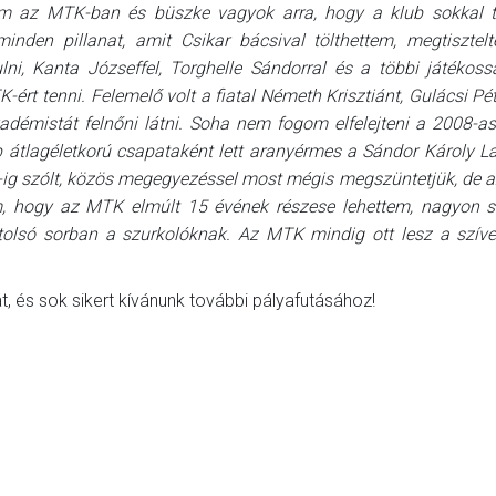
m az MTK-ban és büszke vagyok arra, hogy a klub sokkal t
nden pillanat, amit Csikar bácsival tölthettem, megtisztelt
ulni, Kanta Jó
zseffel, Torghelle S
ándorral és a többi játékoss
TK-é
rt tenni. Felemel
ő volt a fiatal Németh Krisztiánt, Gulácsi Pé
kadémistát felnőni látni. Soha nem fogom elfelejteni a 2008-as
 átlagéletkorú csapataként lett aranyé
rmes a S
á
ndor K
ároly L
-ig szólt, közös megegyezé
ssel most m
égis megszüntetjük, de a
 hogy az MTK elmúlt 15 évének részese lehettem, nagyon so
tols
ó
sorban a szurkolóknak. Az MTK mindig ott lesz a szív
 és sok sikert kívánunk további pályafutásához!