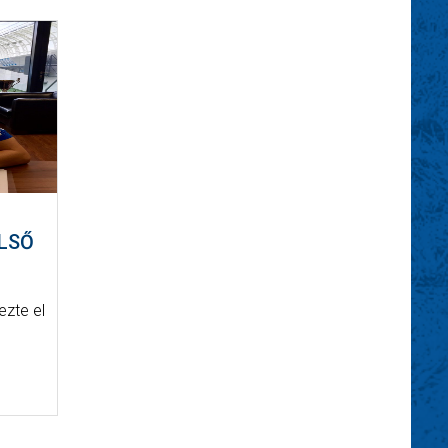
LSŐ
ezte el