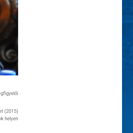
figyelői
et (2015)
ik helyen