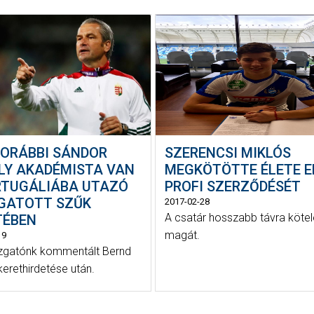
KORÁBBI SÁNDOR
SZERENCSI MIKLÓS
LY AKADÉMISTA VAN
MEGKÖTÖTTE ÉLETE E
RTUGÁLIÁBA UTAZÓ
PROFI SZERZŐDÉSÉT
GATOTT SZŰK
2017-02-28
A csatár hosszabb távra kötel
TÉBEN
magát.
19
zgatónk kommentált Bernd
kerethirdetése után.