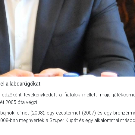
l a labdarúgókat.
edzőként tevékenykedett a fiatalok mellett, majd játékosmeg
ét 2005 óta végzi.
bajnoki címet (2008), egy ezüstérmet (2007) és egy bronzérm
 2008-ban megnyerték a Szuper Kupát és egy alkalommal másod