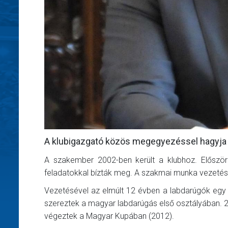
A klubigazgató közös megegyezéssel hagyja e
A szakember 2002-ben került a klubhoz. Először 
feladatokkal bízták meg. A szakmai munka vezetés
Vezetésével az elmúlt 12 évben a labdarúgók egy 
szereztek a magyar labdarúgás első osztályában.
végeztek a Magyar Kupában (2012).