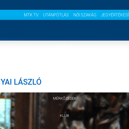
MTK TV
UTÁNPÓTLÁS
NŐI SZAKÁG
JEGYÉRTÉKES
NYITÓLAP
HÍREK
YAI LÁSZLÓ
CSAPATOK
MÉRKŐZÉSEK
KLUB