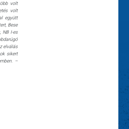
öbb volt
etés volt
al együtt
tert, Bese
, NB I-es
abdarúg
ó
z elválás
k sikert
emben. –