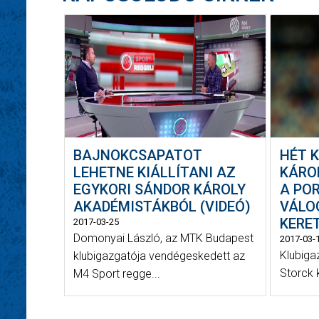
BAJNOKCSAPATOT
HÉT 
LEHETNE KIÁLLÍTANI AZ
KÁRO
EGYKORI SÁNDOR KÁROLY
A PO
AKADÉMISTÁKBÓL (VIDEÓ)
VÁLO
KERE
2017-03-25
Domonyai László, az MTK Budapest
2017-03-
Klubiga
klubigazgatója vendégeskedett az
Storck 
M4 Sport regge...