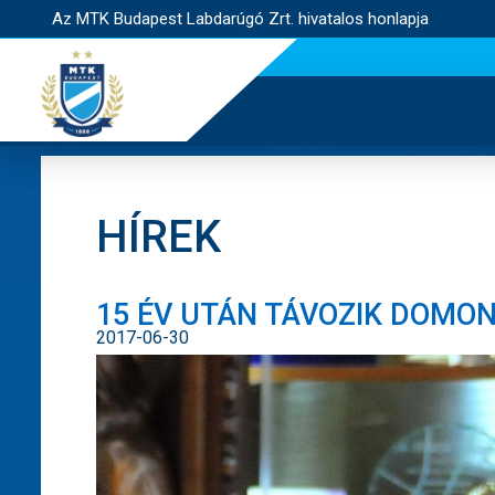
Az MTK Budapest Labdarúgó Zrt. hivatalos honlapja
HÍREK
15 ÉV UTÁN TÁVOZIK DOMON
2017-06-30