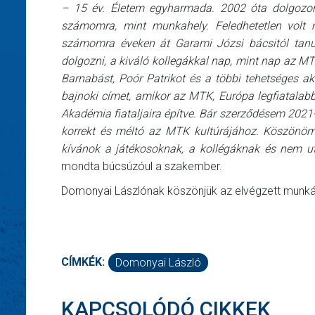
– 15 év. É
letem egyharmada. 2002 óta dolgozo
számomra, mint munkahely. Feledhetetlen volt mi
számomra éveken á
t Garami J
ózsi bácsitól tan
dolgozni, a kivál
ó
kollegákkal nap, mint nap az M
Barnab
ást, Poór Patrikot és a többi tehetséges a
bajnoki címet, amikor az MTK, Európa legfiatalabb
Akadémia fiataljaira építve. Bár szerződésem 2021
korrekt és mélt
ó
az MTK kultúrájához. Köszönöm,
kívánok a játékosoknak, a kollégáknak és nem u
mondta búcsúzóul a szakember.
Domonyai Lászlónak köszönjük az elvégzett munkát,
CÍMKÉK:
Domonyai László
KAPCSOLÓDÓ CIKKEK