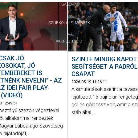
GALÉRIA
SZURKOLÓI ÉLMÉNYEK
AKKREDITÁCIÓ
CSAK JÓ
SZINTE MINDIG KAPOT
OSOKAT, JÓ
SEGÍTSÉGET A PADRÓL
EMBEREKET IS
CSAPAT
TNÉNK NEVELNI" - AZ
2026-05-19 11:26:11
Z IDEI FAIR PLAY-
A kimutatások szerint a tavass
 (VIDEÓ)
lejátszott 15 bajnokin rengete
0 12:49:51
gól és gólpassz volt, amit a s
 osztályú szezon végeztével
stáb által...
5. alkalommal rendezték
agyar Labdarúgó Szövetség
díjátadóját,...