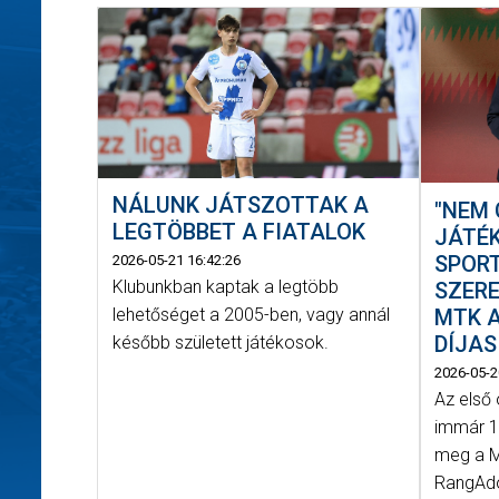
NÁLUNK JÁTSZOTTAK A
"NEM 
LEGTÖBBET A FIATALOK
JÁTÉK
SPORT
2026-05-21 16:42:26
Klubunkban kaptak a legtöbb
SZERE
MTK A
lehetőséget a 2005-ben, vagy annál
DÍJAS
később született játékosok.
2026-05-2
Az első
immár 1
meg a M
RangAdó 