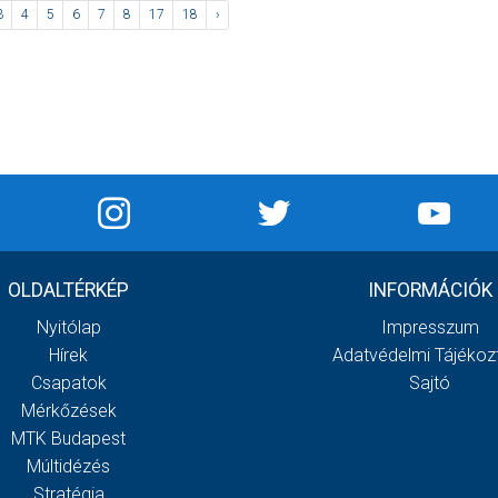
3
4
5
6
7
8
17
18
›
OLDALTÉRKÉP
INFORMÁCIÓK
Nyitólap
Impresszum
Hírek
Adatvédelmi Tájékoz
Csapatok
Sajtó
Mérkőzések
MTK Budapest
Múltidézés
Stratégia