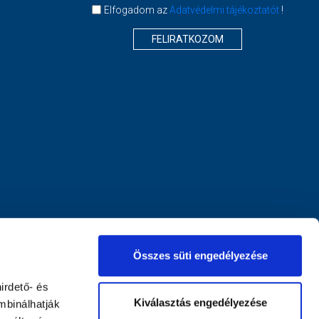
Elfogadom az
Adatvédelmi tájékoztatót
!
FELIRATKOZOM
Összes süti engedélyezése
irdető- és
Kiválasztás engedélyezése
mbinálhatják