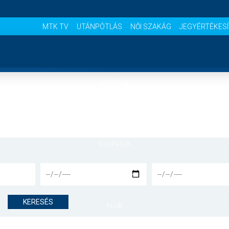
MTK TV
UTÁNPÓTLÁS
NŐI SZAKÁG
JEGYÉRTÉKES
NYITÓLAP
HÍREK
CSAPATOK
MÉRKŐZÉSEK
KERESÉS
KLUB