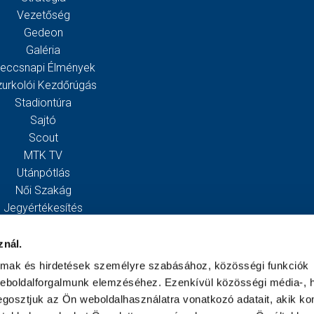
Vezetőség
Gedeon
Galéria
eccsnapi Élmények
zurkolói Kezdőrúgás
Stadiontúra
Sajtó
Scout
MTK TV
Utánpótlás
Női Szakág
Jegyértékesítés
Webshop
Stadion
znál.
Egyesület
almak és hirdetések személyre szabásához, közösségi funkciók
Kapcsolat
weboldalforgalmunk elemzéséhez. Ezenkívül közösségi média-, h
gosztjuk az Ön weboldalhasználatra vonatkozó adatait, akik ko