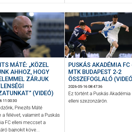
ITS MÁTÉ: „KÖZEL
PUSKÁS AKADÉMIA FC 
UNK AHHOZ, HOGY
MTK BUDAPEST 2-2
ELEMMEL ZÁRJUK
ÖSSZEFOGLALÓ (VIDEÓ
TLENSÉGI
2026-05-16 08:47:36
ATUNKAT” (VIDEÓ)
Ez történt a Puskás Akadémia
elleni szezonzárón.
6 11:00:30
dzőnk, Pinezits Máté
e a félévet, valamint a Puskás
a FC elleni meccset a
ró bajnokit köve...