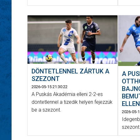
DÖNTETLENNEL ZÁRTUK A
A PUS
SZEZONT
OTTH
2026-05-15 21:30:22
BAJN
A Puskás Akadémia elleni 2-2-es
BEMU
döntetlennel a tizedik helyen fejezzük
ELLE
be a szezont.
2026-05-1
Idegenbe
szezont