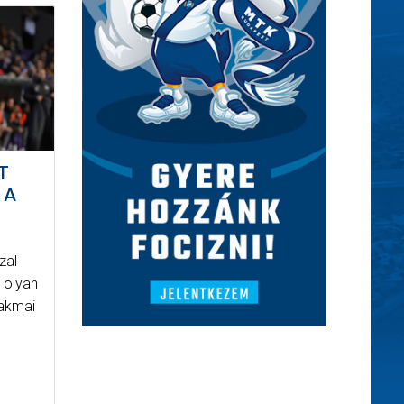
T
 A
zal
g olyan
zakmai