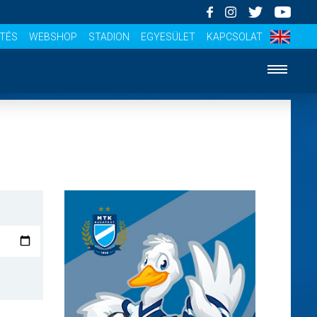
ÍTÉS
WEBSHOP
STADION
EGYESÜLET
KAPCSOLAT