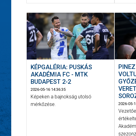
PINEZ
KÉPGALÉRIA: PUSKÁS
VOLT
AKADÉMIA FC - MTK
GYŐZ
BUDAPEST 2-2
VERE
2026-05-16 14:36:35
SOROZ
Képeken a bajnokság utolsó
mérkőzése.
2026-05-1
Vezetőe
értékelt
Akadémi
szezonzá