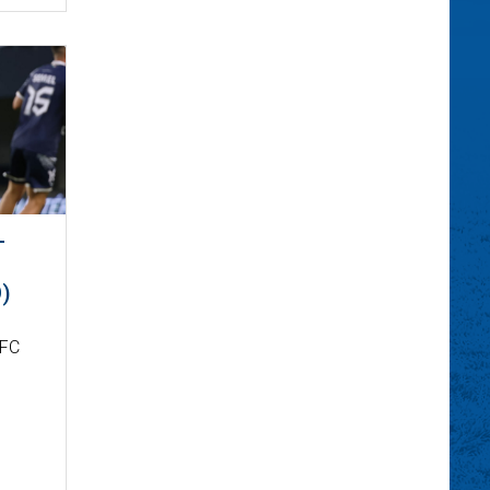
-
)
 FC