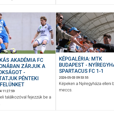
KÉPGALÉRIA: MTK
KÁS AKADÉMIA FC
BUDAPEST - NYÍREGY
ONÁBAN ZÁRJUK A
SPARTACUS FC 1-1
OKSÁGOT -
TATJUK PÉNTEKI
2026-05-03 09:53:55
Képeken a Nyíregyháza elleni 
NFELÜNKET
meccs.
4 11:27:59
li találkozóval fejezzük be a
.