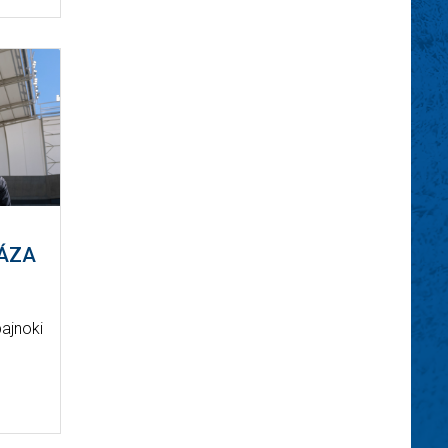
HÁZA
bajnoki